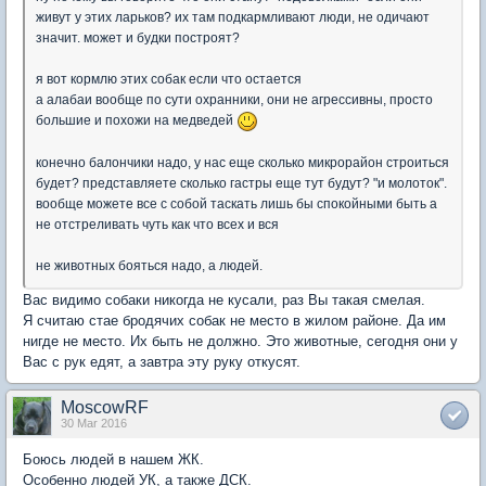
живут у этих ларьков? их там подкармливают люди, не одичают
значит. может и будки построят?
я вот кормлю этих собак если что остается
а алабаи вообще по сути охранники, они не агрессивны, просто
большие и похожи на медведей
конечно балончики надо, у нас еще сколько микрорайон строиться
будет? представляете сколько гастры еще тут будут? "и молоток".
вообще можете все с собой таскать лишь бы спокойными быть а
не отстреливать чуть как что всех и вся
не животных бояться надо, а людей.
Вас видимо собаки никогда не кусали, раз Вы такая смелая.
Я считаю стае бродячих собак не место в жилом районе. Да им
нигде не место. Их быть не должно. Это животные, сегодня они у
Вас с рук едят, а завтра эту руку откусят.
MoscowRF
30 Mar 2016
Боюсь людей в нашем ЖК.
Особенно людей УК, а также ДСК.