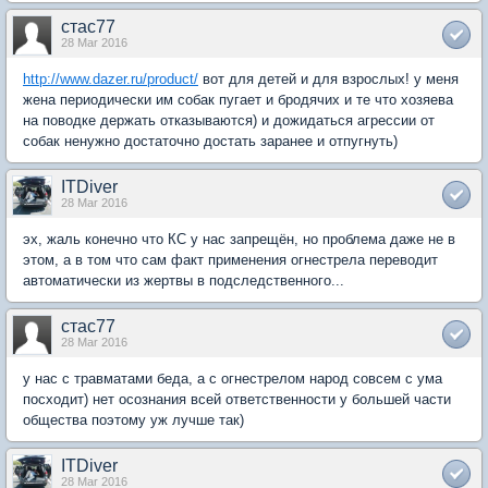
стас77
28 Mar 2016
http://www.dazer.ru/product/
вот для детей и для взрослых! у меня
жена периодически им собак пугает и бродячих и те что хозяева
на поводке держать отказываются) и дожидаться агрессии от
собак ненужно достаточно достать заранее и отпугнуть)
ITDiver
28 Mar 2016
эх, жаль конечно что КС у нас запрещён, но проблема даже не в
этом, а в том что сам факт применения огнестрела переводит
автоматически из жертвы в подследственного...
стас77
28 Mar 2016
у нас с травматами беда, а с огнестрелом народ совсем с ума
посходит) нет осознания всей ответственности у большей части
общества поэтому уж лучше так)
ITDiver
28 Mar 2016