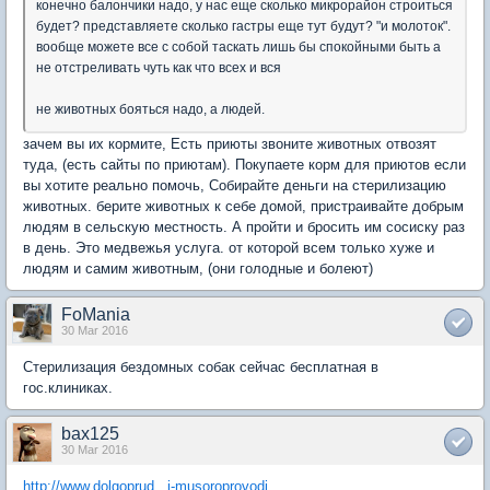
конечно балончики надо, у нас еще сколько микрорайон строиться
будет? представляете сколько гастры еще тут будут? "и молоток".
вообще можете все с собой таскать лишь бы спокойными быть а
не отстреливать чуть как что всех и вся
не животных бояться надо, а людей.
зачем вы их кормите, Есть приюты звоните животных отвозят
туда, (есть сайты по приютам). Покупаете корм для приютов если
вы хотите реально помочь, Собирайте деньги на стерилизацию
животных. берите животных к себе домой, пристраивайте добрым
людям в сельскую местность. А пройти и бросить им сосиску раз
в день. Это медвежья услуга. от которой всем только хуже и
людям и самим животным, (они голодные и болеют)
FoMania
30 Mar 2016
Стерилизация бездомных собак сейчас бесплатная в
гос.клиниках.
bax125
30 Mar 2016
http://www.dolgoprud...i-musoroprovodi