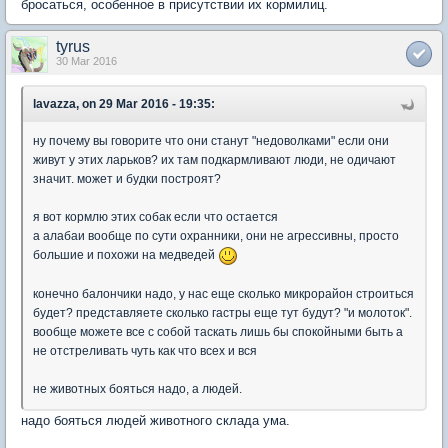
бросаться, особенное в присутствии их кормилиц.
tyrus
30 Mar 2016
lavazza, on 29 Mar 2016 - 19:35:
ну почему вы говорите что они станут "недоволками" если они
живут у этих ларьков? их там подкармливают люди, не одичают
значит. может и будки построят?
я вот кормлю этих собак если что остается
а алабаи вообще по сути охранники, они не агрессивны, просто
большие и похожи на медведей
конечно балончики надо, у нас еще сколько микрорайон строиться
будет? представляете сколько гастры еще тут будут? "и молоток".
вообще можете все с собой таскать лишь бы спокойными быть а
не отстреливать чуть как что всех и вся
не животных бояться надо, а людей.
надо бояться людей животного склада ума.