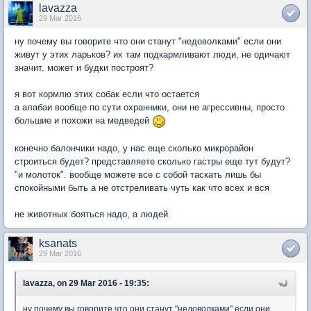
lavazza
29 Mar 2016
ну почему вы говорите что они станут "недоволками" если они
живут у этих ларьков? их там подкармливают люди, не одичают
значит. может и будки построят?
я вот кормлю этих собак если что остается
а алабаи вообще по сути охранники, они не агрессивны, просто
большие и похожи на медведей
конечно балончики надо, у нас еще сколько микрорайон
строиться будет? представляете сколько гастры еще тут будут?
"и молоток". вообще можете все с собой таскать лишь бы
спокойными быть а не отстреливать чуть как что всех и вся
не животных бояться надо, а людей.
ksanats
29 Mar 2016
lavazza, on 29 Mar 2016 - 19:35:
ну почему вы говорите что они станут "недоволками" если они