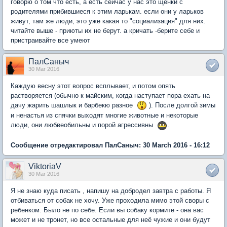
говорю о том что есть, а есть сейчас у нас это щенки с
родителями прибившиеся к этим ларькам. если они у ларьков
живут, там же люди, это уже какая то "социализация" для них.
читайте выше - приюты их не берут. а кричать -берите себе и
пристраивайте все умеют
ПалСаныч
30 Mar 2016
Каждую весну этот вопрос всплывает, и потом опять
растворяется (обычно к майским, когда наступает пора ехать на
дачу жарить шашлык и барбекю разное
). После долгой зимы
и ненастья из спячки выходят многие животные и некоторые
люди, они любвеобильны и порой агрессивны
.
Сообщение отредактировал ПалСаныч: 30 March 2016 - 16:12
ViktoriaV
30 Mar 2016
Я не знаю куда писать , напишу на добродел завтра с работы. Я
отбиваться от собак не хочу. Уже проходила мимо этой своры с
ребенком. Было не по себе. Если вы собаку кормите - она вас
может и не тронет, но все остальные для неё чужие и они будут