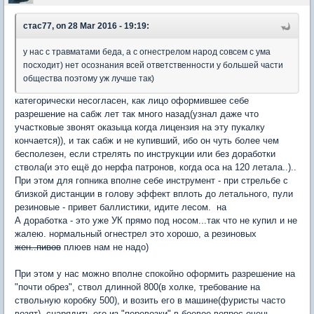
стас77, on 28 Mar 2016 - 19:19:
у нас с травматами беда, а с огнестрелом народ совсем с ума
посходит) нет осознания всей ответственности у большей части
общества поэтому уж лучше так)
категорически несогласен, как лицо оформившее себе
разрешение на сабж лет так много назад(узнал даже что
участковые звонят оказыца когда лицензия на эту пукалку
кончается)), и так сабж и не купивший, ибо он чуть более чем
бесполезен, если стрелять по инструкции или без доработки
ствола(и это ещё до нерфа патронов, когда оса на 120 летала..)..
При этом для гопника вполне себе инструмент - при стрельбе с
близкой дистанции в голову эффект вплоть до летального, пули
резиновые - привет баллистики, идите лесом. на
А доработка - это уже УК прямо под носом...так что не купил и не
жалею. нормальный огнестрел это хорошо, а резиновых
жен..пивов
плюев нам не надо)
При этом у нас можно вполне спокойно оформить разрешение на
"почти обрез", ствол длинной 800(в холке, требование на
ствольную коробку 500), и возить его в машине(фуристы часто
возят). снарядить его из "перевозки" в боевое вопрос очень