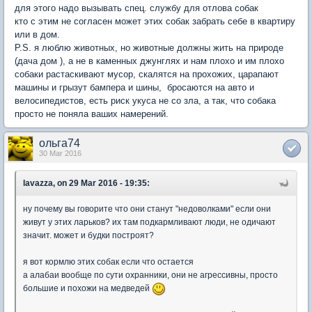
для этого надо вызывать спец. службу для отлова собак
кто с этим не согласен может этих собак забрать себе в квартиру
или в дом.
P.S. я люблю животных, но животные должны жить на природе
(дача дом ), а не в каменных джунглях и нам плохо и им плохо
собаки растаскивают мусор, скалятся на прохожих, царапают
машины и грызут бампера и шины, бросаются на авто и
велосипедистов, есть риск укуса не со зла, а так, что собака
просто не поняла ваших намерений.
ольга74
30 Mar 2016
lavazza, on 29 Mar 2016 - 19:35:
ну почему вы говорите что они станут "недоволками" если они
живут у этих ларьков? их там подкармливают люди, не одичают
значит. может и будки построят?
я вот кормлю этих собак если что остается
а алабаи вообще по сути охранники, они не агрессивны, просто
большие и похожи на медведей