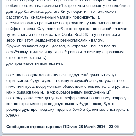
небольшого кол-ва времени.(быстрее, чем оппоненту понадобится
дойти до багажника, достать биту, подойти, что там, чехол
расстегнуть, снаряжённый магазин подомкнуть...).
а если говорить про пьяные пострелушки - у миллионов дома в
сейфах стволы. Случаев чтобы кто-то достал по пьяной лавочке
ту же сайгу и пошёл играть в Quake Real 3D - ну практически
зеро. при этом инцидентов с резиноплюями - валом.
Оружие означает одно - достал, выстрелил - пошло всё по
серьёзному. (гильза и пуля - всё равно что визитку с кровавым
отпечатком оставить).
для травматов гильзотеки нет.
но стволы овцам давать нельзя...вдруг ещё думать начнут,
стричься же будут хуже... потому и оружейная культура нынче
ниже плинтуса. вооружённым обществом сложнее толсто рулить.
как и образованным...а уж образованным вооруженным))
по этому даже если допустить референдум по данному вопросу -
кол-во страшилок про недопустимость будет такое, будто
референдум про продажу ядерных бомб в булочных, в нагрузку к
хлебу)
Сообщение отредактировал ITDiver: 28 March 2016 - 23:05