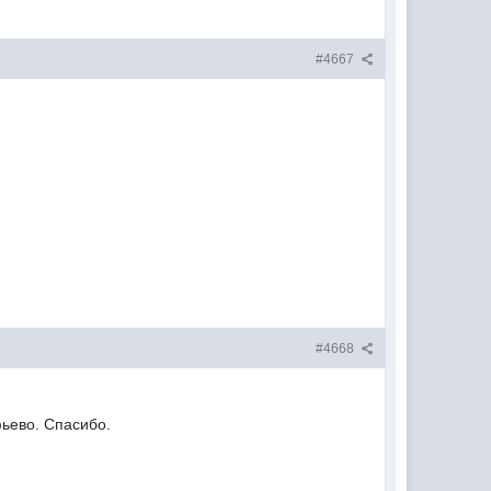
#4667
#4668
фьево. Спасибо.