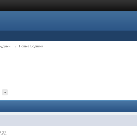
рудный
→
Новые Водники
»
2:32