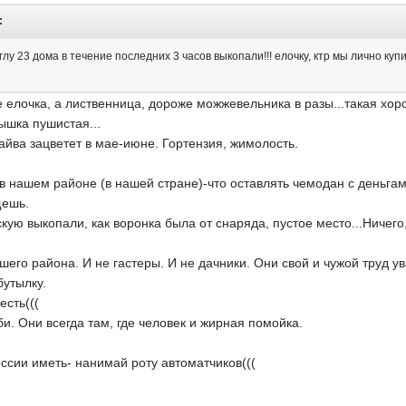
:
глу 23 дома в течение последних 3 часов выкопали!!! елочку, ктр мы лично куп
не елочка, а лиственница, дороже можжевельника в разы...такая х
ышка пушистая...
айва зацветет в мае-июне. Гортензия, жимолость.
в нашем районе (в нашей стране)-что оставлять чемодан с деньгам
щешь.
скую выкопали, как воронка была от снаряда, пустое место...Ничего
шего района. И не гастеры. И не дачники. Они свой и чужой труд у
бутылку.
есть(((
би. Они всегда там, где человек и жирная помойка.
оссии иметь- нанимай роту автоматчиков(((