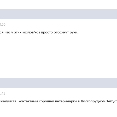
0:50
я что у этих козлов/коз просто отсохнут руки....
1:41
пожалуйста, контактами хорошей ветеринарки в Долгопрудном/Алту