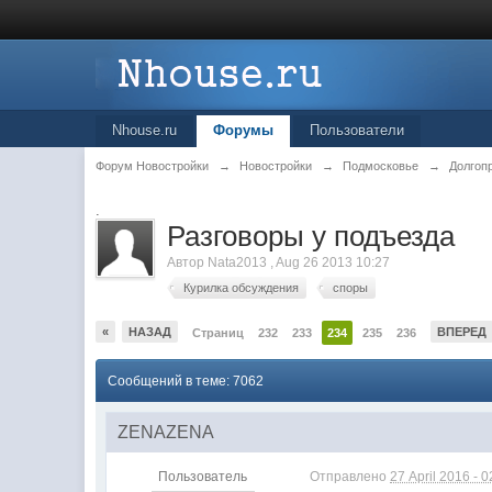
Nhouse.ru
Форумы
Пользователи
Форум Новостройки
→
Новостройки
→
Подмосковье
→
Долгоп
.
Разговоры у подъезда
Автор
Nata2013
,
Aug 26 2013 10:27
Курилка обсуждения
споры
«
НАЗАД
ВПЕРЕД
Страниц
232
233
234
235
236
Сообщений в теме: 7062
ZENAZENA
Пользователь
Отправлено
27 April 2016 - 0