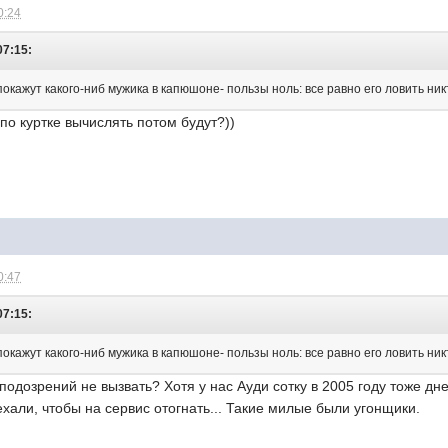
0:24
07:15:
покажут какого-ниб мужика в капюшоне- пользы ноль: все равно его ловить ник
 по куртке вычислять потом будут?))
0:47
07:15:
покажут какого-ниб мужика в капюшоне- пользы ноль: все равно его ловить ник
одозрений не вызвать? Хотя у нас Ауди сотку в 2005 году тоже дн
ехали, чтобы на сервис отогнать... Такие милые были угонщики.