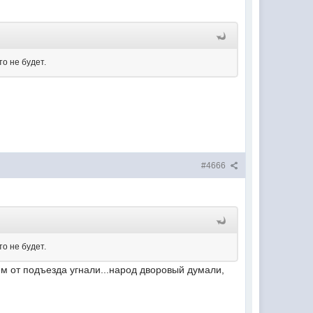
то не будет.
#4666
то не будет.
ем от подъезда угнали...народ дворовый думали,