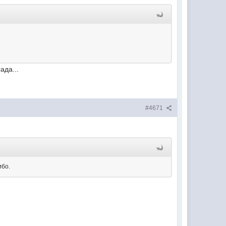
ада...
#4671
ибо.