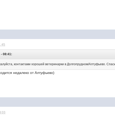
1:45
 - 08:41:
ожалуйста, контактами хорошей ветеринарки в Долгопрудном/Алтуфьево. Спас
ходится недалеко от Алтуфьево)
3:03