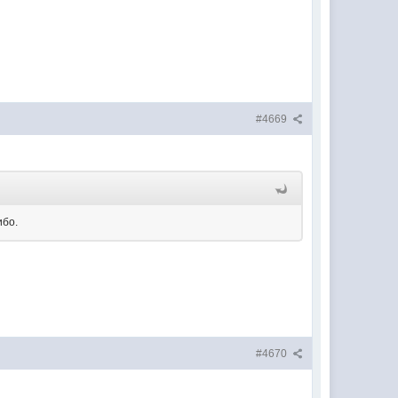
#4669
ибо.
#4670