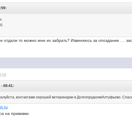
:59:
и.
0.
е отдали то можно мне их забрать? Извиняюсь за опоздание .... зас
3:58
 - 08:41:
ожалуйста, контактами хорошей ветеринарки в Долгопрудном/Алтуфьево. Спас
et.ru
са на прививки.