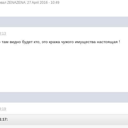
ал ZENAZENA: 27 April 2016 - 10:49
8:13
 там видно будет кто, это кража чужого имущества настоящая !
9:19
1:17: