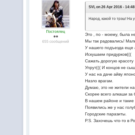
SVI, on 26 Apr 2016 - 14:48
Народ, какой то трэш! На у
Постоялец
Это , по - моему, была 
Мы так радовались! Мал
655 сообщений
У нашего подъезда еще 
Искушаем придурков(((
Сажать дорогую красоту 
Упрут((( И концов не сы
У нас на даче айву япон
Назло врагам.
Думаю, это не жители на
Скорее всего алкаши за 
В нашем районе и такие 
Появились же у нас голу
Городские паразиты.
P.S. Захочешь что-то в Р