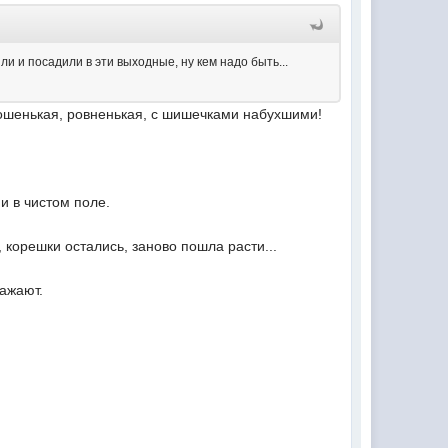
или и посадили в эти выходные, ну кем надо быть...
орошенькая, ровненькая, с шишечками набухшими!
и в чистом поле.
, корешки остались, заново пошла расти...
важают.