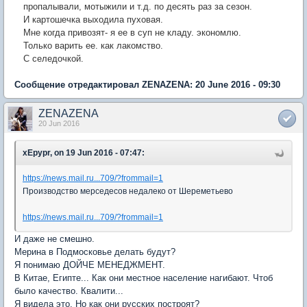
пропалывали, мотыжили и т.д. по десять раз за сезон.
И картошечка выходила пуховая.
Мне когда привозят- я ее в суп не кладу. экономлю.
Только варить ее. как лакомство.
С селедочкой.
Сообщение отредактировал ZENAZENA: 20 June 2016 - 09:30
ZENAZENA
20 Jun 2016
xEpypr, on 19 Jun 2016 - 07:47:
https://news.mail.ru...709/?frommail=1
Производство мерседесов недалеко от Шереметьево
https://news.mail.ru...709/?frommail=1
И даже не смешно.
Мерина в Подмосковье делать будут?
Я понимаю ДОЙЧЕ МЕНЕДЖМЕНТ.
В Китае, Египте... Как они местное население нагибают. Чтоб
было качество. Квалити...
Я видела это. Но как они русских построят?