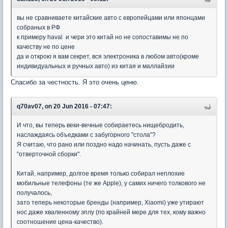
вы не сравниваете китайские авто с европейцами или японцами
собраных в РФ
к примеру haval и чери это китай но не сопоставимы не по
качеству не по цене
да и открою я вам секрет, вся электроника в любом авто(кроме
индивидуальных и ручных авто) из китая и маллайзии
Спасибо за честность. Я это очень ценю.
q70av07, on 20 Jun 2016 - 07:47:
И что, вы теперь веки-вечные собираетесь нищебродить,
наслаждаясь объедками с забугорного "стола"?
Я считаю, что рано или поздно надо начинать, пусть даже с
"отверточной сборки".
Китай, например, долгое время только собирал неплохие
мобильные телефоны (те же Apple), у самих ничего толкового не
получалось,
зато теперь некоторые бренды (например, Xiaomi) уже утирают
нос даже хваленному эплу (по крайней мере для тех, кому важно
соотношение цена-качество).