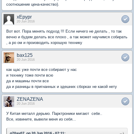
соотношение цена-качество).
xEpypr
20 Jun 2016
Вот вот. Пора менять подход !!! Если ничего не делать , то так
вечно и будем делать все плохо , а так может научимся собирать
, а ро ом и производить хорошую технику
bax125
20 Jun 2016
как щас уже почти все собирают у нас
и технику тоже почти всю
да и машины почти все
да и разницы в пригнанных и здешних сборках не какой нету
ZENAZENA
20 Jun 2016
У Китая металл дерьмо. Парктроники мигают себе..
Все, извините, вывели меня из себя...
q70av07, on 20 Jun 2016 - 07:11: