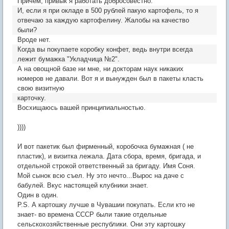
Причем, привык я работать добросовестно.
И, если я при окладе в 500 рублей пакую картофель, то я
отвечаю за каждую картофелину. Жалобы на качество
были?
Вроде нет.
Когда вы покупаете коробку конфет, ведь внутри всегда
лежит бумажка "Укладчица №2".
А на овощной базе ни мне, ни докторам наук никаких
номеров не давали. Вот я и вынужден был в пакеты класть
свою визитную
карточку.
Восхищаюсь вашей принципиальностью.
))))
И вот пакетик был фирменный, коробочка бумажная ( не
пластик), и визитка лежала. Дата сбора, время, бригада, и
отдельной строкой ответственный за бригаду. Имя Соня.
Мой сынок всю съел. Ну это нечто...Вырос на даче с
бабулей. Вкус настоящей клубники знает.
Один в один.
P.S. А картошку лучше в Чувашии покупать. Если кто не
знает- во времена СССР были такие отдельные
сельскохозяйственные республики. Они эту картошку