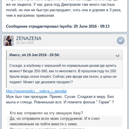
же не зацвела. У нас дача под Дмитровом там много частных
полей, но они ее быстро распродают, хоть она и дороже в 3 раза,
чем в магазинах привозная.
Сообщение отредактировал layolla: 20 June 2016 - 09:13
ZENAZENA
20 Jun 2016
Инесс, on 19 Jun 2016 - 20:56:
Соседи, а клубнику с черешней по нормальным ценам где купить
можно? Везде 350-380, как то многовато. В прошлом году по 200
брали когда сезон пошёл. Сейчас уже вроде как сезон, а цены не
падают. Может где дешевле продают?
http://severstolici....sebya_i_goroda/
Муж был там проездом. Принес. Сухая. Сладкая в меру. Без
мыла и глянца. Ровненькая вся. И помните фильм " Гараж" ?
Кто вас отправлял на эту овощную базу?
Да, но отправили всех моих сотрудников. И я счел
невозможным не пойти вместе с ними.