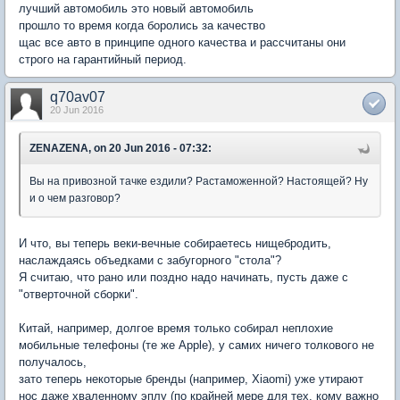
лучший автомобиль это новый автомобиль
прошло то время когда боролись за качество
щас все авто в принципе одного качества и рассчитаны они
строго на гарантийный период.
q70av07
20 Jun 2016
ZENAZENA, on 20 Jun 2016 - 07:32:
Вы на привозной тачке ездили? Растаможенной? Настоящей? Ну
и о чем разговор?
И что, вы теперь веки-вечные собираетесь нищебродить,
наслаждаясь объедками с забугорного "стола"?
Я считаю, что рано или поздно надо начинать, пусть даже с
"отверточной сборки".
Китай, например, долгое время только собирал неплохие
мобильные телефоны (те же Apple), у самих ничего толкового не
получалось,
зато теперь некоторые бренды (например, Xiaomi) уже утирают
нос даже хваленному эплу (по крайней мере для тех, кому важно