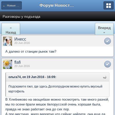
Форум Новостройки
← Новые Водники
Разговоры у подъезда
«
Вперед
Назад
»
Инесс
20 Jun 2016
А далеко от станции рынок там?
flafi
20 Jun 2016
ольга74, on 19 Jun 2016 - 16:09:
Подскажите пжл, где здесь Долгопрудном можно купить вкусный
картофель
В Хлебниково на овощебазе можно посмотреть там много разной,
мы по осени брали мешок белорусской очень хорошая была,
правда не знаю работает она до сих пор.
А про местную, мало вероятно что сейчас найдете, она еще да