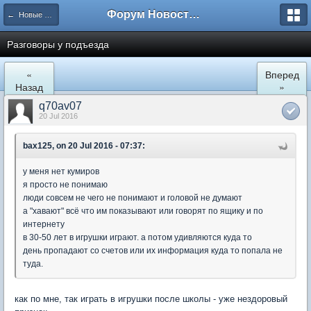
Форум Новостройки
← Новые Водники
Разговоры у подъезда
«
Вперед
Назад
»
q70av07
20 Jul 2016
bax125, on 20 Jul 2016 - 07:37:
у меня нет кумиров
я просто не понимаю
люди совсем не чего не понимают и головой не думают
а "хавают" всё что им показывают или говорят по ящику и по
интернету
в 30-50 лет в игрушки играют. а потом удивляются куда то
день пропадают со счетов или их информация куда то попала не
туда.
как по мне, так играть в игрушки после школы - уже нездоровый