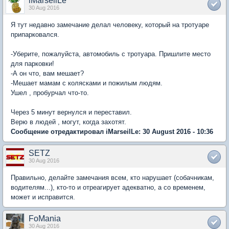
iMarseilLe
30 Aug 2016
Я тут недавно замечание делал человеку, который на тротуаре
припарковался.
-Уберите, пожалуйста, автомобиль с тротуара. Пришлите место
для парковки!
-А он что, вам мешает?
-Мешает мамам с колясками и пожилым людям.
Ушел , пробурчал что-то.
Через 5 минут вернулся и переставил.
Верю в людей , могут, когда захотят.
Сообщение отредактировал iMarseilLe: 30 August 2016 - 10:36
SETZ
30 Aug 2016
Правильно, делайте замечания всем, кто нарушает (собачникам,
водителям...), кто-то и отреагирует адекватно, а со временем,
может и исправится.
FoMania
30 Aug 2016