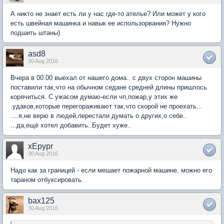
А никто не знает есть ли у нас где-то ателье? Или может у кого
есть швейная машинка и навык ее использорвания? Нужно
подшить штаны)
asd8
30 Aug 2016
Вчера в 00.00 выехал от нашего дома.. с двух сторон машины
поставили так,что на обычном седане средней длины пришлось
корячиться. С ужасом думаю-если чп,пожар,у этих же
.удаков,которые перегораживают так,что скорой не проехать...
....я,не верю в людей,перестали думать о других,о себе..
...да,ещё хотел добавить..Будет хуже..
xEpypr
30 Aug 2016
Надо как за границей - если мешает пожарной машине, можно его
тараном отбуксировать.
bax125
30 Aug 2016