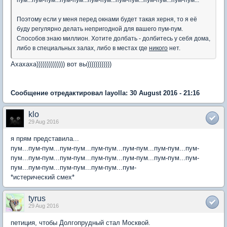
Поэтому если у меня перед окнами будет такая херня, то я её
буду регулярно делать непригодной для вашего пум-пум.
Способов знаю миллион. Хотите долбать - долбитесь у себя дома,
либо в специальных залах, либо в местах где
никого
нет.
Ахахаха)))))))))))))) вот вы))))))))))))
Сообщение отредактировал layolla: 30 August 2016 - 21:16
klo
29 Aug 2016
я прям представила...
пум...пум-пум...пум-пум...пум-пум...пум-пум...пум-пум...пум-
пум...пум-пум...пум-пум...пум-пум...пум-пум...пум-пум...пум-
пум...пум-пум...пум-пум...пум-пум...пум-
*истерический смех*
tyrus
29 Aug 2016
петиция, чтобы Долгопрудный стал Москвой.