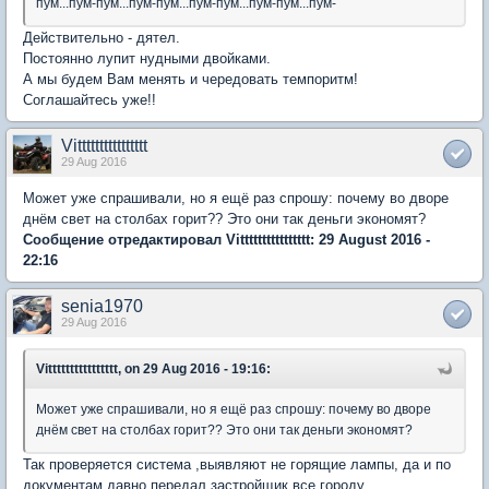
пум...пум-пум...пум-пум...пум-пум...пум-пум...пум-
Действительно - дятел.
Постоянно лупит нудными двойками.
А мы будем Вам менять и чередовать темпоритм!
Соглашайтесь уже!!
Vitttttttttttttttt
29 Aug 2016
Может уже спрашивали, но я ещё раз спрошу: почему во дворе
днём свет на столбах горит?? Это они так деньги экономят?
Сообщение отредактировал Vitttttttttttttttt: 29 August 2016 -
22:16
senia1970
29 Aug 2016
Vitttttttttttttttt, on 29 Aug 2016 - 19:16:
Может уже спрашивали, но я ещё раз спрошу: почему во дворе
днём свет на столбах горит?? Это они так деньги экономят?
Так проверяется система ,выявляют не горящие лампы, да и по
документам давно передал застройщик все городу.