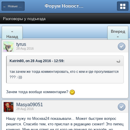
Форум Новостройки
← Новые Водники
Разговоры у подъезда
«
Вперед
Назад
»
tyrus
28 Aug 2016
Katrin80, on 28 Aug 2016 - 12:59:
так зачем же тогда комментировать, кто с кем и где прогуливается
??? :-)))
Зачем тогда вообще комментарии?
Masya09051
28 Aug 2016
Нашу лужу по Москва24 показывали... Может быстрее вопрос
решится. Спасибо тем, кто прислал в редакцию сюжет! Это пипец
конечно. Мне еще ответ ни от кого не пришел по жалобе, но