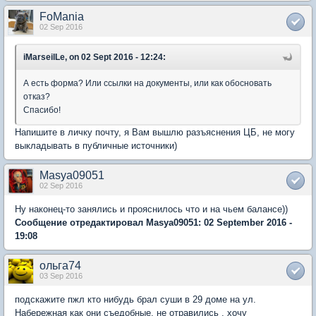
FoMania
02 Sep 2016
iMarseilLe, on 02 Sept 2016 - 12:24:
А есть форма? Или ссылки на документы, или как обосновать
отказ?
Спасибо!
Напишите в личку почту, я Вам вышлю разъяснения ЦБ, не могу
выкладывать в публичные источники)
Masya09051
02 Sep 2016
Ну наконец-то занялись и прояснилось что и на чьем балансе))
Сообщение отредактировал Masya09051: 02 September 2016 -
19:08
ольга74
03 Sep 2016
подскажите пжл кто нибудь брал суши в 29 доме на ул.
Набережная как они съедобные. не отравились . хочу