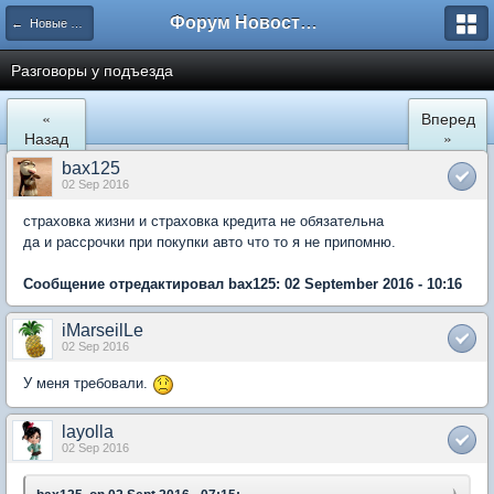
Форум Новостройки
← Новые Водники
Разговоры у подъезда
«
Вперед
Назад
»
bax125
02 Sep 2016
страховка жизни и страховка кредита не обязательна
да и рассрочки при покупки авто что то я не припомню.
Сообщение отредактировал bax125: 02 September 2016 - 10:16
iMarseilLe
02 Sep 2016
У меня требовали.
layolla
02 Sep 2016