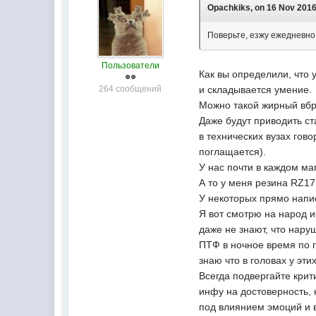
Opachkiks, on 16 Nov 2016
Поверьте, езжу ежедневно
Пользователи
Как вы определили, что 
264 сообщений
и складывается умение.
Можно такой жирный вбро
Даже будут приводить ст
в технических вузах гов
поглащается).
У нас почти в каждом ма
А то у меня резина RZ17
У некоторых прямо напис
Я вот смотрю на народ и
даже не знают, что нару
ПТФ в ночное время по г
знаю что в головах у эти
Всегда подвергайте крит
инфу на достоверность, 
под влиянием эмоций и 