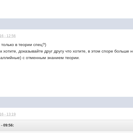
6 - 12:56
 только в теории спец?)
к хотите, доказывайте друг другу что хотите, в этом споре больше 
раллийные) с отменным знанием теории.
6 - 13:19
 - 09:56: