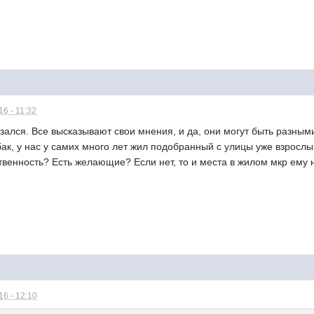
6 - 11:32
язался. Все высказывают свои мнения, и да, они могут быть разными
ак, у нас у самих много лет жил подобранный с улицы уже взрослый 
ственность? Есть желающие? Если нет, то и места в жилом мкр ему 
6 - 12:10