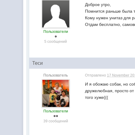
Доброе утро,
Помнится раньше была т
Кому нужен унитаз для 
Отдам бесплатно, самов
Пользователи
5 сообщений
Теси
Пользователь
Отправлено
17 November 201
И я обожаю собак, но соб
дружелюбная, просто от 
того хуже(((
Пользователи
39 сообщений