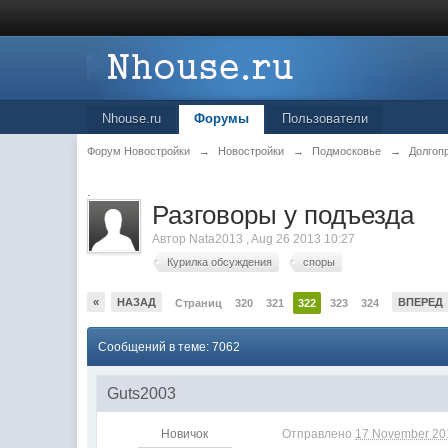
Nhouse.ru
Форумы
Пользователи
Форум Новостройки
→
Новостройки
→
Подмосковье
→
Долгоп
.
Разговоры у подъезда
Автор
Nata2013
,
Aug 26 2013 10:27
Курилка обсуждения
споры
«
НАЗАД
ВПЕРЕД
Страниц
320
321
322
323
324
Сообщений в теме: 7062
Guts2003
Новичок
Отправлено
17 November 201