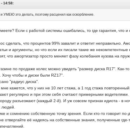
 - 14:58:
 и УМЕЮ это делать, поэтому расценил как оскорбление.
умеете? Если с работой системы ошибались, то где гарантия, что и 
с сделать, что процентов 99% завалит и ответит неправильно. Ам
атьи и аргументы, но что если их писали такие же некомпетентные
орят, что амортизатор просто меняет фазу колебания кузова на пруж
газине по продаже колес можно увидеть "размер диска R17". Как-т
. Хочу чтобы и диски были RZ17".
ано "радиус диска".
 мне кажется, что у них не 10 лет стажа, а 1 год стажа повторенн
шают регулярно и при этом себя считают примерными водителями. Т
ороду разъезжают (каждый 2-й). И уж совсем признак идиота - в н
х людей.
ике и сомнению собственную точку зрения. Если кто-то говорит по-д
не отвергайте её надеясь на собственные знания, полученные где-т
впечатлений.