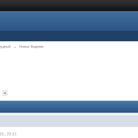
рудный
→
Новые Водники
»
6 - 09:43