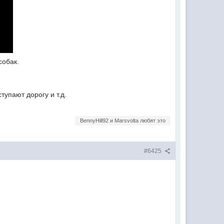
собак.
тупают дорогу и т.д.
BennyHill92 и Marsvolta любят это
#6425