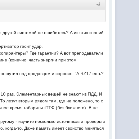
с другой системой не ошибетесь? А из этих знаний
ортизатор гасит удар.
 копирайтеры? Где гарантии? А вот преподаватели
ине (конечно, часть энергии при этом
о пошутил над продавцом и спросил: "А RZ17 есть?
ый 10 раз. Элементарных вещей не знают из ПДД. И
о лезут вторым рядом там, где не положено, то с
очное время габариты+ПТФ (без ближнего). Я не
ругому - изучите несколько источников и проверьте
о, когда-то. Даже память имеет свойство меняться