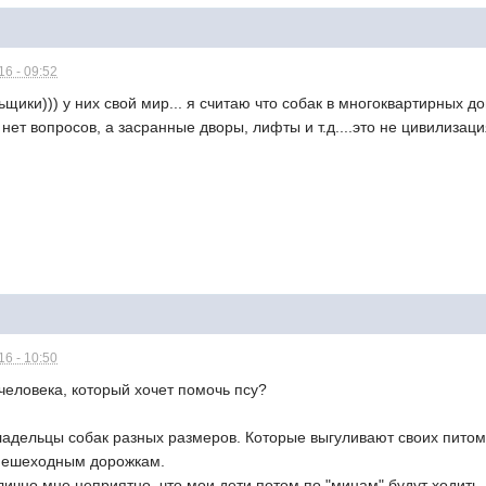
6 - 09:52
ьщики))) у них свой мир... я считаю что собак в многоквартирных 
 нет вопросов, а засранные дворы, лифты и т.д....это не цивилизац
6 - 10:50
человека, который хочет помочь псу?
адельцы собак разных размеров. Которые выгуливают своих питомц
 пешеходным дорожкам.
лично мне неприятно, что мои дети потом по "минам" будут ходить.