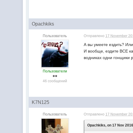
Opachkiks
Пользователь
Отправлено
17 November 201
А вы умеете ездить? Или
И вообще, ездите ВСЕ ка
водниках одни гонщики 
Пользователи
46 сообщений
K7N125
Пользователь
Отправлено
17 November 201
Opachkiks, on 17 Nov 2016