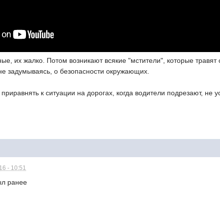
ные, их жалко. Потом возникают всякие "мстители", которые травят 
не задумываясь, о безопасности окружающих.
приравнять к ситуации на дорогах, когда водители подрезают, не ус
6 - 10:51
был ранее