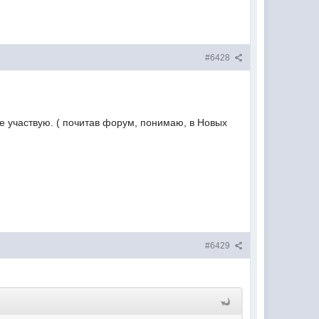
#6428
не участвую. ( почитав форум, понимаю, в Новых
#6429