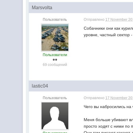
Marsvolta
Пользователь
Отправлено
17 November 201
Собачники они как курил
уровне, частный сектор -
Пользователи
69 сообщений
lastic04
Пользователь
Отправлено
17 November 201
Чего вы набросились на 
Меня больше убивают вл
просто ходят с ними по
Они там писают какают, 