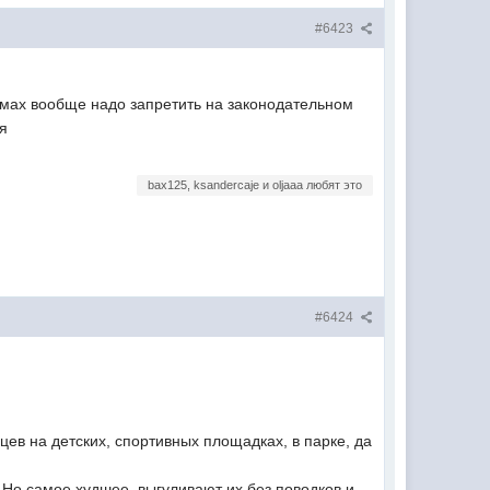
#6423
домах вообще надо запретить на законодательном
ия
bax125, ksandercaje и oljaaa любят это
#6424
ев на детских, спортивных площадках, в парке, да
 Но самое худшее, выгуливают их без поводков и