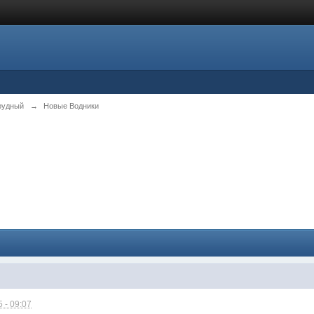
рудный
→
Новые Водники
 - 09:07