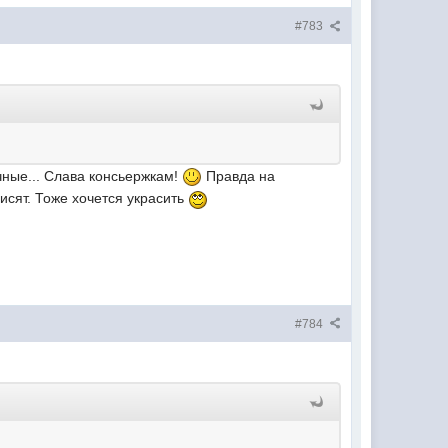
#783
учные... Слава консьержкам!
Правда на
исят. Тоже хочется украсить
#784