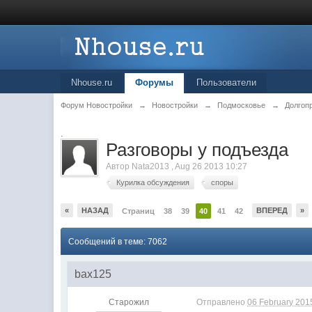
Nhouse.ru
Форумы
Пользователи
Форум Новостройки
→
Новостройки
→
Подмосковье
→
Долгоп
.
Разговоры у подъезда
Автор
Nata2013
,
Aug 26 2013 10:27
Курилка обсуждения
споры
«
НАЗАД
ВПЕРЕД
»
Страниц
38
39
40
41
42
Сообщений в теме: 7062
bax125
Старожил
Отправлено
06 February 2015