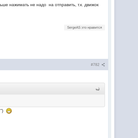
ше нажимать не надо на отправить, т.к. движок
SergeAS это нравится
#782
и")