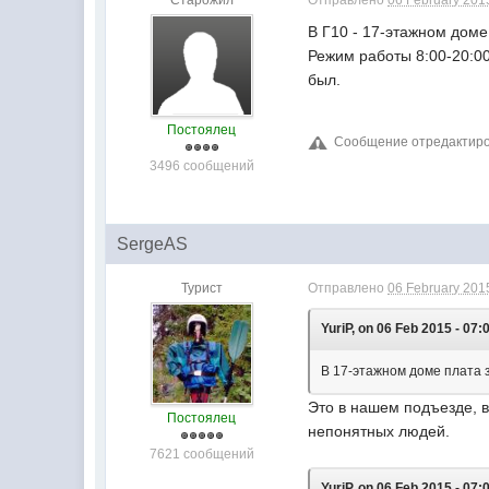
Старожил
Отправлено
06 February 2015
В Г10 - 17-этажном доме 
Режим работы 8:00-20:00
был.
Постоялец
Сообщение отредактирова
3496 сообщений
SergeAS
Турист
Отправлено
06 February 2015
YuriP, on 06 Feb 2015 - 07:
В 17-этажном доме плата з
Это в нашем подъезде, в
Постоялец
непонятных людей.
7621 сообщений
YuriP, on 06 Feb 2015 - 07: