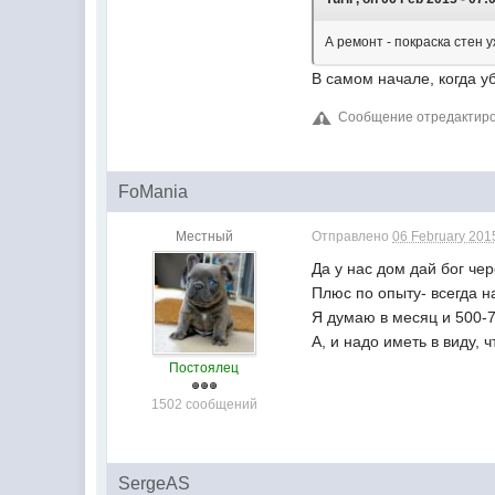
А ремонт - покраска стен 
В самом начале, когда у
Сообщение отредактиров
FoMania
Местный
Отправлено
06 February 2015
Да у нас дом дай бог че
Плюс по опыту- всегда н
Я думаю в месяц и 500-70
А, и надо иметь в виду, 
Постоялец
1502 сообщений
SergeAS