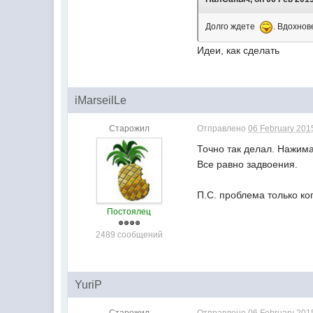
Долго ждете
. Вдохно
Идеи, как сделать
iMarseilLe
Старожил
Отправлено
06 February 2015
Точно так делал. Нажима
Все равно задвоения.
П.С. проблема только ко
Постоялец
2489 сообщений
YuriP