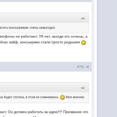
латить консьержкам- очень невыгодно
мофоны не работают, УК нет, заходи кто хочешь, а
сейчас кайф, консьержки стали просто родными
#791
ша будет сполна, в этом не сомневаюсь.
Мое мнение.
аст. Он должен работать за идею!!!! Призвание это