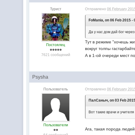
Турист
Отправлено
06 February 2015
FoMania, on 06 Feb 2015 - 
Да у нас дом дай бог чере
Тут в режиме "хочешь жит
Постоялец
вокруг толпы гастарбайт
7621 сообщений
А в 1-ой очереди мест по
Psysha
Пользователь
Отправлено
06 February 2015
ПалСаныч, on 03 Feb 2015 
Вот такие врачи и учителя
Пользователи
Ага, такая порода людей
64 сообщений