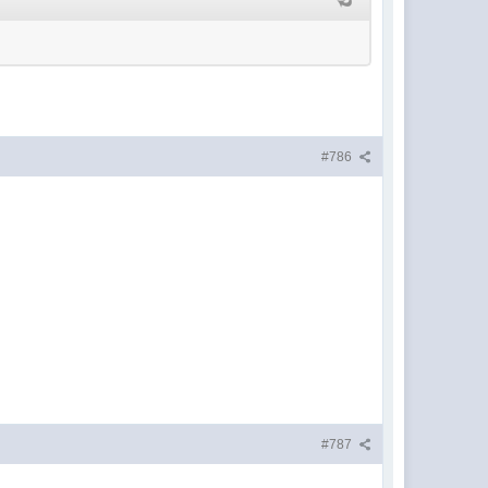
#786
#787