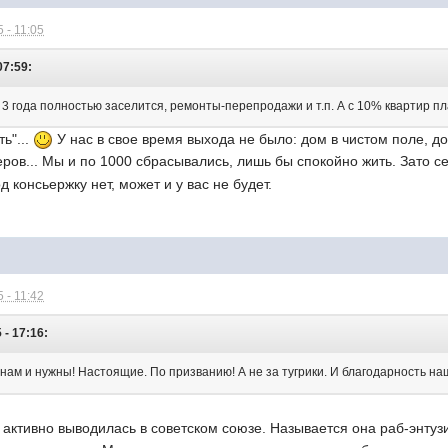
 - 11:05
07:59:
з 3 года полностью заселится, ремонты-перепродажи и т.п. А с 10% квартир п
ь"...
У нас в свое время выхода не было: дом в чистом поле, до
еров... Мы и по 1000 сбрасывались, лишь бы спокойно жить. Зато 
д консьержку нет, может и у вас не будет.
 - 11:42
- 17:16:
 нам и нужны! Настоящие. По призванию! А не за тугрики. И благодарность на
 активно выводилась в советском союзе. Называется она раб-энтузи