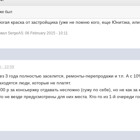
уже был
богая краска от застройщика (уже не помню кого, еще Юнитэка, или
ал SergeAS: 06 February 2015 - 10:11
 - 10:59
рез 3 года полностью заселится, ремонты-перепродажи и т.п. А с 1
аходятся люди, которые не платят.
0 р за консьержку отдавать несложно (сужу по себе), но не как за к
что не везде предусмотрены для них места. Кто-то из 1-й очереди го