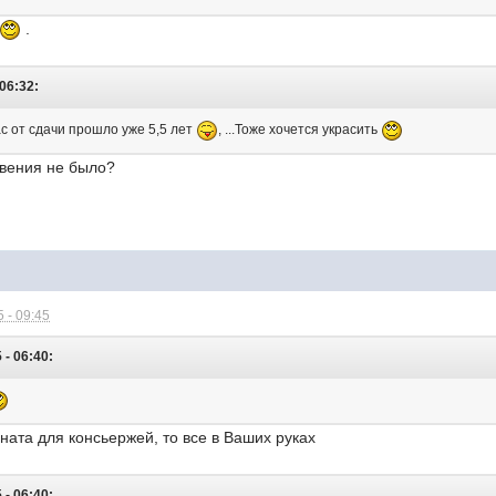
.
06:32:
ас от сдачи прошло уже 5,5 лет
, ...Тоже хочется украсить
овения не было?
 - 09:45
- 06:40:
ата для консьержей, то все в Ваших руках
- 06:40: