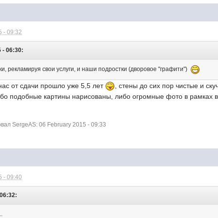
 - 09:32
- 06:30:
и, рекламируя свои услуги, и наши подростки (дворовое "графити")
 нас от сдачи прошло уже 5,5 лет
, стены до сих пор чистые и ск
ибо подобные картины нарисованы, либо огромные фото в рамках в
ал SergeAS: 06 February 2015 - 09:33
 - 09:40
06:32:
..