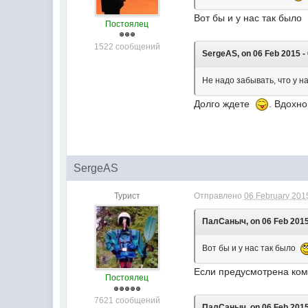
Вот бы и у нас так было
Постоялец
1522 сообщений
SergeAS, on 06 Feb 2015 - 
Не надо забывать, что у н
Долго ждете
. Вдохн
SergeAS
Турист
Отправлено
06 February 2015
ПалСаныч, on 06 Feb 2015 
Вот бы и у нас так было
Если предусмотрена комн
Постоялец
7621 сообщений
ПалСаныч, on 06 Feb 2015 