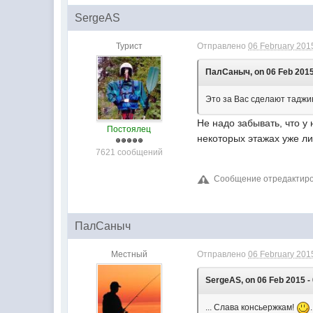
SergeAS
Турист
Отправлено
06 February 2015
ПалСаныч, on 06 Feb 2015 
Это за Вас сделают таджик
Не надо забывать, что у
Постоялец
некоторых этажах уже л
7621 сообщений
Сообщение отредактиров
ПалСаныч
Местный
Отправлено
06 February 2015
SergeAS, on 06 Feb 2015 - 
... Слава консьержкам!
.