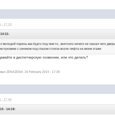
 - 17:19
 14:11:
молодой парень как-будто под чем-то...внятного ничего не сказал чего двер
м пуховике с синяком под глазом стояла возле лифта на моем этаже
....давайте в диспетчерскую позвоним, или что делать?
ал ZENAZENA: 16 February 2015 - 17:39
 - 17:49
5 - 14:19: