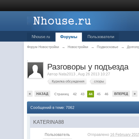
Nhouse.ru
Форумы
Пользователи
Форум Новостройки
→
Новостройки
→
Подмосковье
→
Долгоп
.
Разговоры у подъезда
Автор
Nata2013
,
Aug 26 2013 10:27
Курилка обсуждения
споры
«
НАЗАД
ВПЕРЕД
»
Страниц
42
43
44
45
46
Сообщений в теме: 7062
KATERINA88
Пользователь
Отправлено
16 February 2015