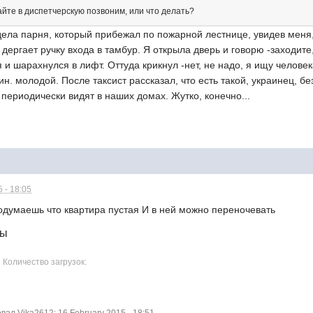
..давайте в диспетчерскую позвоним, или что делать?
дела парня, который прибежал по пожарной лестнице, увидев меня
и дергает ручку входа в тамбур. Я открыла дверь и говорю -заходите,
 и шарахнулся в лифт. Оттуда крикнул -нет, не надо, я ищу челове
ин. молодой. После таксист рассказал, что есть такой, украинец, б
 периодически видят в наших домах. Жутко, конечно...
 - 18:05
одумаешь что квартира пустая И в ней можно переночевать
лы
6 Количество загрузок: