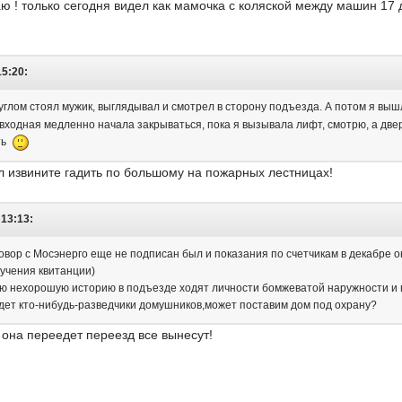
 ! только сегодня видел как мамочка с коляской между машин 17 
15:20:
углом стоял мужик, выглядывал и смотрел в сторону подъезда. А потом я вышла
входная медленно начала закрываться, пока я вызывала лифт, смотрю, а дверь
уть
тал извините гадить по большому на пожарных лестницах!
 13:13:
оговор с Мосэнерго еще не подписан был и показания по счетчикам в декабре
лучения квитанции)
ю нехорошую историю в подъезде ходят личности бомжеватой наружности и п
дет кто-нибудь-разведчики домушников,может поставим дом под охрану?
 она переедет переезд все вынесут!