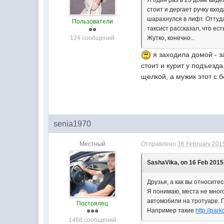
Я один раз в 23 доме виде
стоит и дергает ручку вход
шарахнулся в лифт. Оттуда
Пользователи
таксист рассказал, что ес
124 сообщений
Жутко, конечно...
я заходила домой - з
стоит и курит у подъезд
щелкой, а мужик этот с 
senia1970
Местный
Отправлено
16 February 2015
SashaVika, on 16 Feb 2015 
Друзья, а как вы относитес
Я понимаю, места не мног
автомобили на тротуаре. 
Постоялец
Например такие
http://par
1468 сообщений