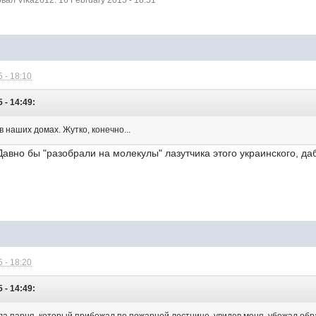
л Vika2612: 16 February 2015 - 18:51
 - 18:10
 - 14:49:
 в наших домах. Жутко, конечно...
 Давно бы "разобрали на молекулы" лазутчика этого украинского,
 - 18:20
 - 14:49: