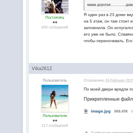
мама дорогая...............
Я один раз в 23 доме ви
Постоялец
на 5 этаж, он там стоит 
655 сообщений
запомнила. Он испугался
его уже не было. Славян
чтобы переночевать. Его
Vika2612
Пользователь
Отправлено
16 February 2015
По моей двери врядли п
Прикрепленные фай
image.jpg
868.45К
Пользователи
217 сообщений