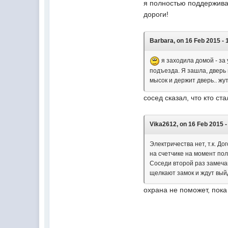
я полностью поддерживаю
дороги!
Barbara, on 16 Feb 2015 - 
я заходила домой - за 
подъезда. Я зашла, дверь 
мысок и держит дверь.. ж
сосед сказал, что кто с
Vika2612, on 16 Feb 2015 -
Электричества нет, т.к. Д
на счетчике на момент по
Соседи второй раз замеча
щелкают замок и ждут вый
охрана не поможет, пока