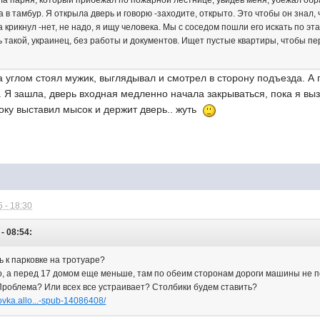
ла парня, который прибежал по пожарной лестнице, увидев меня, убежал обра
а в тамбур. Я открыла дверь и говорю -заходите, открыто. Это чтобы он знал, 
 крикнул -нет, не надо, я ищу человека. Мы с соседом пошли его искать по эт
ть такой, украинец, без работы и документов. Ищет пустые квартиры, чтобы п
а углом стоял мужик, выглядывал и смотрел в сторону подъезда. А 
а. Я зашла, дверь входная медленно начала закрываться, пока я выз
боку выставил мысок и держит дверь.. жуть
 - 18:30
- 08:54:
ь к парковке на тротуаре?
о, а перед 17 домом еще меньше, там по обеим сторонам дороги машины не 
Проблема? Или всех все устраивает? Столбики будем ставить?
kovka.allo...-spub-14086408/