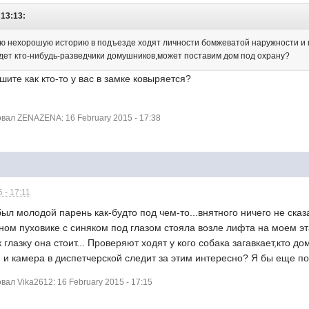
 13:13:
ю нехорошую историю в подъезде ходят личности бомжеватой наружности и п
дет кто-нибудь-разведчики домушников,может поставим дом под охрану?
шите как кто-то у вас в замке ковыряется?
ал ZENAZENA: 16 February 2015 - 17:38
 - 17:11
л молодой парень как-будто под чем-то...внятного ничего не сказ
ном пуховике с синяком под глазом стояла возле лифта на моем э
глазку она стоит... Проверяют ходят у кого собака загавкает,кто до
, и камера в диспетчерской следит за этим интересно? Я бы еще п
л Vika2612: 16 February 2015 - 17:15