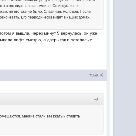
тно. Потом пошла по делу к соседке на 5 этаж, он там
что я его видела и запомнила. Он испугался и
ажам, но его уже не было. Славянин. молодой. После
ереночевать. Его периодически видят в наших домах.
потом я вышла, через минут 5 вернулась, он уже
ывала лифт, смотрю, а дверь так и осталась с
#868
помещаются. Многие стали заезжать и ставить