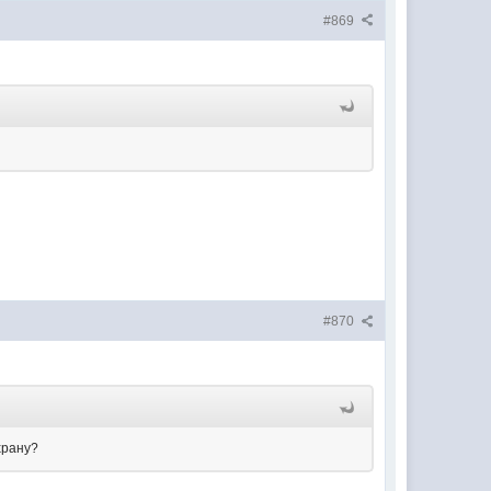
#869
#870
храну?