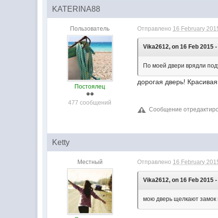
KATERINA88
Пользователь
Отправлено
16 February 2015
Vika2612, on 16 Feb 2015 -
По моей двери врядли под
дорогая дверь! Красива
Постоялец
477 сообщений
Сообщение отредактиров
Ketty
Местный
Отправлено
16 February 2015
Vika2612, on 16 Feb 2015 -
мою дверь щелкают замок 