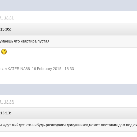
 - 18:31
 15:05:
умаешь что квартира пустая
я
ал KATERINA88: 16 February 2015 - 18:33
 - 18:35
 13:13:
и ждут выйдет кто-нибудь-разведчики домушников,может поставим дом под о