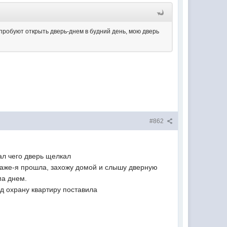
робуют открыть дверь-днем в будний день, мою дверь
#862
ал чего дверь щелкал
таже-я прошла, захожу домой и слышу дверную
ма днем.
од охрану квартиру поставила