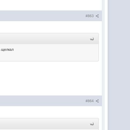
#863
ь щелкал
#864