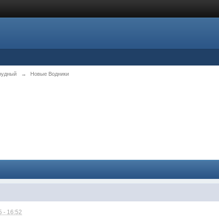
рудный
→
Новые Водники
 - 16:52