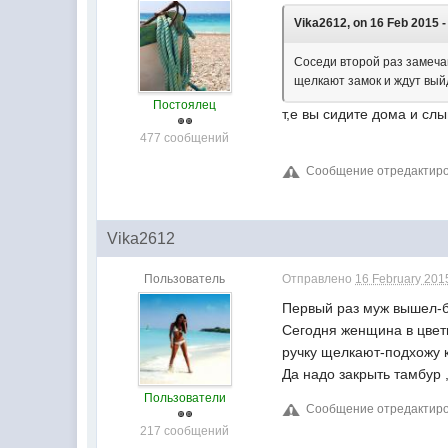
Vika2612, on 16 Feb 2015 -
Соседи второй раз замеча
щелкают замок и ждут вый
Постоялец
т,е вы сидите дома и слы
477 сообщений
Сообщение отредактиров
Vika2612
Пользователь
Отправлено
16 February 2015
Первый раз муж вышел-бы
Сегодня женщина в цвет
ручку щелкают-подхожу к 
Да надо закрыть тамбур 
Пользователи
Сообщение отредактирова
217 сообщений