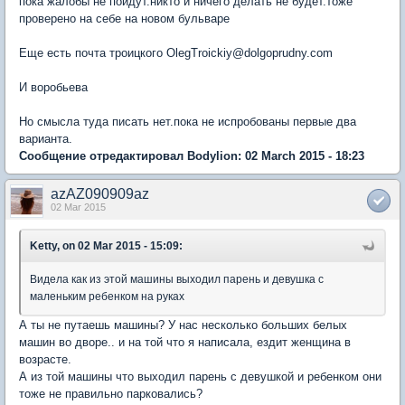
пока жалобы не пойдут.никто и ничего делать не будет.тоже
проверено на себе на новом бульваре
Еще есть почта троицкого OlegTroickiy@dolgoprudny.com
И воробьева
Но смысла туда писать нет.пока не испробованы первые два
варианта.
Сообщение отредактировал Bodylion: 02 March 2015 - 18:23
azAZ090909az
02 Mar 2015
Ketty, on 02 Mar 2015 - 15:09:
Видела как из этой машины выходил парень и девушка с
маленьким ребенком на руках
А ты не путаешь машины? У нас несколько больших белых
машин во дворе.. и на той что я написала, ездит женщина в
возрасте.
А из той машины что выходил парень с девушкой и ребенком они
тоже не правильно парковались?