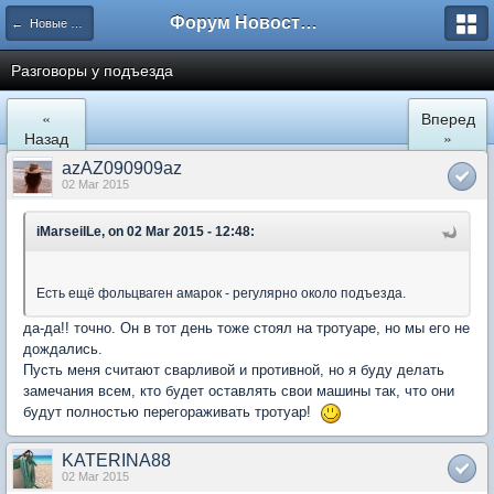
Форум Новостройки
← Новые Водники
Разговоры у подъезда
«
Вперед
Назад
»
azAZ090909az
02 Mar 2015
iMarseilLe, on 02 Mar 2015 - 12:48:
Есть ещё фольцваген амарок - регулярно около подъезда.
да-да!! точно. Он в тот день тоже стоял на тротуаре, но мы его не
дождались.
Пусть меня считают сварливой и противной, но я буду делать
замечания всем, кто будет оставлять свои машины так, что они
будут полностью перегораживать тротуар!
KATERINA88
02 Mar 2015