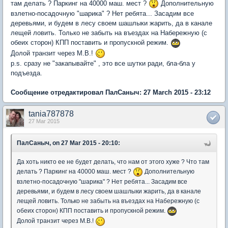
там делать ? Паркинг на 40000 маш. мест ?
Дополнительную
взлетно-посадочную "шарика" ? Нет ребята... Засадим все
деревьями, и будем в лесу своем шашлыки жарить, да в канале
лещей ловить. Только не забыть на въездах на Набережную (с
обеих сторон) КПП поставить и пропускной режим.
Долой транзит через М.В.!
p.s. сразу не "закапывайте" , это все шутки ради, бла-бла у
подъезда.
Сообщение отредактировал ПалСаныч: 27 March 2015 - 23:12
tania787878
27 Mar 2015
ПалСаныч, on 27 Mar 2015 - 20:10:
Да хоть никто ее не будет делать, что нам от этого хуже ? Что там
делать ? Паркинг на 40000 маш. мест ?
Дополнительную
взлетно-посадочную "шарика" ? Нет ребята... Засадим все
деревьями, и будем в лесу своем шашлыки жарить, да в канале
лещей ловить. Только не забыть на въездах на Набережную (с
обеих сторон) КПП поставить и пропускной режим.
Долой транзит через М.В.!