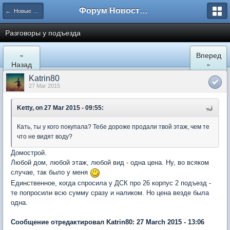
Форум Новостройки
← Новые Водники
Разговоры у подъезда
«
Вперед
Назад
»
Katrin80
27 Mar 2015
Ketty, on 27 Mar 2015 - 09:55:
Кать, ты у кого покупала? Тебе дороже продали твой этаж, чем те
что не видят воду?
Домострой.
Любой дом, любой этаж, любой вид - одна цена. Ну, во всяком
случае, так было у меня
Единственное, когда спросила у ДСК про 26 корпус 2 подъезд -
те попросили всю сумму сразу и наликом. Но цена везде была
одна.
Сообщение отредактировал Katrin80: 27 March 2015 - 13:06