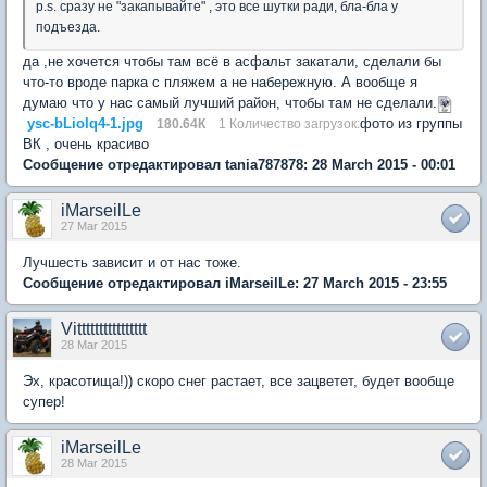
p.s. сразу не "закапывайте" , это все шутки ради, бла-бла у
подъезда.
да ,не хочется чтобы там всё в асфальт закатали, сделали бы
что-то вроде парка с пляжем а не набережную. А вообще я
думаю что у нас самый лучший район, чтобы там не сделали.
ysc-bLiolq4-1.jpg
фото из группы
180.64К
1 Количество загрузок:
ВК , очень красиво
Сообщение отредактировал tania787878: 28 March 2015 - 00:01
iMarseilLe
27 Mar 2015
Лучшесть зависит и от нас тоже.
Сообщение отредактировал iMarseilLe: 27 March 2015 - 23:55
Vitttttttttttttttt
28 Mar 2015
Эх, красотища!)) скоро снег растает, все зацветет, будет вообще
супер!
iMarseilLe
28 Mar 2015