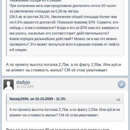
Уважаемые соседи из 8 секции.
При получении акта нам предложили доплатить почти 20 тысяч
за увеличение площади на 0,26 кв. метра.
(39,5 кв. м против 39,24). Увеличение общей площади более чем
на 0,5% карается доплатой. Показали бумажку БТИ. Скажите, кто-
нибудь с этим сталкивался? Когда и кто из БТИ нам это замерил и
как узнать, насколько это соответствует действительности?
Каков порядок дальнейших действий? Можно ли и как это можно
проверить? Это может коснуться всех в однушке справа от лифта
в 8 секции.
А по проекту высота потолка 2,75м, а по факту 2,55м. Или куб.м
не влияют на стоимость жилья? СМ об этом умалчивает.
dadyjo
10 Oct 2009
Nataly2006, on 10.10.2009 - 11:35:
А по проекту высота потолка 2,75м, а по факту 2,55м. Или куб.м не
влияют на стоимость жилья? СМ об этом умалчивает.
Фига се для однушки 40 кв м получается они должны вам