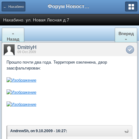
Форум Новостройки
← Нахабино
Нахабино. ул. Новая Лесная д.7
«
Вперед
Назад
»
DmitriyH
09 Oct 2009
Прошло почти два года. Территория озеленена, двор
заасфальтирован:
AndrewSh, on 9.10.2009 - 16:27: