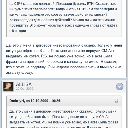
на 0,5% карается доплатой. Показали бумажку БТИ. Скажите, кто-
нибудь с этим сталкивался? Когда и кто из БТИ нам это замерил и
как узнать, насколько это соответствует действительности?
Каков порядок дальнейших действий? Можно ли и как это можно
проверить? Это может коснуться всех в однушке справа от лифта
в 8 секции.
Да, это у меня в договоре инвестирования сказано. Только у меня
ситуация обратная была. Пока мне деньги не вернули СМ Акт
выдавать не хотел. P.S. не помню уже точно, но в акте была
фраза типа претензий по срокам и качеству не имею. Я сказал,
что с этим не подпишу. Они неделю посовещались и выкинули из
акта эту фразу.
ALLISA
10 Oct 2009
DmitriyH, on 10.10.2009 - 10:26:
Да, это у меня в договоре инвестирования сказано. Только у меня
ситуация обратная была. Пока мне деньги не вернули СМ Акт
выдавать не хотел. P.S. не помню уже точно, но в акте была фраза
типа претензий по срокам и качеству не имею. Я сказал, что с