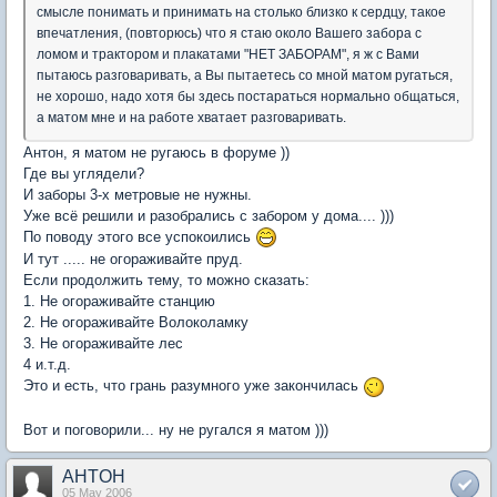
смысле понимать и принимать на столько близко к сердцу, такое
впечатления, (повторюсь) что я стаю около Вашего забора с
ломом и трактором и плакатами "НЕТ ЗАБОРАМ", я ж с Вами
пытаюсь разговаривать, а Вы пытаетесь со мной матом ругаться,
не хорошо, надо хотя бы здесь постараться нормально общаться,
а матом мне и на работе хватает разговаривать.
Антон, я матом не ругаюсь в форуме ))
Где вы углядели?
И заборы 3-х метровые не нужны.
Уже всё решили и разобрались с забором у дома.... )))
По поводу этого все успокоились
И тут ..... не огораживайте пруд.
Если продолжить тему, то можно сказать:
1. Не огораживайте станцию
2. Не огораживайте Волоколамку
3. Не огораживайте лес
4 и.т.д.
Это и есть, что грань разумного уже закончилась
Вот и поговорили... ну не ругался я матом )))
AHTOH
05 May 2006