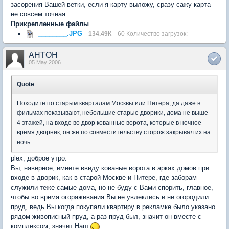
засорения Вашей ветки, если я карту выложу, сразу сажу карта
не совсем точная.
Прикрепленные файлы
________.JPG
134.49К
60 Количество загрузок:
AHTOH
05 May 2006
Quote
Походите по старым кварталам Москвы или Питера, да даже в
фильмах показывают, небольшие старые дворики, дома не выше
4 этажей, на входе во двор кованные ворота, которые в ночное
время дворник, он же по совместительству сторож закрывал их на
ночь.
plex, доброе утро.
Вы, наверное, имеете ввиду кованые ворота в арках домов при
входе в дворик, как в старой Москве и Питере, где заборам
служили теже самые дома, но не буду с Вами спорить, главное,
чтобы во время огораживания Вы не увлеклись и не огородили
пруд, ведь Вы когда покупали квартиру в рекламке было указано
рядом живописный пруд, а раз пруд был, значит он вместе с
комплексом, значит Наш