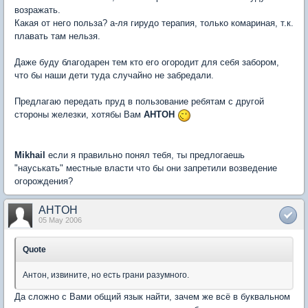
возражать.
Какая от него польза? а-ля гирудо терапия, только комариная, т.к.
плавать там нельзя.
Даже буду благодарен тем кто его огородит для себя забором,
что бы наши дети туда случайно не забредали.
Предлагаю передать пруд в пользование ребятам с другой
стороны железки, хотябы Вам
AHTOH
Mikhail
если я правильно понял тебя, ты предлогаешь
"науськать" местные власти что бы они запретили возведение
огорождения?
AHTOH
05 May 2006
Quote
Антон, извините, но есть грани разумного.
Да сложно с Вами общий язык найти, зачем же всё в буквальном