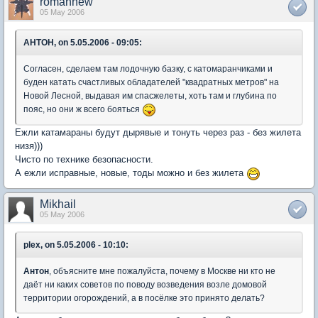
romannew
05 May 2006
AHTOH, on 5.05.2006 - 09:05:
Согласен, сделаем там лодочную базку, с катомаранчиками и
буден катать счастливых обладателей "квадратных метров" на
Новой Лесной, выдавая им спасжелеты, хоть там и глубина по
пояс, но они ж всего бояться
Ежли катамараны будут дырявые и тонуть через раз - без жилета
низя)))
Чисто по технике безопасности.
А ежли исправные, новые, тоды можно и без жилета
Mikhail
05 May 2006
plex, on 5.05.2006 - 10:10:
Антон
, объясните мне пожалуйста, почему в Москве ни кто не
даёт ни каких советов по поводу возведения возле домовой
территории огорождений, а в посёлке это принято делать?