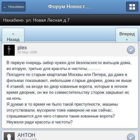
Форум Новостройки
← Нахабино
Нахабино. ул. Новая Лесная д.7
«
Вперед
Назад
»
plex
05 May 2006
В первую очередь забор нужен для безопасности жильцов дома,
во вторую, третью для красоты и чистоты...........
Походите по старым кварталам Москвы или Питера, да даже в
фильмах показывают, небольшие старые дворики, дома не выше
4 этажей, на входе во двор кованные ворота, которые в ночное
время дворник, он же по совместительству сторож закрывал их
на ночь.
Я думаю в то время не было такой преступности, машины
отсутствовали, мусорили тоже наверное не как сейчас,
спрашивается для чего ставили такие кованные ворота?
Неужели ради красоты и чистоты?
AHTOH
05 May 2006