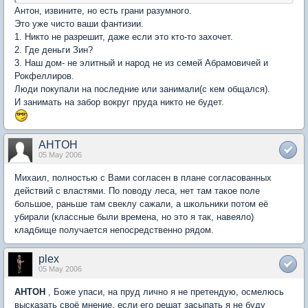
Антон, извините, но есть грани разумного.
Это уже чисто ваши фантизии.
1. Никто не разрешит, даже если это кто-то захочет.
2. Где деньги Зин?
3. Наш дом- не элитный и народ не из семей Абрамовичей и
Рокфеллиров.
Люди покупали на последние или занимали(с кем общался).
И занимать на забор вокруг пруда никто не будет.
AHTOH
05 May 2006
Михаил, полностью с Вами согласен в плане согласованных
действий с властями. По поводу леса, нет там такое поле
большое, раньше там свеклу сажали, а школьники потом её
убирали (классные были времена, но это я так, навеяло)
кладбище получается непосредственно рядом.
plex
05 May 2006
AHTOH
, Боже упаси, на пруд лично я не претендую, осмелюсь
высказать своё мнение, если его решат засыпать я не буду