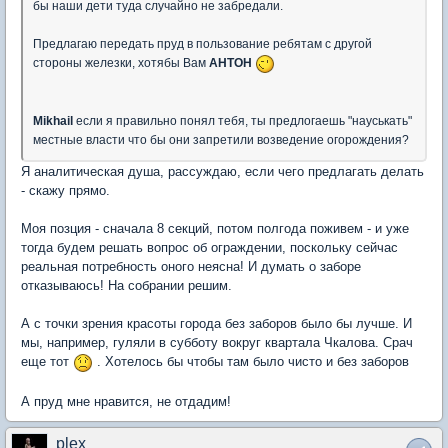
бы наши дети туда случайно не забредали.
Предлагаю передать пруд в пользование ребятам с другой
стороны железки, хотябы Вам
AHTOH
Mikhail
если я правильно понял тебя, ты предлогаешь "науськать"
местные власти что бы они запретили возведение огорождения?
Я аналитическая душа, рассуждаю, если чего предлагать делать
- скажу прямо.
Моя позция - сначала 8 секций, потом полгода поживем - и уже
тогда будем решать вопрос об ограждении, поскольку сейчас
реальная потребность оного неясна! И думать о заборе
отказываюсь! На собрании решим.
А с точки зрения красоты города без заборов было бы лучше. И
мы, например, гуляли в субботу вокруг квартала Чкалова. Срач
еще тот
. Хотелось бы чтобы там было чисто и без заборов
А пруд мне нравится, не отдадим!
plex