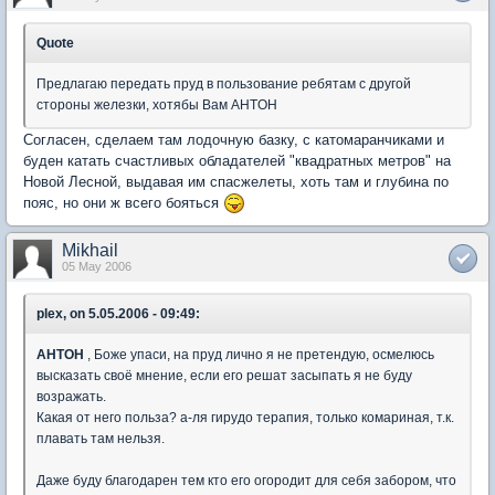
Quote
Предлагаю передать пруд в пользование ребятам с другой
стороны железки, хотябы Вам AHTOH
Согласен, сделаем там лодочную базку, с катомаранчиками и
буден катать счастливых обладателей "квадратных метров" на
Новой Лесной, выдавая им спасжелеты, хоть там и глубина по
пояс, но они ж всего бояться
Mikhail
05 May 2006
plex, on 5.05.2006 - 09:49:
AHTOH
, Боже упаси, на пруд лично я не претендую, осмелюсь
высказать своё мнение, если его решат засыпать я не буду
возражать.
Какая от него польза? а-ля гирудо терапия, только комариная, т.к.
плавать там нельзя.
Даже буду благодарен тем кто его огородит для себя забором, что