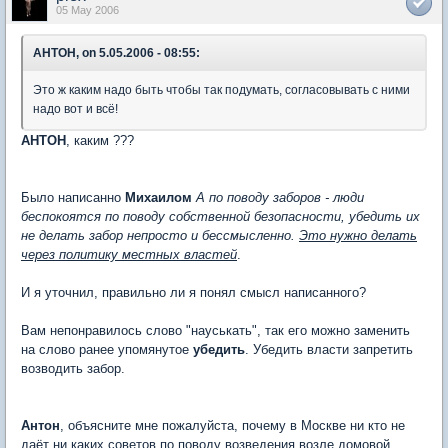
05 May 2006
AHTOH, on 5.05.2006 - 08:55:
Это ж каким надо быть чтобы так подумать, согласовывать с ними
надо вот и всё!
AHTOH
, каким ???
Было написанно
Михаилом
А по поводу заборов - люди
беспокоятся по поводу собственной безопасности, убедить их
не делать забор непросто и бессмысленно.
Это нужно делать
через политику местных властей
.
И я уточнил, правильно ли я понял смысл написанного?
Вам непонравилось слово "науськать", так его можно заменить
на слово ранее упомянутое
убедить
. Убедить власти запретить
возводить забор.
Антон
, объясните мне пожалуйста, почему в Москве ни кто не
даёт ни каких советов по поводу возведения возле домовой