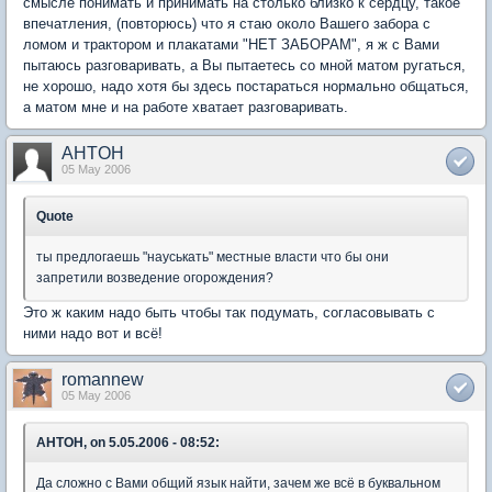
смысле понимать и принимать на столько близко к сердцу, такое
впечатления, (повторюсь) что я стаю около Вашего забора с
ломом и трактором и плакатами "НЕТ ЗАБОРАМ", я ж с Вами
пытаюсь разговаривать, а Вы пытаетесь со мной матом ругаться,
не хорошо, надо хотя бы здесь постараться нормально общаться,
а матом мне и на работе хватает разговаривать.
AHTOH
05 May 2006
Quote
ты предлогаешь "науськать" местные власти что бы они
запретили возведение огорождения?
Это ж каким надо быть чтобы так подумать, согласовывать с
ними надо вот и всё!
romannew
05 May 2006
AHTOH, on 5.05.2006 - 08:52:
Да сложно с Вами общий язык найти, зачем же всё в буквальном