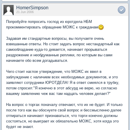
HomerSimpson
21 Jun 2006
Попробуйте попросить господ из юротдела НБМ
прокомментировать обращение МОЖС к гражданам
Задавая им стандартные вопросы, вы получаете очень
взвешанные ответы. Но стоит задать вопрос нестандартный как
самообладание куда-то девается, начинает прорываться
раздрожение и необдуманные реплики, по которым вы сами
начинаете обо всем догадываться.
Чего стоит наглое утверждение, что МОЖС их ввел в
заблуждение с наличием всех необходимых документов, и это
заявляют сотрудники ЮРОТДЕЛА! Я в ответ смеялся в трубку,
потом спросил:"Я конечно в этот абсурд не верю, но согласно
вашему заявлению чеж вас там надцать человек делает?"
На вопрос о торгах поначалу отвечают, что их не будет. И только
после того как вы обоснуете свой вопрос и бессмысленно далее
отпираться начинают признаваться, что торги конечно должны
состояться, но выиграет их обязательно МОЖС, хотя когда это
будет не знают.