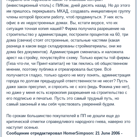
(инвестиционный чтоль) с ПИКом, дней десять назад. Но до этого
им пришлось перекрывать МКАД, создавать инициативную группу
члены которой бросили работу, чтоб продвинуться. У них есть
офис в их недостроенных домах. Вы, кстати вкурсе, что их
ситуация точная копия нашей? Фирма получила разрешение на
строительство у администрации, построили процентов на 60, три
дома (свечки) стоят отстроенные, остальные частями (какая
разница в каком виде складированы стройматериалы, они же
дома без документов). Администрация сменилась и наложила
арест на стройку, почувствуйте схему. Только юристы той фирмы
(Гиза что-ли, чи Принт-капитал) не так пеклись об общественном
мнении, поэтому публика и отреагировала быстрее. Всё
получается гладко, только одного не могу понять, администрация
города по долгам предыдущей ответственности не несет? Пусть
даже закон пресупил, и спросить не с кого (ведь Фокина уже нет),
но даже у меня есть ксерокопия разрешения на строительство с
его подписью и печатью. Пусть это самый трудный путь, но
самый законный и мы себя чувствовать уверенней будем.
По срокам большинство покупателей в ПП не дошли еще до
критической отметки справедливого народного гнева, наверно это
наступит осенью.
Сообщение отредактировал HomerSimpson: 21 June 2006 -