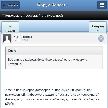
Форум Новостройки
← Подольск
"Подольские просторы" Главмосстрой
«
Вперед
Назад
»
Катеринка
14 Jun 2006
Quote
Все данные (адреса, фио, № договоров) есть ,по-моему, у
Катеринки
.
У меня нет номеров договоров. Я пользуюсь информацией
размещенной на форуме в разделе "оставьте свои координаты".
А номера договоров ,если не ошибаюсь, должны быть у Сергея
(SVO).