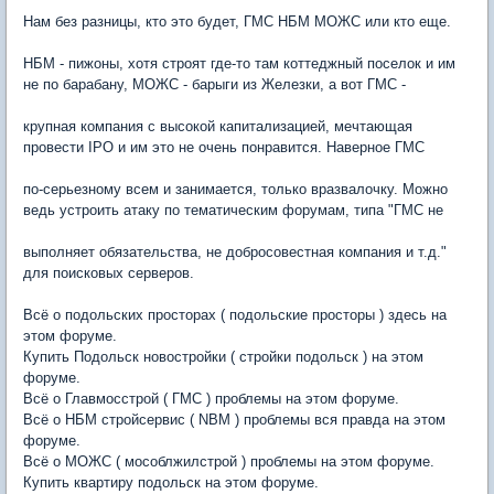
Нам без разницы, кто это будет, ГМС НБМ МОЖС или кто еще.
НБМ - пижоны, хотя строят где-то там коттеджный поселок и им
не по барабану, МОЖС - барыги из Железки, а вот ГМС -
крупная компания с высокой капитализацией, мечтающая
провести IPO и им это не очень понравится. Наверное ГМС
по-серьезному всем и занимается, только вразвалочку. Можно
ведь устроить атаку по тематическим форумам, типа "ГМС не
выполняет обязательства, не добросовестная компания и т.д."
для поисковых серверов.
Всё о подольских просторах ( подольские просторы ) здесь на
этом форуме.
Купить Подольск новостройки ( стройки подольск ) на этом
форуме.
Всё о Главмосстрой ( ГМС ) проблемы на этом форуме.
Всё о НБМ стройсервис ( NBM ) проблемы вся правда на этом
форуме.
Всё о МОЖС ( мособлжилстрой ) проблемы на этом форуме.
Купить квартиру подольск на этом форуме.