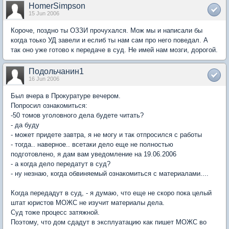
HomerSimpson
15 Jun 2006
Короче, поздно ты ОЗЗИ прочухался. Мож мы и написали бы
когда тоько УД завели и еслиб ты нам сам про него поведал. А
так оно уже готово к передаче в суд. Не имей нам мозги, дорогой.
Подольчанин1
16 Jun 2006
Был вчера в Прокуратуре вечером.
Попросил ознакомиться:
-50 томов уголовного дела будете читать?
- да буду
- может придете завтра, я не могу и так отпросился с работы
- тогда.. наверное.. всетаки дело еще не полностью
подготовлено, я дам вам уведомление на 19.06.2006
- а когда дело передатут в суд?
- ну незнаю, когда обвиняемый ознакомиться с материалами....
Когда передадут в суд, - я думаю, что еще не скоро пока целый
штат юристов МОЖС не изучит материалы дела.
Суд тоже процесс затяжной.
Поэтому, что дом сдадут в эксплуатацию как пишет МОЖС во