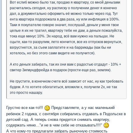
Вот еслиб можно было так, продаю я квартиру, со мной деньгами
расчитались сегодня, ну расписку о получении денег я конечно
дал, а документально оформить её можно только через год. Тут
ента квартира подорожала в два раза, ну или инфляция в 100%.
Таки я покупателю говорю значит, послушай, деньги у меня твои
целые я их не тратил, квартиру тебе не дам, а деньги пожалуйста,
тока еще минус 10%. Эх народ, всё вам нужно на пальцах. Не
сцыте, как-то разрулим, лето кончится, все из отпусков вернуться,
взгрустнется, за съем заплатите и на баррикады (как бы ни
хотелось, но без этого сами видите не получится).
А кто деньги забирать, так их они вам с радостью отдадут - 10% +
свитер Зигмундфрейда в подарок (прости еще раз, земляк).
Не грустите, в конечном счете всё зависит от нас, ну как требовать
будем. А то хотите обогатиться, вложили x, получили 2x, не так
это просто нашару.
Грустно все как-то!!!
Представляете, а у нас маленький
ребенок 2 годика, с сентября собирались отдавать в Подольске в
детский сад. А теперь снова придется снимать квартиру,
содержать няню..."и не в чем себе не отказывать!!!!"
А что кому-то предлагали забрать рыночную стоимость