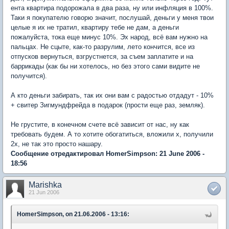
ента квартира подорожала в два раза, ну или инфляция в 100%.
Таки я покупателю говорю значит, послушай, деньги у меня твои
целые я их не тратил, квартиру тебе не дам, а деньги
пожалуйста, тока еще минус 10%. Эх народ, всё вам нужно на
пальцах. Не сцыте, как-то разрулим, лето кончится, все из
отпусков вернуться, взгрустнется, за съем заплатите и на
баррикады (как бы ни хотелось, но без этого сами видите не
получится).
А кто деньги забирать, так их они вам с радостью отдадут - 10%
+ свитер Зигмундфрейда в подарок (прости еще раз, земляк).
Не грустите, в конечном счете всё зависит от нас, ну как
требовать будем. А то хотите обогатиться, вложили x, получили
2x, не так это просто нашару.
Сообщение отредактировал HomerSimpson: 21 June 2006 -
18:56
Marishka
21 Jun 2006
HomerSimpson, on 21.06.2006 - 13:16: