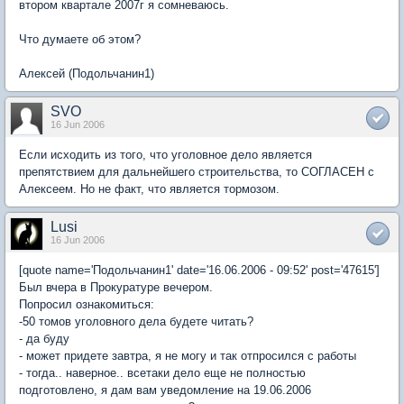
втором квартале 2007г я сомневаюсь.
Что думаете об этом?
Алексей (Подольчанин1)
SVO
16 Jun 2006
Если исходить из того, что уголовное дело является
препятствием для дальнейшего строительства, то СОГЛАСЕН с
Алексеем. Но не факт, что является тормозом.
Lusi
16 Jun 2006
[quote name='Подольчанин1' date='16.06.2006 - 09:52' post='47615']
Был вчера в Прокуратуре вечером.
Попросил ознакомиться:
-50 томов уголовного дела будете читать?
- да буду
- может придете завтра, я не могу и так отпросился с работы
- тогда.. наверное.. всетаки дело еще не полностью
подготовлено, я дам вам уведомление на 19.06.2006