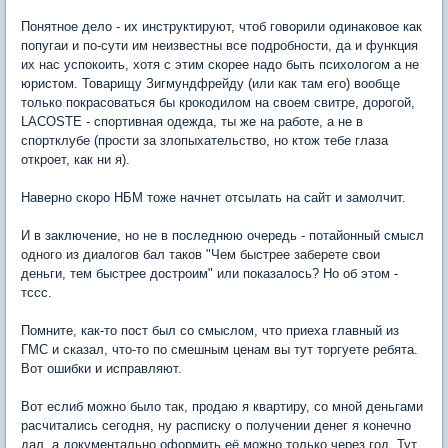
Понятное дело - их инструктируют, чтоб говорили одинаковое как
попугаи и по-сути им неизвестны все подробности, да и функция
их нас успокоить, хотя с этим скорее надо быть психологом а не
юристом. Товарищу Зигмундфрейду (или как там его) вообще
только покрасоваться бы крокодилом на своем свитре, дорогой,
LACOSTE - спортивная одежда, ты же на работе, а не в
спортклубе (прости за злопыхательство, но ктож тебе глаза
откроет, как ни я).
Наверно скоро НБМ тоже начнет отсылать на сайт и замолчит.
И в заключение, но не в последнюю очередь - потайонный смысл
одного из диалогов бал таков "Чем быстрее заберете свои
деньги, тем быстрее достроим" или показалось? Но об этом -
тссс.
Помните, как-то пост был со смыслом, что приеха главный из
ГМС и сказал, что-то по смешным ценам вы тут торгуете ребята.
Вот ошибки и исправляют.
Вот еслиб можно было так, продаю я квартиру, со мной деньгами
расчитались сегодня, ну расписку о получении денег я конечно
дал, а документально оформить её можно только через год. Тут