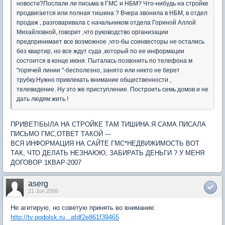
новости?Послали ли письма в ГМС и НБМ? Что-нибудь на стройке
продвигается или полная тишина ? Вчера звонила в НБМ, в отдел
продаж , разговаривала с начальником отдела Гориной Аллой
Михайловной, говорит ,что руководство организации
предпринимает все возможное ,что-бы соинвесторы не остались
без квартир, но все ждут суда ,который по ее информации
состоится в конце июня. Пыталась позвонить по телефона м
"горячей линии "-бесполезно, занято или никто не берет
трубку.Нужно привлекать внимание общественности ,
телевидение. Ну это же приступление. Построить семь домов и не
дать людям жить !
ПРИВЕТ!БЫЛА НА СТРОЙКЕ ТАМ ТИШИНА.Я САМА ПИСАЛА
ПИСЬМО ГМС,ОТВЕТ ТАКОЙ ---
ВСЯ ИНФОРМАЦИЯ НА САЙТЕ ГМС*НЕДВИЖИМОСТЬ ВОТ
ТАК, ЧТО ДЕЛАТЬ НЕЗНАЮЮ, ЗАБИРАТЬ ДЕНЬГИ ? У МЕНЯ
ДОГОВОР 1КВАР-2007
aserg
21 Jun 2006
Не агитирую, но советую принять во внимание:
http://tv.podolsk.ru...afdf2e861f39465