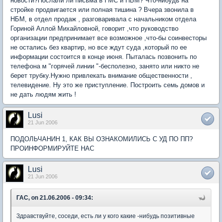
новости?Послали ли письма в ГМС и НБМ? Что-нибудь на
стройке продвигается или полная тишина ? Вчера звонила в
НБМ, в отдел продаж , разговаривала с начальником отдела
Гориной Аллой Михайловной, говорит ,что руководство
организации предпринимает все возможное ,что-бы соинвесторы
не остались без квартир, но все ждут суда ,который по ее
информации состоится в конце июня. Пыталась позвонить по
телефона м "горячей линии "-бесполезно, занято или никто не
берет трубку.Нужно привлекать внимание общественности ,
телевидение. Ну это же приступление. Построить семь домов и
не дать людям жить !
Lusi
21 Jun 2006
ПОДОЛЬЧАНИН 1, КАК ВЫ ОЗНАКОМИЛИСЬ С УД ПО ПП?
ПРОИНФОРМИРУЙТЕ НАС
Lusi
21 Jun 2006
ГАС, on 21.06.2006 - 09:34:
Здравствуйте, соседи, есть ли у кого какие -нибудь позитивные