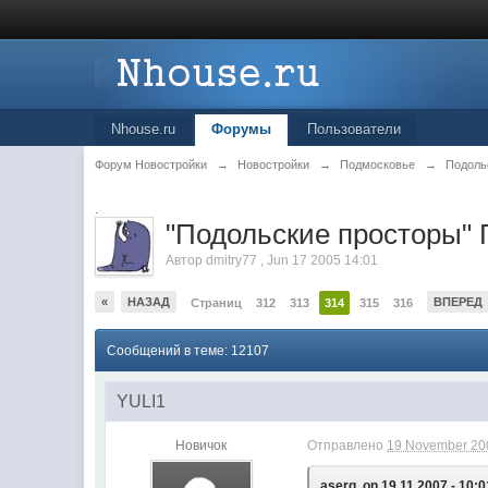
Nhouse.ru
Форумы
Пользователи
Форум Новостройки
→
Новостройки
→
Подмосковье
→
Подоль
.
"Подольские просторы"
Автор
dmitry77
,
Jun 17 2005 14:01
«
НАЗАД
ВПЕРЕД
Страниц
312
313
314
315
316
Сообщений в теме: 12107
YULI1
Новичок
Отправлено
19 November 200
aserg, on 19.11.2007 - 10:0