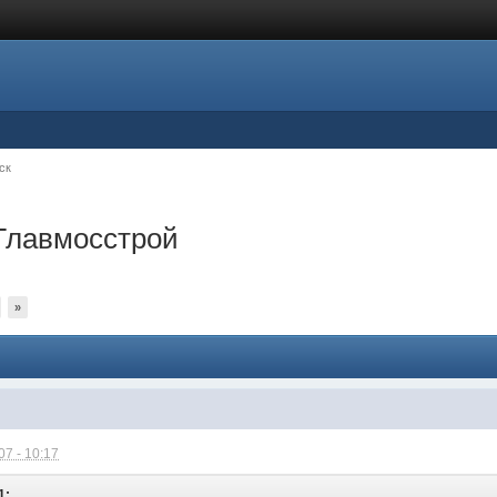
ск
 Главмосстрой
»
7 - 10:17
1: