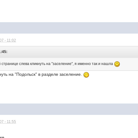
7 - 11:02
1:45:
 странице слева кликнуть на "заселение", я именно так и нашла
нуть на "Подольск" в разделе заселение.
7 - 11:55
ке.