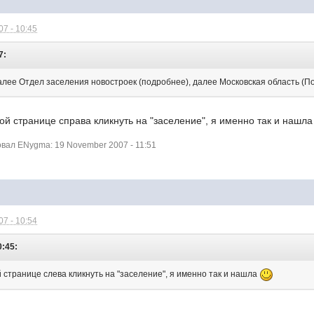
7 - 10:45
7:
алее Отдел заселения новостроек (подробнее), далее Московская область (По
ой странице справа кликнуть на "заселение", я именно так и нашл
ал ENygma: 19 November 2007 - 11:51
7 - 10:54
0:45:
 странице слева кликнуть на "заселение", я именно так и нашла