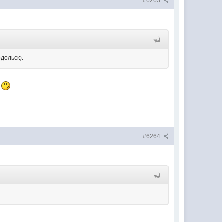
#6263
дольск).
а
#6264