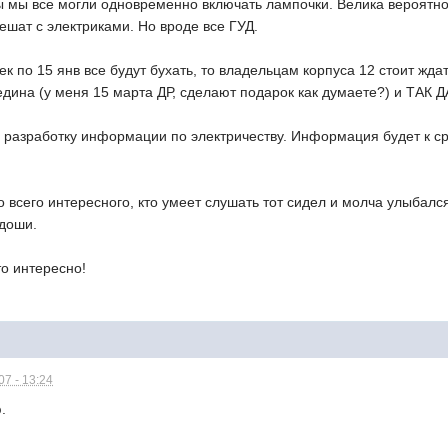
ы мы все могли одновременно включать лампочки. Велика вероятно
решат с электриками. Но вроде все ГУД.
 дек по 15 янв все будут бухать, то владельцам корпуса 12 стоит жд
едина (у меня 15 марта ДР, сделают подарок как думаете?) и ТАК 
 разработку информации по электричеству. Информация будет к ср
 всего интересного, кто умеет слушать тот сидел и молча улыбался
адоши.
то интересно!
7 - 13:24
.