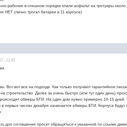
но-рабочие в спешном порядке клали асфальт на тротуары около д
ния НЕТ (лично трогал батареи в 11 корпусе)
7 - 12:45
ия.
вы. Вот вот все на подходе. Как только получают гарантийное пись
 строительство. Далее за очень быстро (или тут один день) прохо
роисходят обмеры БТИ. На один дом нужно примерно 10-15 дней. Т
в первых числах декабря начинается обмеры БТИ. Корпуса будут ме
е
ь доп соглашения просят обращяться к указанной по ссылке даме.