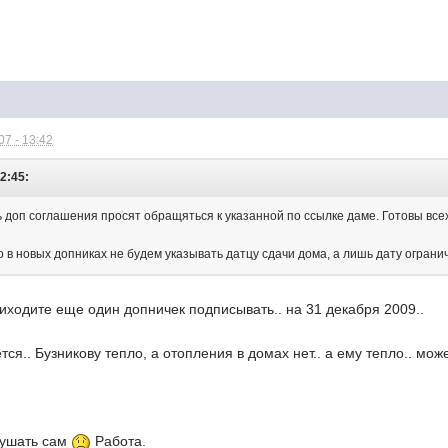
7 - 13:42
12:45:
 доп соглашения просят обращяться к указанной по ссылке даме. Готовы всех
 в новых допниках не будем указывать датцу сдачи дома, а лишь дату огранич
риходите еще один допничек подписывать.. на 31 декабря 2009..
тся.. Бузникову тепло, а отопления в домах нет.. а ему тепло.. мож
лушать сам
Работа.