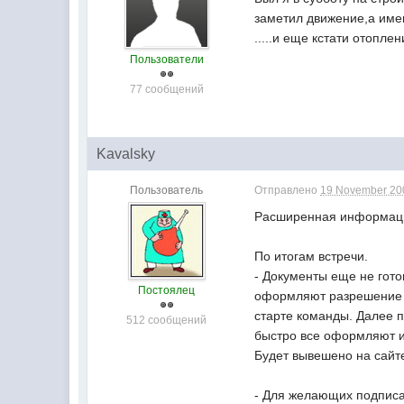
заметил движение,а имен
.....и еще кстати отопле
Пользователи
77 сообщений
Kavalsky
Пользователь
Отправлено
19 November 200
Расширенная информац
По итогам встречи.
- Документы еще не гото
Постоялец
оформляют разрешение на
старте команды. Далее п
512 сообщений
быстро все оформляют и 
Будет вывешено на сайт
- Для желающих подписат