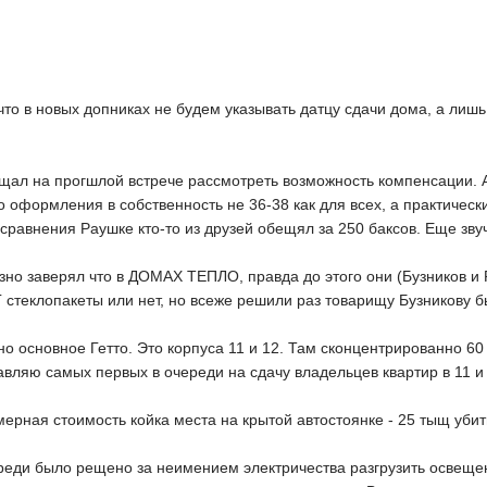
то в новых допниках не будем указывать датцу сдачи дома, а лишь
щал на прогшлой встрече рассмотреть возможность компенсации. А
о оформления в собственность не 36-38 как для всех, а практичес
 сравнения Раушке кто-то из друзей обещял за 250 баксов. Еще зву
зно заверял что в ДОМАХ ТЕПЛО, правда до этого они (Бузников и 
 стеклопакеты или нет, но всеже решили раз товарищу Бузникову бы
но основное Гетто. Это корпуса 11 и 12. Там сконцентрированно 60
авляю самых первых в очереди на сдачу владельцев квартир в 11 и 
ерная стоимость койка места на крытой автостоянке - 25 тыщ убит
ереди было рещено за неимением электричества разгрузить освещен