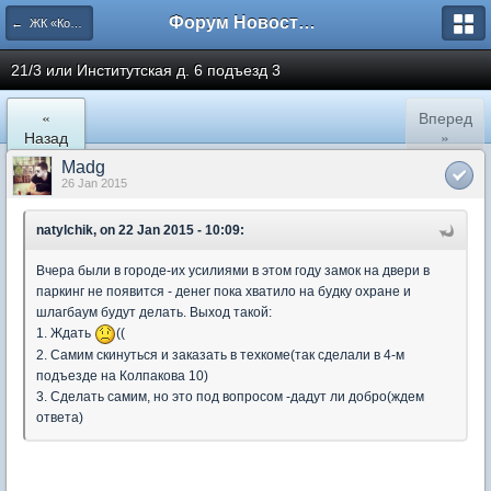
Форум Новостройки
← ЖК «Комфортный КВАРТАЛ»
21/3 или Институтская д. 6 подъезд 3
«
Вперед
Назад
»
Madg
26 Jan 2015
natylchik, on 22 Jan 2015 - 10:09:
Вчера были в городе-их усилиями в этом году замок на двери в
паркинг не появится - денег пока хватило на будку охране и
шлагбаум будут делать. Выход такой:
1. Ждать
((
2. Самим скинуться и заказать в техкоме(так сделали в 4-м
подъезде на Колпакова 10)
3. Сделать самим, но это под вопросом -дадут ли добро(ждем
ответа)