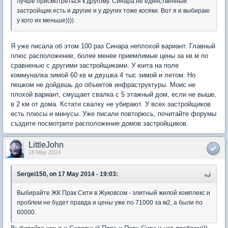
лучше присмотреться к другому. Синара не единственный
застройщик есть и другие и у других тоже косяки. Вот я и выбираю
у кого их меньше))))
Я уже писала об этом 100 раз Синара неплохой вариант. Главный
плюс расположение, более менее приемлимые цены за кв.м по
сравненью с другими застройщиками. У юита на поле
коммуналка зимой 60 кв м двушка 4 тыс зимой и летом. Но
пешком не дойдешь до объектов инфраструктуры. Моис не
плохой вариант, смущает свалка с 5 этажный дом, если не выше,
в 2 км от дома. Кстати свалку не убирают. У всех застройщиков
есть плюсы и минусы. Уже писали повторюсь, почитайте форумы
създите посмотрите расположение домов застройщиков.
LittleJohn
18 May 2014
Sergei150, on 17 May 2014 - 19:03:
Выбирайте ЖК Прак Сити в Жуковсом - элитный жилой комплекс и
проблем не будет правда и цены уже по 71000 за м2, а были по
60000.