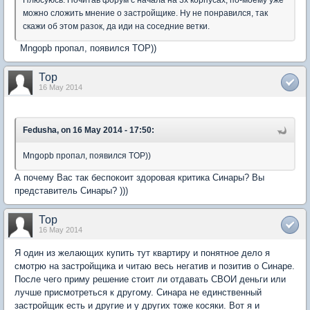
Плюсуюсь. Почитав форум с начала на 3х корпусах, по-моему уже
можно сложить мнение о застройщике. Ну не понравился, так
скажи об этом разок, да иди на соседние ветки.
Mngopb
пропал, появился TOP))
Тор
16 May 2014
Fedusha, on 16 May 2014 - 17:50:
Mngopb пропал, появился TOP))
А почему Вас так беспокоит здоровая критика Синары? Вы
представитель Синары? )))
Тор
16 May 2014
Я один из желающих купить тут квартиру и понятное дело я
смотрю на застройщика и читаю весь негатив и позитив о Синаре.
После чего приму решение стоит ли отдавать СВОИ деньги или
лучше присмотреться к другому. Синара не единственный
застройщик есть и другие и у других тоже косяки. Вот я и