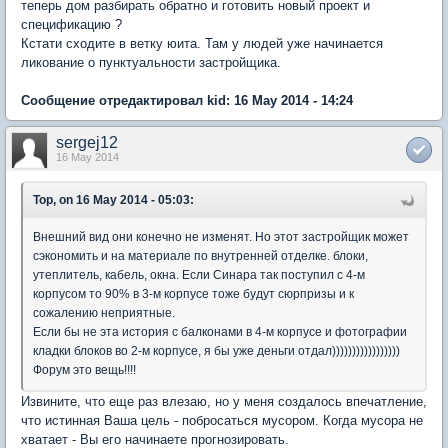
теперь дом разбирать обратно и готовить новый проект и
спецификацию ?
Кстати сходите в ветку юита. Там у людей уже начинается
ликование о пунктуальности застройщика.
Сообщение отредактировал kid: 16 May 2014 - 14:24
sergej12
16 May 2014
Тор, on 16 May 2014 - 05:03:
Внешний вид они конечно не изменят. Но этот застройщик может
сэкономить и на материале по внутренней отделке. блоки,
утеплитель, кабель, окна. Если Синара так поступил с 4-м
корпусом то 90% в 3-м корпусе тоже будут сюрпризы и к
сожалению неприятные.
Если бы не эта история с балконами в 4-м корпусе и фотографии
кладки блоков во 2-м корпусе, я бы уже деньги отдал)))))))))))))))))
Форум это вещь!!!!
Извините, что еще раз влезаю, но у меня создалось впечатление,
что истинная Ваша цель - побросаться мусором. Когда мусора не
хватает - Вы его начинаете прогнозировать.