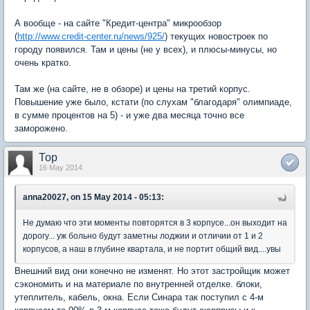
А вообще - на сайте "Кредит-центра" микрообзор
(
http://www.credit-center.ru/news/925/
) текущих новостроек по
городу появился. Там и цены (не у всех), и плюсы-минусы, но
очень кратко.
Там же (на сайте, не в обзоре) и цены на третий корпус.
Повышение уже было, кстати (по слухам "благодаря" олимпиаде,
в сумме процентов на 5) - и уже два месяца точно все
заморожено.
Тор
16 May 2014
anna20027, on 15 May 2014 - 05:13:
Не думаю что эти моменты повторятся в 3 корпусе...он выходит на
дорогу... уж больно будут заметны лоджии и отличии от 1 и 2
корпусов, а наш в глубине квартала, и не портит общий вид....увы
Внешний вид они конечно не изменят. Но этот застройщик может
сэкономить и на материале по внутренней отделке. блоки,
утеплитель, кабель, окна. Если Синара так поступил с 4-м