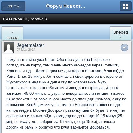
Форум Новостройки
← ЖК "Северный Парк"
Северное ш., корпус 3.
«
Вперед
Назад
»
Jegermaister
07 May 2014
Езжу на машине уже 6 лет. Обратно лучше по Егорьевке,
поглядите на карту, там очень много объездов через Родники,
Хрипань и т.д... Даже в дачные дни дорога от мкада(Рязанка) до
Рамы 1 час 15 минут. Хотя сейчас с новой дорогой в стороне от
Жуковского в недачные дни езжу по новорязанке. Чуть
потолкаться тока в октябрьском и иногда в островцах, дорога
занимает 45-60 минут. С утра по новорязанке лично мне тяжелее
из-за толкотни от раменского моста до площади громова, езжу по
егорьевке. Вообщем минус в том что Новорязанка пока не едет
на подъезде к Москве(Достроят развязку мей би будет легче), по
сравнению с Каширкой(от домодедово до мкада 10-15 минут(25
км), по мкаду до люберец за 15 минут, еще 15 км), а плюсы
дороги из рамы и обратно что куча вариантов добраться.