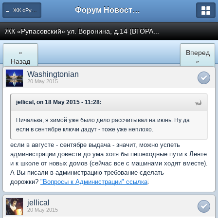
Форум Новостройки
← ЖК «Рупасовский»
ЖК «Рупасовский» ул. Воронина, д.14 (ВТОРА...
«
Вперед
Назад
»
Washingtonian
20 May 2015
jellical, on 18 May 2015 - 11:28:
Пичалька, я зимой уже было дело рассчитывал на июнь. Ну да
если в сентябре ключи дадут - тоже уже неплохо.
если в августе - сентябре выдача - значит, можно успеть
администрации довести до ума хотя бы пешеходные пути к Ленте
и к школе от новых домов (сейчас все с машинами ходят вместе).
А Вы писали в администрацию требование сделать
дорожки?
"Вопросы к Администрации" ссылка
.
jellical
20 May 2015