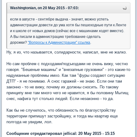
Washingtonian, on 20 May 2015 - 07:03:
если в августе - сентябре выдача - значит, можно успеть
администрации довести до ума хотя бы пешеходные пути к Ленте
и к школе от новых домов (сейчас все с машинами ходят вместе).
А Вы писали в администрацию требование сделать
дорожки?
"Вопросы к Администрации" ссылка
.
Ну, я из, что называется, солидарности, написал, мне не жалко.
Но сам проблем с подходами/подъездами не очень вижу, честно
говоря. "Бешеные машины" и "внезапные грузовики" - это какие-то
надуманные проблемы имхо. Как там "фуры создают ситуацию
ДТП" - я не понимаю. А снос гаражей - не знаю. Если они там
законно - то не вижу, почему их должны сносить. По такому
принципу мне там много чего не нравится, я бы половину Мытищ
снес, нафига тут столько людей. Если незаконно - то да.
Как бы не случилось, что обязанность по благоустройству
территории припишут застройщику, и тогда мы квартир еще
полгода не увидим, лол.
Сообщение отредактировал jellical: 20 May 2015 - 15:15