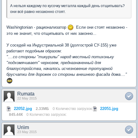
А нельзя каждому по кусочку металла каждый день отщипывать?
они всё равно незаконно стоят.
Washingtonian - рационализатор
Если они стоят незаконно -
это не значит, что отщипывать от них законно...
У соседей на Индустриальной 38 (долгострой СУ-155) уже
работают подобным образом:
"....со стороны "тикурилы" народ местный потихоньку
"подхомячивает" чернозем, предназначенный для
благоустройства, началось исчезновение тротуарной
брусчатки для дорожек со стороны внешнего фасада дома...."
Rumata
22 May 2015
22052.jpg
22051.jpg
2.33МБ
0 Количество загрузок:
845.44К
0 Количество загрузок:
Uriim
23 May 2015