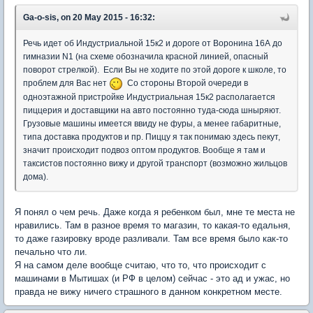
Ga-o-sis, on 20 May 2015 - 16:32:
Речь идет об Индустриальной 15к2 и дороге от Воронина 16А до
гимназии N1 (на схеме обозначила красной линией, опасный
поворот стрелкой). Если Вы не ходите по этой дороге к школе, то
проблем для Вас нет
Со стороны Второй очереди в
одноэтажной пристройке Индустриальная 15к2 располагается
пиццерия и доставщики на авто постоянно туда-сюда шныряют.
Грузовые машины имеется ввиду не фуры, а менее габаритные,
типа доставка продуктов и пр. Пиццу я так понимаю здесь пекут,
значит происходит подвоз оптом продуктов. Вообще я там и
таксистов постоянно вижу и другой транспорт (возможно жильцов
дома).
Я понял о чем речь. Даже когда я ребенком был, мне те места не
нравились. Там в разное время то магазин, то какая-то едальня,
то даже газировку вроде разливали. Там все время было как-то
печально что ли.
Я на самом деле вообще считаю, что то, что происходит с
машинами в Мытишах (и РФ в целом) сейчас - это ад и ужас, но
правда не вижу ничего страшного в данном конкретном месте.