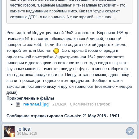
честно говоря. "Бешеные машины" и "внезапные грузовики" - это
какие-то надуманные проблемы имхо. Как там "фуры создают
ситуацию ДТП" - я не понимаю. А снос гаражей - не знаю. ....
Речь идет об Индустриальной 15к2 и дороге от Воронина 16А до
гимназии N1 (на схеме обозначила красной линией, опасный
поворот стрелкой). Если Вы не ходите по этой дороге к школе,
то проблем для Вас нет
Со стороны Второй очереди в
одноэтажной пристройке Индустриальная 15к2 располагается
пиццерия и доставщики на авто постоянно туда-сюда шныряют.
Грузовые машины - имеется ввиду не фуры, а менее габаритные,
типа доставка продуктов и пр. Пиццу, я так понимаю, здесь пекут,
значит происходит подвоз оптом продуктов. Вообще, я там и
таксистов постоянно вижу и другой транспорт (возможно жильцов
дома).
Прикрепленные файлы
генплан1.jpg
214.61К
0 Количество загрузок:
Сообщение отредактировал Ga-o-sis: 21 May 2015 - 19:01
jellical
20 May 2015