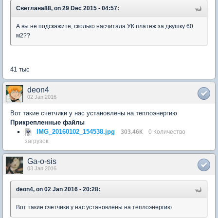
Светлана88, on 29 Dec 2015 - 04:57:
А вы не подскажите, сколько насчитала УК платеж за двушку 60
м2??
41 тыс
deon4
02 Jan 2016
Вот такие счетчики у нас установлены на теплоэнергию
Прикрепленные файлы
IMG_20160102_154538.jpg
303.46К
0 Количество
загрузок:
Ga-o-sis
03 Jan 2016
deon4, on 02 Jan 2016 - 20:28:
Вот такие счетчики у нас установлены на теплоэнергию