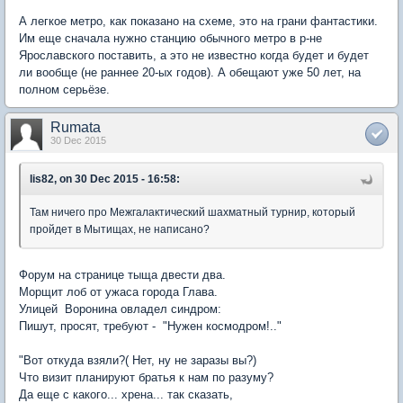
А легкое метро, как показано на схеме, это на грани фантастики.
Им еще сначала нужно станцию обычного метро в р-не
Ярославского поставить, а это не известно когда будет и будет
ли вообще (не раннее 20-ых годов). А обещают уже 50 лет, на
полном серьёзе.
Rumata
30 Dec 2015
lis82, on 30 Dec 2015 - 16:58:
Там ничего про Межгалактический шахматный турнир, который
пройдет в Мытищах, не написано?
Форум на странице тыща двести два.
Морщит лоб от ужаса города Глава.
Улицей Воронина овладел синдром:
Пишут, просят, требуют - "Нужен космодром!.."
"Вот откуда взяли?( Нет, ну не заразы вы?)
Что визит планируют братья к нам по разуму?
Да еще с какого... хрена... так сказать,