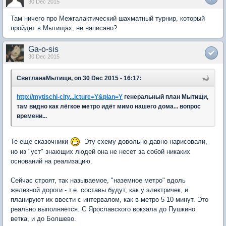
30 Dec 2015
Там ничего про Межгалактический шахматный турнир, который
пройдет в Мытищах, не написано?
Ga-o-sis
30 Dec 2015
СветланаМытищи, on 30 Dec 2015 - 16:17:
http://mytischi-city...icture=Y&plan=Y
генеральный план Мытищи,
там видно как лёгкое метро идёт мимо нашего дома... вопрос
времени...
Те еще сказочники
Эту схему довольно давно нарисовали,
но из "уст" знающих людей она не несет за собой никаких
оснований на реализацию.
Сейчас строят, так называемое, "наземное метро" вдоль
железной дороги - т.е. составы будут, как у электричек, и
планируют их ввести с интервалом, как в метро 5-10 минут. Это
реально выполняется. С Ярославского вокзала до Пушкино
ветка, и до Болшево.