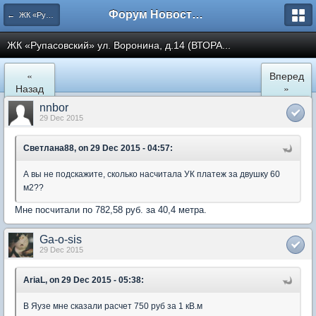
Форум Новостройки
← ЖК «Рупасовский»
ЖК «Рупасовский» ул. Воронина, д.14 (ВТОРА...
«
Вперед
Назад
»
nnbor
29 Dec 2015
Светлана88, on 29 Dec 2015 - 04:57:
А вы не подскажите, сколько насчитала УК платеж за двушку 60
м2??
Мне посчитали по 782,58 руб. за 40,4 метра.
Ga-o-sis
29 Dec 2015
AriaL, on 29 Dec 2015 - 05:38:
В Яузе мне сказали расчет 750 руб за 1 кВ.м