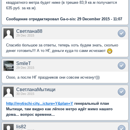
квадратного метра будет ниже (в трешке 83,9 кв.м получается
635 руб. за кв.м).
Сообщение отредактировал Ga-o-sis: 29 December 2015 - 11:07
Светлана88
29 Dec 2015
Спасибо большое за ответы, теперь хоть будем знать, сколько
денег готовить!!! А то НГ, деньги куда-то сами исчезают
SmileT
29 Dec 2015
Оооо, а после НГ праздников они совсем исчезнут)))
СветланаМытищи
30 Dec 2015
http://mytischi-city...icture=Y&plan=Y
генеральный план
Мытищи, там видно как лёгкое метро идёт мимо нашего
дома... вопрос времени...
lis82