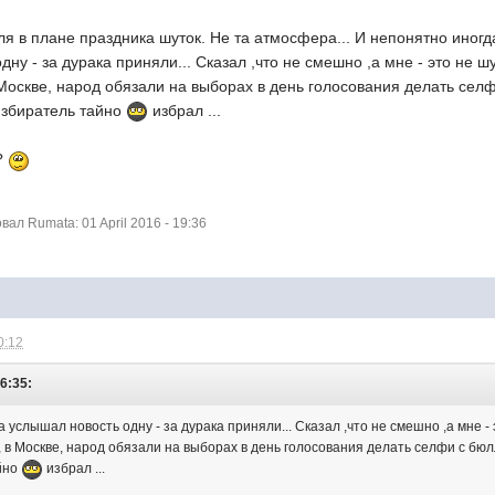
ля в плане праздника шуток. Не та атмосфера... И непонятно иног
дну - за дурака приняли... Сказал ,что не смешно ,а мне - это не ш
Москве, народ обязали на выборах в день голосования делать сел
избиратель тайно
избрал ...
?
л Rumata: 01 April 2016 - 19:36
0:12
6:35:
 услышал новость одну - за дурака приняли... Сказал ,что не смешно ,а мне - 
, в Москве, народ обязали на выборах в день голосования делать селфи с б
айно
избрал ...