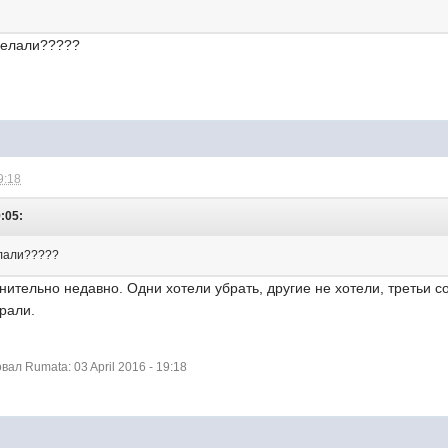
делали?????
9:18
9:05:
елали?????
внительно недавно. Одни хотели убрать, другие не хотели, третьи с
брали.
л Rumata: 03 April 2016 - 19:18