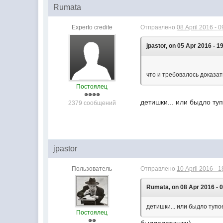
Rumata
Experto credite
Отправлено
08 April 2016 - 0
jpastor, on 05 Apr 2016 - 1
что и требовалось доказать
Постоялец
детишки... или быдло ту
2379 сообщений
jpastor
Пользователь
Отправлено
10 April 2016 - 1
Rumata, on 08 Apr 2016 - 0
детишки... или быдло туп
Постоялец