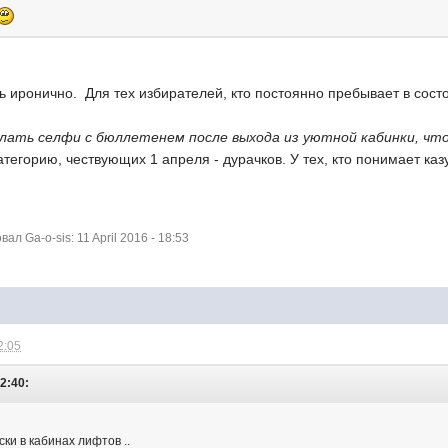
ь иронично. Для тех избирателей, кто постоянно пребывает в состо
елать селфи с бюллетенем после выхода из уютной кабинки, чт
атегорию, чествующих 1 апреля - дурачков. У тех, кто понимает каз
л Ga-o-sis: 11 April 2016 - 18:53
2:05
2:40:
ски в кабинах лифтов ..