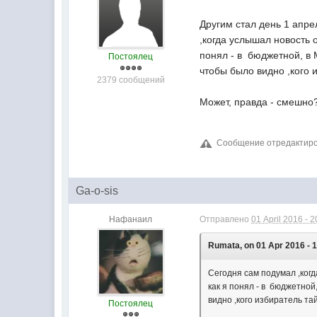
Другим стал день 1 апре
,когда услышал новость о
понял - в бюджетной, в 
Постоялец
чтобы было видно ,кого 
2379 сообщений
Может, правда - смешно
Сообщение отредактирова
Ga-o-sis
Нафанаил
Отправлено
01 April 2016 - 2
Rumata, on 01 Apr 2016 - 1
Сегодня сам подумал ,когда
как я понял - в бюджетной
видно ,кого избиратель т
Постоялец