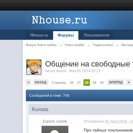
Nhouse.ru
Форумы
Пользователи
Форум Новостройки
→
Новостройки
→
Подмосковье
→
Мытищ
.
Общение на свободные
Автор
deon4
,
May 05 2014 20:23
«
НАЗАД
ВПЕРЕД
»
Страниц
26
27
28
29
30
Сообщений в теме: 749
Rumata
Experto credite
Отправлено
01 April 2016 - 1
Про тайных поклонников.