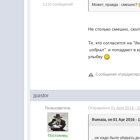
1210 сообщений
Может, правда - смешно?
Не столько смешно, скол
Те, кто согласится на
"д
избрал"
и попадают в к
улыбку
Сообщение отредактирова
jpastor
Пользователь
Отправлено
01 April 2016 - 2
Rumata, on 01 Apr 2016 - 1
Постоялец
...не надо было убирать до