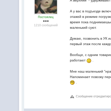
А верхний - удерживают 
А у вас в подъезде вклю
этажей в режиме погрузк
Постоялец
время пока поднимаеш
1210 сообщений
маленький суют.
Думаю, позвонить в УК и
первый этаж после кажд
Вообще, с одним товарищ
работают
.
Мне наш маленький "нрав
Напоминает повозку пере
.
Сообщение отредактирова