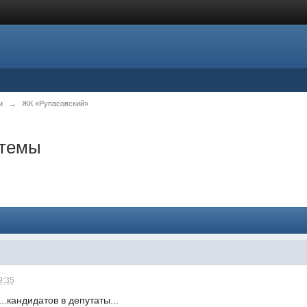
и
→
ЖК «Рупасовский»
 темы
9:35
..кандидатов в депутаты...