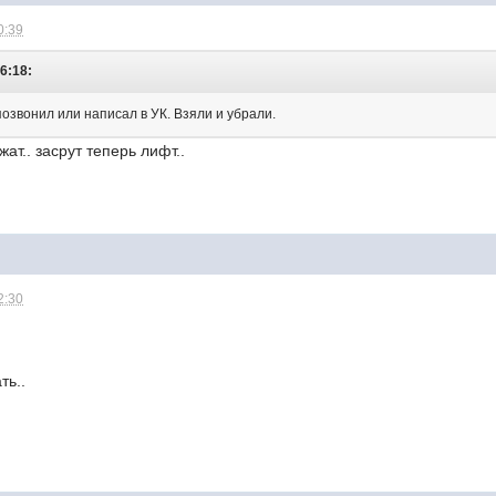
0:39
6:18:
 позвонил или написал в УК. Взяли и убрали.
ат.. засрут теперь лифт..
2:30
ть..