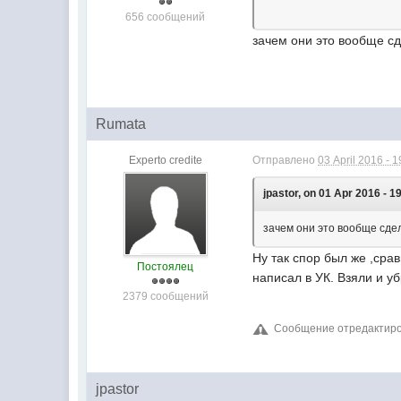
656 сообщений
зачем они это вообще с
Rumata
Experto credite
Отправлено
03 April 2016 - 1
jpastor, on 01 Apr 2016 - 1
зачем они это вообще сд
Ну так спор был же ,сра
Постоялец
написал в УК. Взяли и у
2379 сообщений
Сообщение отредактирова
jpastor