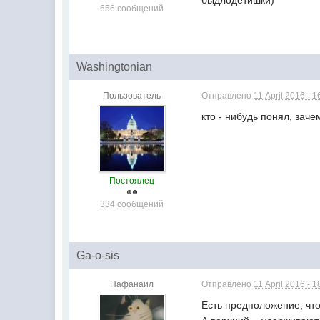
быдлодетишки)
656 сообщений
Washingtonian
Пользователь
Отправлено
11 April 2016 - 1
кто - нибудь понял, зач
Постоялец
334 сообщений
Ga-o-sis
Нафанаил
Отправлено
11 April 2016 - 1
Есть предположение, что