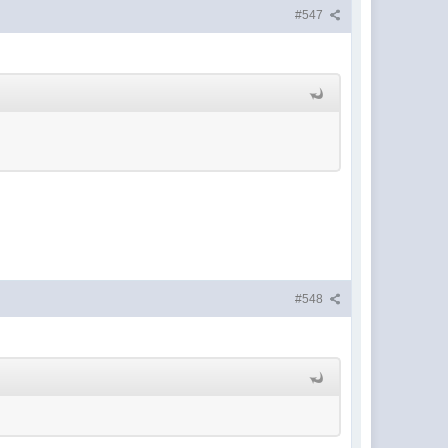
#547
#548