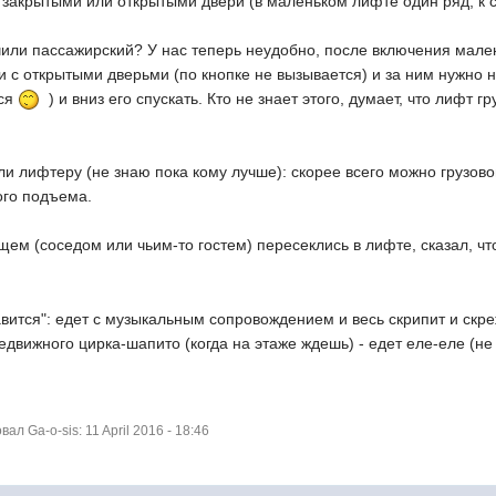
закрытыми или открытыми двери (в маленьком лифте один ряд, к с
чили пассажирский? У нас теперь неудобно, после включения мале
и с открытыми дверьми (по кнопке не вызывается) и за ним нужно на
ься
) и вниз его спускать. Кто не знает этого, думает, что лифт 
ли лифтеру (не знаю пока кому лучше): скорее всего можно грузово
ого подъема.
ем (соседом или чьим-то гостем) пересеклись в лифте, сказал, что
ится": едет с музыкальным сопровождением и весь скрипит и скреже
движного цирка-шапито (когда на этаже ждешь) - едет еле-еле (не
л Ga-o-sis: 11 April 2016 - 18:46