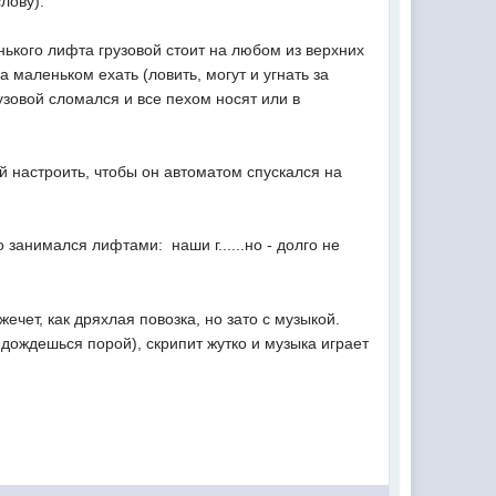
лову).
нького лифта грузовой стоит на любом из верхних
 маленьком ехать (ловить, могут и угнать за
грузовой сломался и все пехом носят или в
й настроить, чтобы он автоматом спускался на
 занимался лифтами: наши г......но - долго не
чет, как дряхлая повозка, но зато с музыкой.
 дождешься порой), скрипит жутко и музыка играет