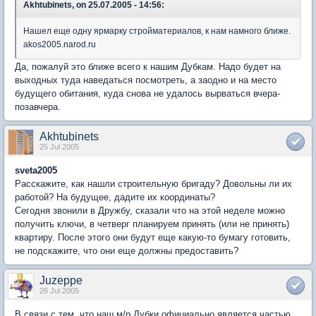
Akhtubinets, on 25.07.2005 - 14:56:
Нашел еще одну ярмарку стройматериалов, к нам намного ближе.
akos2005.narod.ru
Да, пожалуй это ближе всего к нашим Дубкам. Надо будет на
выходных туда наведаться посмотреть, а заодно и на место
будущего обитания, куда снова не удалось вырваться вчера-
позавчера.
Akhtubinets
25 Jul 2005
sveta2005
Расскажите, как нашли строительную бригаду? Довольны ли их
работой? На будущее, дадите их координаты?
Сегодня звонили в Дружбу, сказали что на этой неделе можно
получить ключи, в четверг планируем принять (или не принять)
квартиру. После этого они будут еще какую-то бумагу готовить,
не подскажите, что они еще должны предоставить?
Juzeppe
26 Jul 2005
В связи с тем, что наш м/р Дубки официально является частью