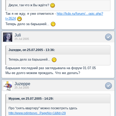
Джузи, так что ж Вы ждёте?
Так я не жду, я уже отметился -
http://kdo.ru/forum/...opic.php?
t=3524
Теперь дело за барышней...
Juli
25 Jul 2005
Juzeppe, on 25.07.2005 - 13:36:
Теперь дело за барышней...
Барышня последний раз заглядывала на форум 01.07.05
Мы ее долго можем прождать. Что же делать?
Juzeppe
25 Jul 2005
Мурзик, on 25.07.2005 - 14:29:
Про "снять квартиру" можно посмотреть здесь
http://www.odintsovo...PageNo=1&fid=29