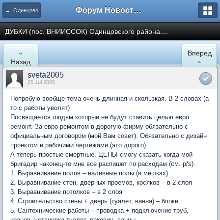
Форум Новостройки
← Одинцово
ДУБКИ (пос. ВНИИССОК) Одинцовского района....
«
Вперед
Назад
»
sveta2005
25 Jul 2005
Попробую вообще тема очень длинная и скользкая. В 2 словах (а
то с работы уволят)
Посвящается людям которые не будут ставить целью евро
ремонт. За евро ремонтом в дорогую фирму обязательно с
официальным договором (мой Вам совет). Обязательно с дизайн
проектом и рабочими чертежами (это дорого).
А теперь простые смертные. ЦЕНЫ смогу сказать когда мой
бригадир наконец-то мне все распишет по расходам (см. p/s).
1. Выравнивание полов – наливные полы (в мешках)
2. Выравнивание стен, дверных проемов, косяков – в 2 слоя
3. Выравнивание потолков – в 2 слоя
4. Строительство стены + дверь (туалет, ванна) – блоки
5. Сантехнические работы – проводка + подключение труб,
кранов, установка туалет, раковин, ванны,