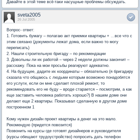
Давайте в этой теме всё-таки насущные проблемы обсуждать.
sveta2005
26 Jul 2005
Вопрос- ответ:
1. Готовить бумагу – полагаю акт приемки квартиры + …все что с
этим связано (документы лежат дома, если важно то могу
переписать)
2. Нашли строительную бригаду – по рекомендации
3. Довольны ли их работой – через 2 недели должны закончит –
расскажу. Пока на мои просьбы реагируют адекватно.
4. На будущее, дадите их координаты – обязательно (я бригадиру
сказала что общаюсь с людьми которым возможно понадобятся
его услуги, если он мне сделает плохой ремонт, то
рекомендовать его не буду – вроде старается – посмотрим, а как
еще заставить человека работать хорошо?) В нашем доме они
делают еще 2 квартиры. Показывал сделанную в другом доме
построенном 1
Кому нужен дизайн проект квартиры а денег на это мало.
Рекомендую (придется повозится)
Позвонить на курсы где готовят дизайнеров и руководителя
(курсы обещают трудоустройство) попросить дать телефон