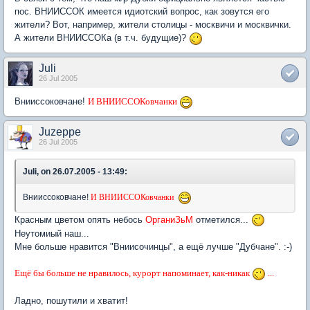
пос. ВНИИССОК имеется идиотский вопрос, как зовутся его
жители? Вот, например, жители столицы - москвичи и москвички.
А жители ВНИИССОКа (в т.ч. будущие)?
Juli
26 Jul 2005
Внииссоковчане!
И ВНИИССОКовчанки
Juzeppe
26 Jul 2005
Juli, on 26.07.2005 - 13:49:
Внииссоковчане!
И ВНИИССОКовчанки
Красным цветом опять небось
ОрганиЗьМ
отметился...
Неутомиый наш...
Мне больше нравится "Вниисочинцы", а ещё лучше "Дубчане". :-)
Ещё бы больше не нравилось, курорт напоминает, как-никак
...
Ладно, пошутили и хватит!