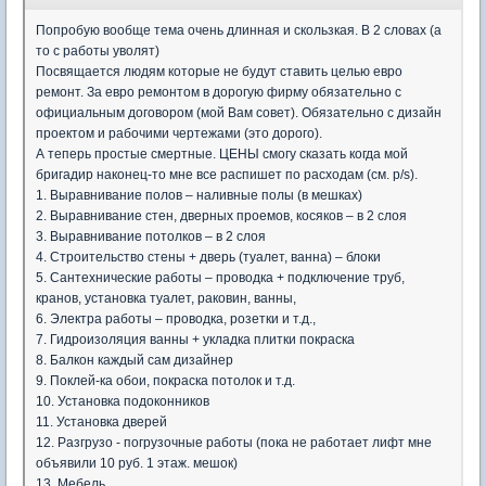
Попробую вообще тема очень длинная и скользкая. В 2 словах (а
то с работы уволят)
Посвящается людям которые не будут ставить целью евро
ремонт. За евро ремонтом в дорогую фирму обязательно с
официальным договором (мой Вам совет). Обязательно с дизайн
проектом и рабочими чертежами (это дорого).
А теперь простые смертные. ЦЕНЫ смогу сказать когда мой
бригадир наконец-то мне все распишет по расходам (см. p/s).
1. Выравнивание полов – наливные полы (в мешках)
2. Выравнивание стен, дверных проемов, косяков – в 2 слоя
3. Выравнивание потолков – в 2 слоя
4. Строительство стены + дверь (туалет, ванна) – блоки
5. Сантехнические работы – проводка + подключение труб,
кранов, установка туалет, раковин, ванны,
6. Электра работы – проводка, розетки и т.д.,
7. Гидроизоляция ванны + укладка плитки покраска
8. Балкон каждый сам дизайнер
9. Поклей-ка обои, покраска потолок и т.д.
10. Установка подоконников
11. Установка дверей
12. Разгрузо - погрузочные работы (пока не работает лифт мне
объявили 10 руб. 1 этаж. мешок)
13. Мебель