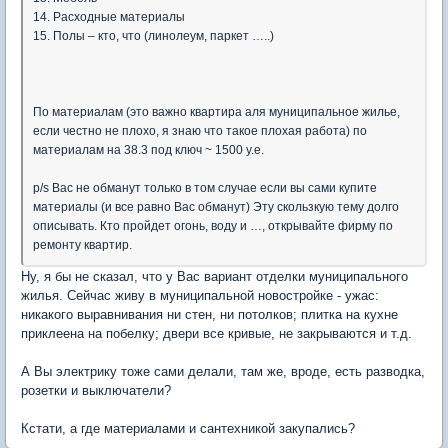
14. Расходные материалы
15. Полы – кто, что (линолеум, паркет …..)
По материалам (это важно квартира аля муниципальное жилье,
если честно не плохо, я знаю что такое плохая работа) по
материалам на 38.3 под ключ ~ 1500 у.е.
p/s Вас не обманут только в том случае если вы сами купите
материалы (и все равно Вас обманут) Эту скользкую тему долго
описывать. Кто пройдет огонь, воду и …, открывайте фирму по
ремонту квартир.
Ну, я бы не сказал, что у Вас вариант отделки муниципального
жилья. Сейчас живу в муниципальной новостройке - ужас:
никакого выравнивания ни стен, ни потолков; плитка на кухне
приклеена на побелку; двери все кривые, не закрываются и т.д.
А Вы электрику тоже сами делали, там же, вроде, есть разводка,
розетки и выключатели?
Кстати, а где материалами и сантехникой закупались?