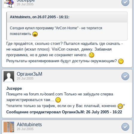
26 Jul 2005
Akhtubinets, on 26.07.2005 - 16:11:
Сегодня купил программу "ArCon Home" - не терпится
покеативить
Где продаётся, сколько стоит? Пытался надыбать где скачать -
не нашёл (искал плохо). VisiCon скачал, демку. Забавная
программка, но в демо не сохраняет ничего.
Результаты креативирования будут доступны окружающим?
ОрганиЗьМ
26 Jul 2005
Juzeppe
Поищите на forum.ru-board.com Только не забудьте сперва
зарегистрироваться там...
*платите только за трафик, если он у Вас платный, конечно
*
Сообщение отредактировал ОрганиЗьМ: 26 July 2005 - 16:22
Akhtubinets
26 Jul 2005