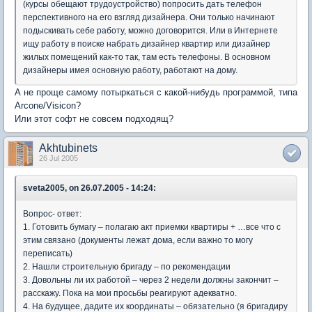
(курсы обещают трудоустройство) попросить дать телефон
перспективного на его взгляд дизайнера. Они только начинают
подыскивать себе работу, можно договорится. Или в Интернете
ищу работу в поиске набрать дизайнер квартир или дизайнер
жилых помещений как-то так, там есть телефоны. В основном
дизайнеры имея основную работу, работают на дому.
А не проще самому потыркаться с какой-нибудь программой, типа
Arcone/Visicon?
Или этот софт не совсем подходящ?
Akhtubinets
26 Jul 2005
sveta2005, on 26.07.2005 - 14:24:
Вопрос- ответ:
1. Готовить бумагу – полагаю акт приемки квартиры + …все что с
этим связано (документы лежат дома, если важно то могу
переписать)
2. Нашли строительную бригаду – по рекомендации
3. Довольны ли их работой – через 2 недели должны закончит –
расскажу. Пока на мои просьбы реагируют адекватно.
4. На будущее, дадите их координаты – обязательно (я бригадиру