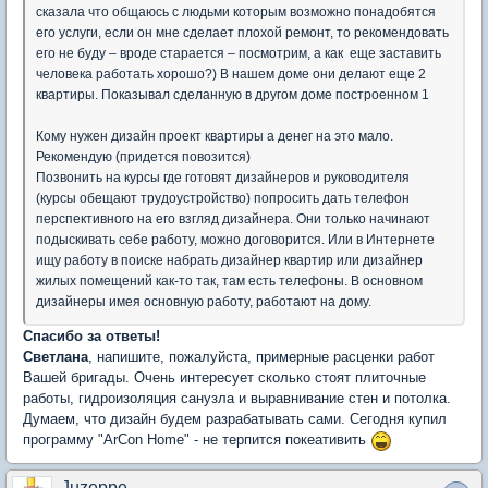
сказала что общаюсь с людьми которым возможно понадобятся
его услуги, если он мне сделает плохой ремонт, то рекомендовать
его не буду – вроде старается – посмотрим, а как еще заставить
человека работать хорошо?) В нашем доме они делают еще 2
квартиры. Показывал сделанную в другом доме построенном 1
Кому нужен дизайн проект квартиры а денег на это мало.
Рекомендую (придется повозится)
Позвонить на курсы где готовят дизайнеров и руководителя
(курсы обещают трудоустройство) попросить дать телефон
перспективного на его взгляд дизайнера. Они только начинают
подыскивать себе работу, можно договорится. Или в Интернете
ищу работу в поиске набрать дизайнер квартир или дизайнер
жилых помещений как-то так, там есть телефоны. В основном
дизайнеры имея основную работу, работают на дому.
Спасибо за ответы!
Светлана
, напишите, пожалуйста, примерные расценки работ
Вашей бригады. Очень интересует сколько стоят плиточные
работы, гидроизоляция санузла и выравнивание стен и потолка.
Думаем, что дизайн будем разрабатывать сами. Сегодня купил
программу "ArCon Home" - не терпится покеативить
Juzeppe