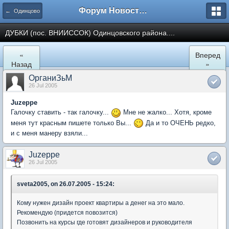
Форум Новостройки
← Одинцово
ДУБКИ (пос. ВНИИССОК) Одинцовского района....
«
Вперед
Назад
»
ОрганиЗьМ
26 Jul 2005
Juzeppe
Галочку ставить - так галочку...
Мне не жалко... Хотя, кроме
меня тут красным пишете только Вы...
Да и то ОЧЕНЬ редко,
и с меня манеру взяли...
Juzeppe
26 Jul 2005
sveta2005, on 26.07.2005 - 15:24:
Кому нужен дизайн проект квартиры а денег на это мало.
Рекомендую (придется повозится)
Позвонить на курсы где готовят дизайнеров и руководителя