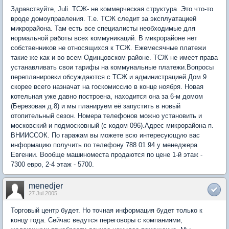
Здравствуйте, Juli. ТСЖ- не коммерческая структура. Это что-то
вроде домоуправления. Т.е. ТСЖ следит за эксплуатацией
микрорайона. Там есть все специалисты необходимые для
нормальной работы всех коммуникаций. В микрорайоне нет
собственников не относящихся к ТСЖ. Ежемесячные платежи
такие же как и во всем Одинцовском районе. ТСЖ не имеет права
устанавливать свои тарифы на коммунальные платежи.Вопросы
перепланировки обсуждаются с ТСЖ и администрацией.Дом 9
скорее всего назначат на госкомиссию в конце ноября. Новая
котельная уже давно построена, находится она за 6-м домом
(Березовая д.8) и мы планируем её запустить в новый
отопительный сезон. Номера телефонов можно установить и
московский и подмосковный (с кодом 096).Адрес микрорайона п.
ВНИИССОК. По гаражам вы можете всю интересующую вас
информацию получить по телефону 788 01 94 у менеджера
Евгении. Вообще машиноместа продаются по цене 1-й этаж -
7300 евро, 2-4 этаж - 5700.
menedjer
27 Jul 2005
Торговый центр будет. Но точная информация будет только к
концу года. Сейчас ведутся переговоры с компаниями,