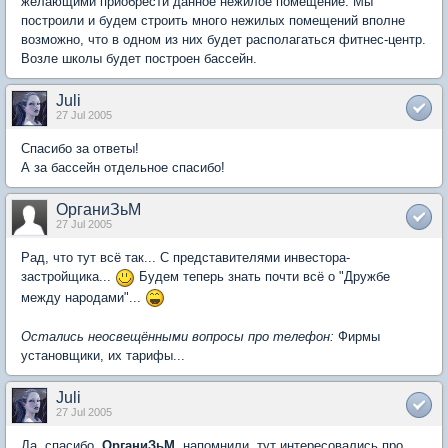
желающими приобрести данное нежилое помещение. Мы
построили и будем строить много нежилых помещений вполне
возможно, что в одном из них будет располагаться фитнес-центр.
Возле школы будет построен бассейн.
Juli
27 Jul 2005
Спасибо за ответы!
А за бассейн отдельное спасибо!
ОрганиЗьМ
27 Jul 2005
Рад, что тут всё так... С представителями инвестора-
застройщика...
Будем теперь знать почти всё о "Дружбе
между народами"...
Остались неосвещёнными вопросы про телефон:
Фирмы
установщики, их тарифы...
Juli
27 Jul 2005
Да, спасибо,
ОрганиЗьМ
, напомнили, тут интересовались про