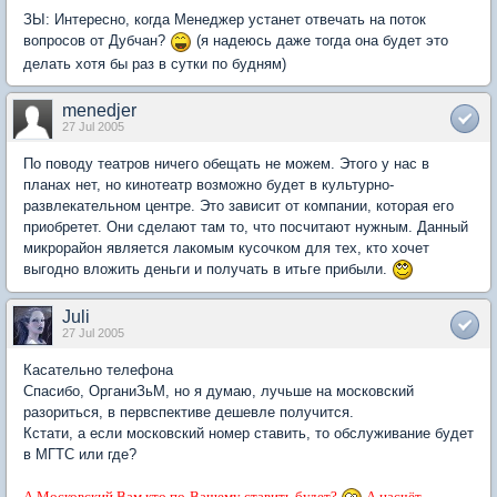
ЗЫ: Интересно, когда Менеджер устанет отвечать на поток
вопросов от Дубчан?
(я надеюсь даже тогда она будет это
делать хотя бы раз в сутки по будням)
menedjer
27 Jul 2005
По поводу театров ничего обещать не можем. Этого у нас в
планах нет, но кинотеатр возможно будет в культурно-
развлекательном центре. Это зависит от компании, которая его
приобретет. Они сделают там то, что посчитают нужным. Данный
микрорайон является лакомым кусочком для тех, кто хочет
выгодно вложить деньги и получать в итьге прибыли.
Juli
27 Jul 2005
Касательно телефона
Спасибо, ОрганиЗьМ, но я думаю, лучьше на московский
разориться, в первспективе дешевле получится.
Кстати, а если московский номер ставить, то обслуживание будет
в МГТС или где?
А Московский Вам кто по-Вашему ставить будет?
А насчёт