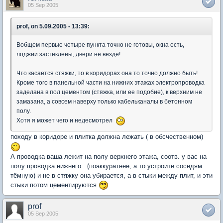
05 Sep 2005
prof, on 5.09.2005 - 13:39:
Вобщем первые четыре пункта точно не готовы, окна есть,
лоджии застеклены, двери не везде!
Что касается стяжки, то в коридорах она то точно должно быть!
Кроме того в панельной части на нижних этажах электропроводка
заделана в пол цементом (стяжка, или ее подобие), к верхним не
замазана, а совсем наверху только кабельканалы в бетонном
полу.
Хотя я может чего и недесмотрел
походу в коридоре и плитка должна лежать ( в обсчественном)
А проводка ваша лежит на полу верхнего этажа, соотв. у вас на
полу проводка нижнего...(поаккуратнее, а то устроите соседям
тёмную) и не в стяжку она убирается, а в стыки между плит, и эти
стыки потом цементируются
prof
05 Sep 2005