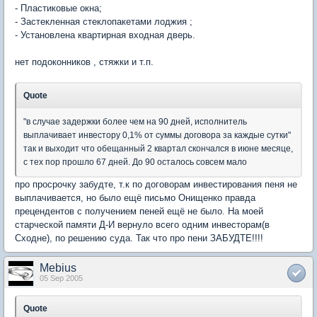
- Пластиковые окна;
- Застекленная стеклопакетами лоджия ;
- Установлена квартирная входная дверь.
нет подоконников , стяжки и т.п.
Quote
"в случае задержки более чем на 90 дней, исполнитель
выплачивает инвестору 0,1% от суммы договора за каждые сутки"
так и выходит что обещанный 2 квартал скончался в июне месяце,
с тех пор прошло 67 дней. До 90 осталось совсем мало
про просрочку забудте, т.к по договорам инвестирования пеня не
выплачивается, но было ещё письмо Онищенко правда
прецендентов с получением пеней ещё не было. На моей
старческой памяти Д-И вернуло всего одним инвесторам(в
Сходне), по решению суда. Так что про пени ЗАБУДТЕ!!!!
Mebius
05 Sep 2005
Quote