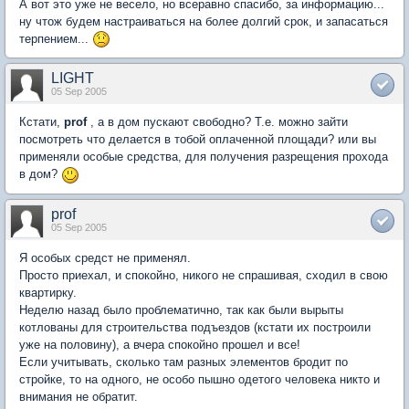
А вот это уже не весело, но всеравно спасибо, за информацию...
ну чтож будем настраиваться на более долгий срок, и запасаться
терпением...
LIGHT
05 Sep 2005
Кстати,
prof
, а в дом пускают свободно? Т.е. можно зайти
посмотреть что делается в тобой оплаченной площади? или вы
применяли особые средства, для получения разрещения прохода
в дом?
prof
05 Sep 2005
Я особых средст не применял.
Просто приехал, и спокойно, никого не спрашивая, сходил в свою
квартирку.
Неделю назад было проблематично, так как были вырыты
котлованы для строительства подъездов (кстати их построили
уже на половину), а вчера спокойно прошел и все!
Если учитывать, сколько там разных элементов бродит по
стройке, то на одного, не особо пышно одетого человека никто и
внимания не обратит.