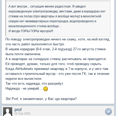
А вот внутри... ситуация менее радостная. Я увидел
неразведенную электропроводку; местами, даже в коридорах нет
стяжки на полах (про квартиры я вообще молчу) в монолитной
секции нет межквартирных перегородок, водопроводного и
канализационного стояка вообще...
И везде ГОРЫ ГОРЫ мусора!!!
По поводу электропроводки ничего не скажу, хотя, на мой взгляд,
эта часть работ выполняется быстро.
В нашем коридоре (9-й этаж, 2-й подъезд) 27-го августа стяжка
была почти закончена.
А в квартирах на солидную стяжку расчитывать не приходится.
Её проводят, думаю, только для того, чтоб проводку скрыть.
Когда Akhtubinets принимал квартиру в 7-м корпусе, и у него там
оставался строительный мусор - это уже после ГК, так в течение
недели все вычистили.
Так что есть надежда, что разгребут.
Надежда - не умирай...
ЗЫ Prof, я запамятовал, у Вас где квартира?
prof
05 Sep 2005