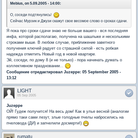
Mebius, on 5.09.2005 - 14:00:
О, соседи подтянулись!
Сейчас Мурзик и Джузи скажут свое весомое слово о сроках сдачи.
Я пока про сроки сдачи знаю не больше вашего - вся последняя
инфа, которой располагаю, получена на шашлыке и несколькими
строками выше. В любом случае, приближение заветного
получения ключей радует со страшной силой - есть робкая
надежда отметить Новый год в новой квартире.
Эй, соседи, по дому 8 (и не только) - пора начинать думать о
коллективном праздновании...
Сообщение отредактировал Juzeppe: 05 September 2005 -
13:12
LIGHT
05 Sep 2005
Juzeppe
ОЙ! Гудеж получится! На весь дом! Как в улье весной (аналогии
прямо таки сами лезут, злые голодные пчелы набросились на
пчеловода (ДИ) и запчелили досмерти!)
rumatu