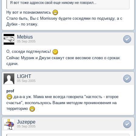
Я вот тоже адресок свой еще никому не говорил...
Ну вот и познакомились
Стало быть, Вы с Morrissey будете соседями по подъезду, а с
Дубки - по этажу.
Mebius
05 Sep 2005
О, соседи подтянулись!
Сейчас Мурзик и Джузи скажут свое весомое слово о сроках
сдачи.
LIGHT
05 Sep 2005
prof
да-а-а уж. Мама мне всегда говорила "наглость - второе
счастье", воспользуюсь Вашим методом проникновения на
территорию
Juzeppe
05 Sep 2005