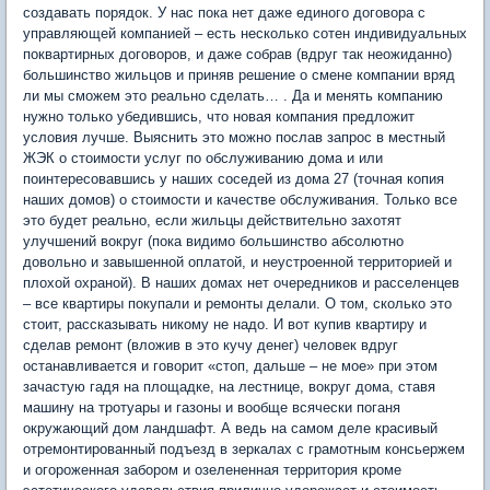
создавать порядок. У нас пока нет даже единого договора с
управляющей компанией – есть несколько сотен индивидуальных
поквартирных договоров, и даже собрав (вдруг так неожиданно)
большинство жильцов и приняв решение о смене компании вряд
ли мы сможем это реально сделать… . Да и менять компанию
нужно только убедившись, что новая компания предложит
условия лучше. Выяснить это можно послав запрос в местный
ЖЭК о стоимости услуг по обслуживанию дома и или
поинтересовавшись у наших соседей из дома 27 (точная копия
наших домов) о стоимости и качестве обслуживания. Только все
это будет реально, если жильцы действительно захотят
улучшений вокруг (пока видимо большинство абсолютно
довольно и завышенной оплатой, и неустроенной территорией и
плохой охраной). В наших домах нет очередников и расселенцев
– все квартиры покупали и ремонты делали. О том, сколько это
стоит, рассказывать никому не надо. И вот купив квартиру и
сделав ремонт (вложив в это кучу денег) человек вдруг
останавливается и говорит «стоп, дальше – не мое» при этом
зачастую гадя на площадке, на лестнице, вокруг дома, ставя
машину на тротуары и газоны и вообще всячески поганя
окружающий дом ландшафт. А ведь на самом деле красивый
отремонтированный подъезд в зеркалах с грамотным консьержем
и огороженная забором и озелененная территория кроме