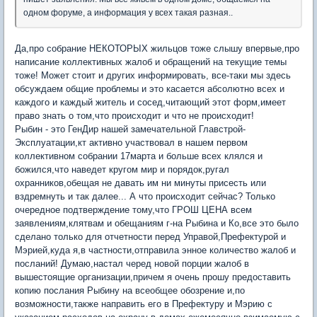
одном форуме, а информация у всех такая разная..
Да,про собрание НЕКОТОРЫХ жильцов тоже слышу впервые,про
написание коллективных жалоб и обращений на текущие темы
тоже! Может стоит и других информировать, все-таки мы здесь
обсуждаем общие проблемы и это касается абсолютно всех и
каждого и каждый житель и сосед,читающий этот форм,имеет
право знать о том,что происходит и что не происходит!
Рыбин - это ГенДир нашей замечательной Главстрой-
Эксплуатации,кт активно участвовал в нашем первом
коллективном собрании 17марта и больше всех клялся и
божился,что наведет кругом мир и порядок,ругал
охранников,обещая не давать им ни минуты присесть или
вздремнуть и так далее... А что происходит сейчас? Только
очередное подтверждение тому,что ГРОШ ЦЕНА всем
заявлениям,клятвам и обещаниям г-на Рыбина и Ко,все это было
сделано только для отчетности перед Управой,Префектурой и
Мэрией,куда я,в частности,отправила энное количество жалоб и
посланий! Думаю,настал черед новой порции жалоб в
вышестоящие организации,причем я очень прошу предоставить
копию послания Рыбину на всеобщее обозрение и,по
возможности,также направить его в Префектуру и Мэрию с