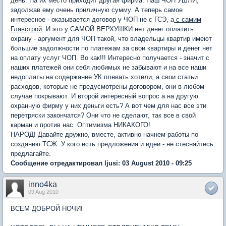
день. На их место приходит другая фирма. Наш ЧОП УШЛИ,
задолжав ему очень приличную сумму. А теперь самое
интересное - оказывается договор у ЧОП не с ГСЭ, а
с самим
Главстрой
. И это у САМОЙ ВЕРХУШКИ нет денег оплатить
охрану - аргумент для ЧОП такой, что владельцы квартир имеют
большие задолжности по платежам за свои квартиры и денег нет
на оплату услуг ЧОП. Во как!!! Интересно получается - значит с
наших платежей они себя любимых не забывают и на все наши
недоплаты на содержание УК плевать хотели, а свои статьи
расходов, которые не предусмотрены договором, они в любом
случае покрывают. И второй интересный вопрос а на другую
охранную фирму у них деньги есть? А вот чем для нас все эти
перетряски закончатся? Они что не сделают, так все в свой
карман и против нас. Оптимизма НИКАКОГО!
НАРОД! Давайте дружно, вместе, активно начнем работы по
созданию ТСЖ. У кого есть предложения и идеи - не стесняйтесь
предлагайте.
Сообщение отредактировал ljusi: 03 August 2010 - 09:25
inno4ka
09 Aug 2010
ВСЕМ ДОБРОЙ НОЧИ!