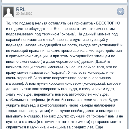
RRL
20 Jul 2010
То, что подъезд нельзя оставлять без присмотра - БЕCСПОРНО
и не должно обсуждаться. Весь вопрос в том, что именно мы
подразумеваем под термином "охрана". На данный момент под
охраной понимается милый парень, задумчиво курящий у
подьезда, иногда находящийся на посту, иногда отсутствующий и
не имеющий права ни на какие кроме звонка в милицию действия
в критической ситуации, и при этом обходящийся жильцам во
вполне вменяемые ( и даже черезмерные) деньги. Давайте
называть вещи своими именами - у нас нет сейчас того, что по
праву может называться "охрана". У нас есть консьерж, и не
очень хороший (и по цене вооруженного поста в ювелирном
магазине). А нам нужен хороший консьерж (консьержка), который
должен: четко контролировать кто, куда, к кому и зачем идет;
знать жильцов, переписать номера автомобилей жильцов,
мобильные телефоны, (и было бы неплохо, если человек будет
убирать подъезд и контролировать через камеры наблюдения
территорию вокруг дома) и в случае необходимости немедленно
вызывать милицию. Никаких других функций от "охраны" нам и не
нужно, а с этими (в отличие от того, что имеем) прекрасно может
справиться и мужчина и женщина за средних лет. Еще