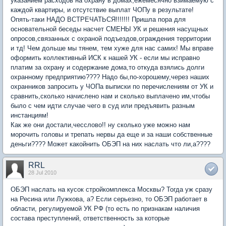
указанием расходов на охрану в домах,ежемесячно взимаемую с
каждой квартиры, и отсутствие выплат ЧОПу в результате!
Опять-таки НАДО ВСТРЕЧАТЬСЯ!!!!!!! Пришла пора для
основательной беседы насчет СМЕНЫ УК и решения насущных
опросов,связанных с охраной подъездов,ограждения территории
и тд! Чем дольше мы тянем, тем хуже для нас самих! Мы вправе
оформить коллективный ИСК к нашей УК - если мы исправно
платим за охрану и содержание дома,то откуда взялись долги
охранному предприятию???? Надо бы,по-хорошему,через наших
охранников запросить у ЧОПа выписки по перечислениям от УК и
сравнить,сколько начислено нам и сколько выплачено им,чтобы
было с чем идти случае чего в суд или предъявить разным
инстанциям!
Как же они достали,чесслово!! ну сколько уже можно нам
морочить головы и трепать нервы да еще и за наши собственные
деньги???? Может какойнить ОБЭП на них наслать что ли,а????
RRL
28 Jul 2010
ОБЭП наслать на кусок стройкомплекса Москвы? Тогда уж сразу
на Ресина или Лужкова, а? Если серьезно, то ОБЭП работает в
области, регулируемой УК РФ (то есть по признакам наличия
состава преступлений, ответственность за которые