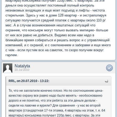
квартиры) консьержка получает 220р./мес. с квартиры. За эти
деньги она осуществляет постоянный полный контроль
незнакомых входящих и еще моет подъезд и лифты - чистота
стерильная. Здесь у нас в доме 128 квартир - и экстраполируя
ситуацию получается средний платеж с квартиры около 110 р/
мес. А в случае возникновения нештатных ситуаций что
охранник, что консьерж могут только вызвать милицию- больше
от них все равно не добиться. Видимо всем нам надо в
ближайшее время собираться и решать вопрос и с управляющей
компанией, и с охраной, и с озеленением и заборами и еще много
с чем - если пустим все на самотек, то скоро получим вокруг
гарлем.
Natalyta
20 Jul 2010
RRL, on 20.07.2010 - 13:22:
То, что не заплатили конечно плохо. Но по соотношению цена-
качество охрану все равно надо было менять - необоснованно
дорого и не понятно, что эти ребята за эти деньги делали -
сидели на лавочке и курили? Для сравнения - у нас во второй
квартире (стандартная 17-ти этажка, 4 квартиры на этаж, т. е. 64
квартиры) консьержка получает 220р./мес. с квартиры. За эти