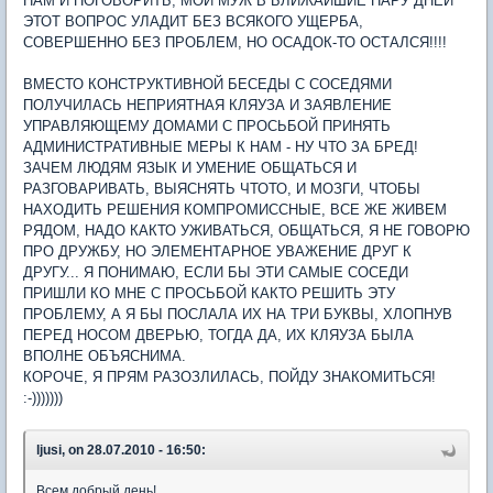
НАМ И ПОГОВОРИТЬ, МОЙ МУЖ В БЛИЖАЙШИЕ ПАРУ ДНЕЙ
ЭТОТ ВОПРОС УЛАДИТ БЕЗ ВСЯКОГО УЩЕРБА,
СОВЕРШЕННО БЕЗ ПРОБЛЕМ, НО ОСАДОК-ТО ОСТАЛСЯ!!!!
ВМЕСТО КОНСТРУКТИВНОЙ БЕСЕДЫ С СОСЕДЯМИ
ПОЛУЧИЛАСЬ НЕПРИЯТНАЯ КЛЯУЗА И ЗАЯВЛЕНИЕ
УПРАВЛЯЮЩЕМУ ДОМАМИ С ПРОСЬБОЙ ПРИНЯТЬ
АДМИНИСТРАТИВНЫЕ МЕРЫ К НАМ - НУ ЧТО ЗА БРЕД!
ЗАЧЕМ ЛЮДЯМ ЯЗЫК И УМЕНИЕ ОБЩАТЬСЯ И
РАЗГОВАРИВАТЬ, ВЫЯСНЯТЬ ЧТОТО, И МОЗГИ, ЧТОБЫ
НАХОДИТЬ РЕШЕНИЯ КОМПРОМИССНЫЕ, ВСЕ ЖЕ ЖИВЕМ
РЯДОМ, НАДО КАКТО УЖИВАТЬСЯ, ОБЩАТЬСЯ, Я НЕ ГОВОРЮ
ПРО ДРУЖБУ, НО ЭЛЕМЕНТАРНОЕ УВАЖЕНИЕ ДРУГ К
ДРУГУ... Я ПОНИМАЮ, ЕСЛИ БЫ ЭТИ САМЫЕ СОСЕДИ
ПРИШЛИ КО МНЕ С ПРОСЬБОЙ КАКТО РЕШИТЬ ЭТУ
ПРОБЛЕМУ, А Я БЫ ПОСЛАЛА ИХ НА ТРИ БУКВЫ, ХЛОПНУВ
ПЕРЕД НОСОМ ДВЕРЬЮ, ТОГДА ДА, ИХ КЛЯУЗА БЫЛА
ВПОЛНЕ ОБЪЯСНИМА.
КОРОЧЕ, Я ПРЯМ РАЗОЗЛИЛАСЬ, ПОЙДУ ЗНАКОМИТЬСЯ!
:-)))))))
ljusi, on 28.07.2010 - 16:50:
Всем добрый день!