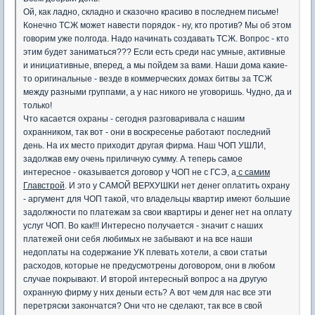
Ой, как ладно, складно и сказочно красиво в последнем письме!
Конечно ТСЖ может навести порядок - ну, кто против? Мы об этом
говорим уже полгода. Надо начинать создавать ТСЖ. Вопрос - кто
этим будет заниматься??? Если есть среди нас умные, активные
и инициативные, вперед, а мы пойдем за вами. Наши дома какие-
то оригинальные - везде в коммерческих домах битвы за ТСЖ
между разными группами, а у нас никого не уговоришь. Чудно, да и
только!
Что касается охраны - сегодня разговаривала с нашим
охранником, так вот - они в воскресенье работают последний
день. На их место приходит другая фирма. Наш ЧОП УШЛИ,
задолжав ему очень приличную сумму. А теперь самое
интересное - оказывается договор у ЧОП не с ГСЭ, а
с самим
Главстрой
. И это у САМОЙ ВЕРХУШКИ нет денег оплатить охрану
- аргумент для ЧОП такой, что владельцы квартир имеют большие
задолжности по платежам за свои квартиры и денег нет на оплату
услуг ЧОП. Во как!!! Интересно получается - значит с наших
платежей они себя любимых не забывают и на все наши
недоплаты на содержание УК плевать хотели, а свои статьи
расходов, которые не предусмотрены договором, они в любом
случае покрывают. И второй интересный вопрос а на другую
охранную фирму у них деньги есть? А вот чем для нас все эти
перетряски закончатся? Они что не сделают, так все в свой