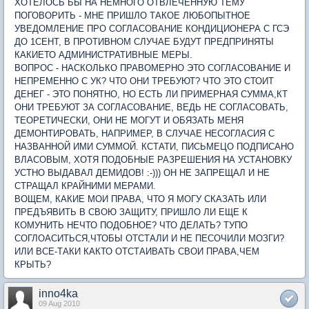
ХОТЕЛОСЬ БЫ НА НЕМНОГО ОТВЛЕЧЕННУЮ ТЕМУ
ПОГОВОРИТЬ - МНЕ ПРИШЛО ТАКОЕ ЛЮБОПЫТНОЕ
УВЕДОМЛЕНИЕ ПРО СОГЛАСОВАНИЕ КОНДИЦИОНЕРА С ГСЭ
ДО 1СЕНТ, В ПРОТИВНОМ СЛУЧАЕ БУДУТ ПРЕДПРИНЯТЫ
КАКИЕТО АДМИНИСТРАТИВНЫЕ МЕРЫ.
ВОПРОС - НАСКОЛЬКО ПРАВОМЕРНО ЭТО СОГЛАСОВАНИЕ И
НЕПРЕМЕННО С УК? ЧТО ОНИ ТРЕБУЮТ? ЧТО ЭТО СТОИТ
ДЕНЕГ - ЭТО ПОНЯТНО, НО ЕСТЬ ЛИ ПРИМЕРНАЯ СУММА,КТ
ОНИ ТРЕБУЮТ ЗА СОГЛАСОВАНИЕ, ВЕДЬ НЕ СОГЛАСОВАТЬ,
ТЕОРЕТИЧЕСКИ, ОНИ НЕ МОГУТ И ОБЯЗАТЬ МЕНЯ
ДЕМОНТИРОВАТЬ, НАПРИМЕР, В СЛУЧАЕ НЕСОГЛАСИЯ С
НАЗВАННОЙ ИМИ СУММОЙ. КСТАТИ, ПИСЬМЕЦО ПОДПИСАНО
ВЛАСОВЫМ, ХОТЯ ПОДОБНЫЕ РАЗРЕШЕНИЯ НА УСТАНОВКУ
УСТНО ВЫДАВАЛ ДЕМИДОВ! :-))) ОН НЕ ЗАПРЕЩАЛ И НЕ
СТРАЩАЛ КРАЙНИМИ МЕРАМИ.
ВОЩЕМ, КАКИЕ МОИ ПРАВА, ЧТО Я МОГУ СКАЗАТЬ ИЛИ
ПРЕДЪЯВИТЬ В СВОЮ ЗАЩИТУ, ПРИШЛО ЛИ ЕЩЕ К
КОМУНИТЬ НЕЧТО ПОДОБНОЕ? ЧТО ДЕЛАТЬ? ТУПО
СОГЛОАСИТЬСЯ,ЧТОБЫ ОТСТАЛИ И НЕ ПЕСОЧИЛИ МОЗГИ?
ИЛИ ВСЕ-ТАКИ КАКТО ОТСТАИВАТЬ СВОИ ПРАВА,ЧЕМ
КРЫТЬ?
inno4ka
09 Aug 2010