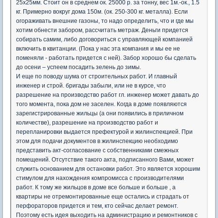
25х25мм. Стоит он в среднем ок. 25000 р. за тонну, вес 1м.-ок., 1.5
кг. Примерно вокруг дома 150м. (ок. 250-300 кг. металла). Если
огораживать внешние газоны, то надо определить, что и где мы
хотим обнести забором, рассчитать метраж. Деньги придется
собирать самим, либо договориться с управляющей компанией
включить в квитанции. (Пока у нас эта компания и мы ее не
поменяли - работать придется с ней). Забор хорошо бы сделать
до осени – успеем посадить зелень до зимы.
И еще по поводу шума от строительных работ. И главный
инженер и строй. бригады забыли, или не в курсе, что
разрешение на производство работ гл. инженер может давать до
того момента, пока дом не заселен. Когда в доме появляются
зарегистрированные жильцы (а они появились в приличном
количестве), разрешение на производство работ и
перепланировки выдается префектурой и жилинспекцией. При
этом для подачи документов в жилинспекцию необходимо
представить акт-согласование с собственниками смежных
помещений. Отсутствие такого акта, подписанного Вами, может
служить основанием для остановки работ. Это является хорошим
стимулом для нахождения компромисса с производителями
работ. К тому же жильцов в доме все больше и больше , а
квартиры не отремонтированные еще остались и страдать от
перфораторов придется и тем, кто сейчас делает ремонт.
Поэтому есть идея выходить на администрацию и ремонтников с