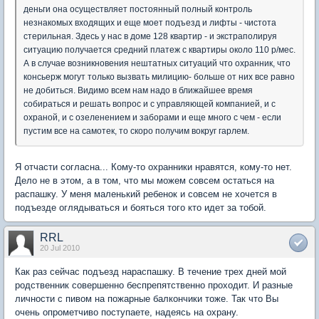
деньги она осуществляет постоянный полный контроль
незнакомых входящих и еще моет подъезд и лифты - чистота
стерильная. Здесь у нас в доме 128 квартир - и экстраполируя
ситуацию получается средний платеж с квартиры около 110 р/мес.
А в случае возникновения нештатных ситуаций что охранник, что
консьерж могут только вызвать милицию- больше от них все равно
не добиться. Видимо всем нам надо в ближайшее время
собираться и решать вопрос и с управляющей компанией, и с
охраной, и с озеленением и заборами и еще много с чем - если
пустим все на самотек, то скоро получим вокруг гарлем.
Я отчасти согласна... Кому-то охранники нравятся, кому-то нет.
Дело не в этом, а в том, что мы можем совсем остаться на
распашку. У меня маленький ребенок и совсем не хочется в
подъезде оглядываться и бояться того кто идет за тобой.
RRL
20 Jul 2010
Как раз сейчас подъезд нараспашку. В течение трех дней мой
родственник совершенно беспрепятственно проходит. И разные
личности с пивом на пожарные балкончики тоже. Так что Вы
очень опрометчиво поступаете, надеясь на охрану.