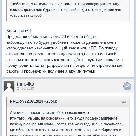
требованием максимально использовать малошумную технику
вроде коронок для бурения отверстий под розетки и дисков для
устройства штроб.
Всем привет!
Предлагаю объединить дома 23 и 25 для общего
забора,думаю,то будет удобнее и,может,и дешевле даже в
итоге,сделаем какой-нить общий въезд или КПП! По поводу
строительных работ - тоже поддерживаю,но это в большей
степени ответственность каждого - зайти к шумным соседям и
предупредить насчет разрешения на отделочно-строительные
работы и процедур их получения другим путем!
inno4ka
24 Jul 2010
RRL, on 22.07.2010 - 20:43:
А можно попросить писать более развернуто:
Кто такой Рыбин, на основании чего и куда подано заявление,
почему о собрании упоминается только сегодня, а не позавчера,
где общается та активная часть жителей. которая собирается и
пишет заявления. Мы все живем в одном доме, общаемся на