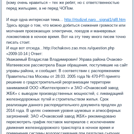
(кому очень нравиться – тех же ребят, но с ответственностью
перед жильцами, а не перед ЧОПом.
И еще одна интересная тема…
http://rtsdizel.naro...signal1/gl8.htm
Здесь вроде о том, что можно добиться снижения громкости или
молчания проезжающих электричек, поездов и маневровых
локомотивов в ночное время. Вот на эту тему много писем точно
писать стоит.
И еще вот отсюда…http://ochakovo.zao.mos.ru/question.php
«2009-10-14 | Ответ:
Уважаемый Владислав Владимирович! Управа района Очаково-
Матвеевское рассмотрела Ваши обращения, поступившие на сайт
управы района, и сообщает. В соответствии с распоряжением
Правительства Москвы от 28.03. 2005 года № 470-РП принято
решение о градостроительной реорганизации территории
занимаемой ООО «Жилтехпроект» и ЗАО «Очаковский завод
ЖБК» с выводом производственных мощностей, с ликвидацией
железнодорожных путей и строительством жилья. Срок
реализации данного распорядительного документа продлен до
2014 года. В целях снижения уровня шумовых и атмосферных
загрязнений: ЗАО «Очаковский завод ЖБК» рекомендовано
пересмотреть график поставок материалов с исключением
движения железнодорожного транспорта в ночное время и
применения системы водорассеевания при разгрузке сыпучих