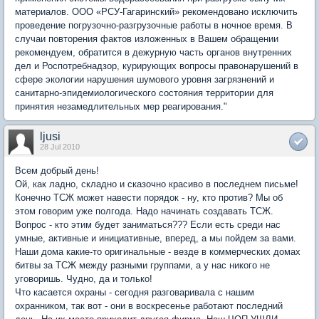
материалов. ООО «РСУ-Гагаринский» рекомендовано исключить
проведение погрузочно-разгрузочные работы в ночное время. В
случаи повторения фактов изложенных в Вашем обращении
рекомендуем, обратится в дежурную часть органов внутренних
дел и Роспотребнадзор, курирующих вопросы правонарушений в
сфере экологии нарушения шумового уровня загрязнений и
санитарно-эпидемиологического состояния территории для
принятия незамедлительных мер реагирования."
ljusi
28 Jul 2010
Всем добрый день!
Ой, как ладно, складно и сказочно красиво в последнем письме!
Конечно ТСЖ может навести порядок - ну, кто против? Мы об
этом говорим уже полгода. Надо начинать создавать ТСЖ.
Вопрос - кто этим будет заниматься??? Если есть среди нас
умные, активные и инициативные, вперед, а мы пойдем за вами.
Наши дома какие-то оригинальные - везде в коммерческих домах
битвы за ТСЖ между разными группами, а у нас никого не
уговоришь. Чудно, да и только!
Что касается охраны - сегодня разговаривала с нашим
охранником, так вот - они в воскресенье работают последний