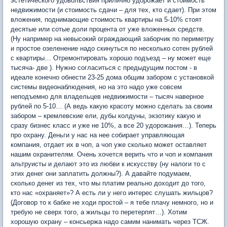
эстетического удовольствия прилично удорожает и стоимость
недвижимости (и стоимость сдачи – для тех, кто сдает). При этом
вложения, поднимающие стоимость квартиры на 5-10% стоят
десятые или сотые доли процента от уже вложенных средств.
(Ну например на невысокий ограждающий заборчик по периметру
и простое озеленение надо скинуться по несколько сотен рублей
с квартиры… Отремонтировать хорошо подъезд – ну может еще
тысяча- две ). Нужно согласиться с предыдущим постом - в
идеале конечно обнести 23-25 дома общим забором с установкой
системы видеонаблюдения, но на это надо уже совсем
неподъемно для владельцев недвижимости – тысяч наверное
рублей по 5-10… (А ведь какую красоту можно сделать за своим
забором – кремлевские ели, дубы колдуны, экзотику какую и
сразу бизнес класc и уже не 10%, а все 20 удорожания…). Теперь
про охрану. Деньги у нас на нее собирает управляющая
компания, отдает их в чоп, а чоп уже сколько может оставляет
нашим охранителям. Очень хочется верить что и чоп и компания
альтруисты и делают это из любви к искусству (ну налоги то с
этих денег они заплатить должны?). А давайте подумаем,
сколько денег из тех, что мы платим реально доходит до того,
кто нас «охраняет»? А есть ли у него интерес слушать жильцов?
(Договор то к бабке не ходи простой – я тебе плачу немного, но и
требую не сверх того, а жильцы то перетерпят…). Хотим
хорошую охрану – консьержа надо самим нанимать через ТСЖ.