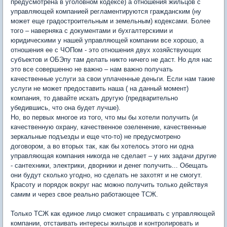
предусмотрена в уголовном кодексе) а отношения жильцов с
управляющей компанией регламентируются гражданским (ну
может еще градостроительным и земельным) кодексами. Более
того – наверняка с документами и бухгалтерскими и
юридическими у нашей управляющей компании все хорошо, а
отношения ее с ЧОПом - это отношения двух хозяйствующих
субъектов и ОБЭпу там делать никто ничего не даст. Но для нас
это все совершенно не важно – нам важно получать
качественные услуги за свои уплаченные деньги. Если нам такие
услуги не может предоставить наша ( на данный момент)
компания, то давайте искать другую (предварительно
убедившись, что она будет лучше).
Но, во первых многое из того, что мы бы хотели получить (и
качественную охрану, качественное озеленение, качественные
зеркальные подъезды и еще что-то) не предусмотрено
договором, а во вторых так, как бы хотелось этого ни одна
управляющая компания никогда не сделает – у них задачи другие
- сантехники, электрики, дворники и денег получить... Обещать
они будут сколько угодно, но сделать не захотят и не смогут.
Красоту и порядок вокруг нас можно получить только действуя
самим и через свое реально работающее ТСЖ.
Только ТСЖ как единое лицо сможет спрашивать с управляющей
компании, отстаивать интересы жильцов и контролировать и