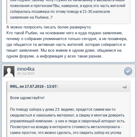
они подчин, своему Чопу?Нужно их начальнику и высказать наши
пожелания и претензии?Вы, наверное, в курсе,что часть жителей
собиралась позавчера по этому поводу в 21-30,написали
заявление на Рыбина ,?
А можно попросить писать более развернуто:
Кто такой Рыбин, на основании чего и куда подано заявление,
почему о собрании упоминается только сегодня, а не позавчера,
где общается та активная часть жителей. которая собирается и
пишет заявления. Мы все живем в одном доме, общаемся на
одном форуме, а информация у всех такая разная..
inno4ka
24 Jul 2010
RRL, on 17.07.2010 - 13:07:
Всем здравствуйте!
По поводу забора у дома 23: видимо, придется самим как-то
скидываться и заказывать материал, а сварку и монтаж доверить
управляющей компании - у них и люди и сварочный аппарат есть.
Посмотрел на вскидку в интернете стоимость металлопроката -
самое простое, что можно сделать, это сварить забор из уголка