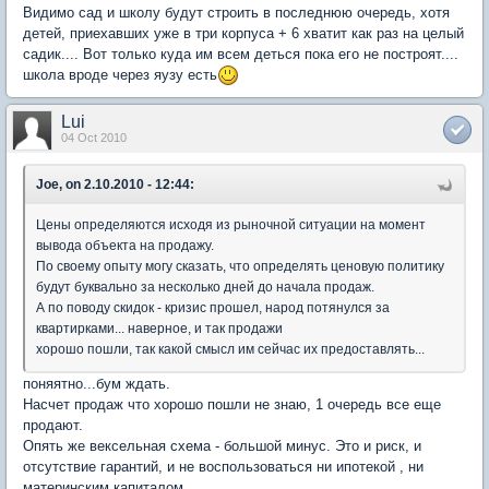
Видимо сад и школу будут строить в последнюю очередь, хотя
детей, приехавших уже в три корпуса + 6 хватит как раз на целый
садик.... Вот только куда им всем деться пока его не построят....
школа вроде через яузу есть
Lui
04 Oct 2010
Joe, on 2.10.2010 - 12:44:
Цены определяются исходя из рыночной ситуации на момент
вывода объекта на продажу.
По своему опыту могу сказать, что определять ценовую политику
будут буквально за несколько дней до начала продаж.
А по поводу скидок - кризис прошел, народ потянулся за
квартирками... наверное, и так продажи
хорошо пошли, так какой смысл им сейчас их предоставлять...
поняятно...бум ждать.
Насчет продаж что хорошо пошли не знаю, 1 очередь все еще
продают.
Опять же вексельная схема - большой минус. Это и риск, и
отсутствие гарантий, и не воспользоваться ни ипотекой , ни
материнским капиталом.