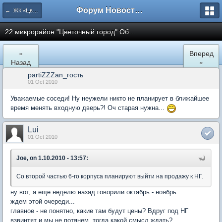
Форум Новостройки
← ЖК «Цветочный город» Микрорайон 22
22 микрорайон "Цветочный город" Об...
«
Вперед
Назад
»
partiZZZan_гость
01 Oct 2010
Уважаемые соседи! Ну неужели никто не планирует в ближайшее
время менять входную дверь?! Оч старая нужна...
Lui
01 Oct 2010
Joe, on 1.10.2010 - 13:57:
Со второй частью 6-го корпуса планируют выйти на продажу к НГ.
ну вот, а еще неделю назад говорили октябрь - ноябрь ...
ждем этой очереди...
главное - не понятно, какие там будут цены? Вдруг под НГ
взвинтят и мы не потянем, тогда какой смысл ждать?