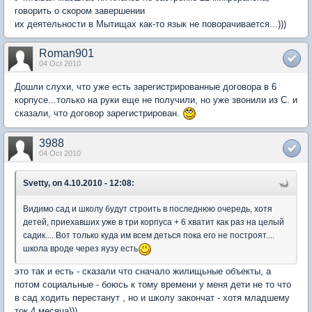
говорить о скором завершении
их деятельности в Мытищах как-то язык не поворачивается...)))
Roman901
04 Oct 2010
Дошли слухи, что уже есть зарегистрированные договора в 6
корпусе...только на руки еще не получили, но уже звонили из С. и
сказали, что договор зарегистрирован.
3988
04 Oct 2010
Svetty, on 4.10.2010 - 12:08:
Видимо сад и школу будут строить в последнюю очередь, хотя
детей, приехавших уже в три корпуса + 6 хватит как раз на целый
садик.... Вот только куда им всем деться пока его не построят....
школа вроде через яузу есть
это так и есть - сказали что сначало жилищьные объекты, а
потом социальные - боюсь к тому времени у меня дети не то что
в сад ходить перестанут , но и школу закончат - хотя младшему
ток 4 месяца)))