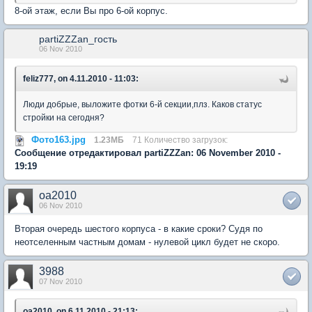
8-ой этаж, если Вы про 6-ой корпус.
partiZZZan_гость
06 Nov 2010
feliz777, on 4.11.2010 - 11:03:
Люди добрые, выложите фотки 6-й секции,плз. Каков статус
стройки на сегодня?
Фото163.jpg
1.23МБ
71 Количество загрузок:
Сообщение отредактировал partiZZZan: 06 November 2010 -
19:19
oa2010
06 Nov 2010
Вторая очередь шестого корпуса - в какие сроки? Судя по
неотселенным частным домам - нулевой цикл будет не скоро.
3988
07 Nov 2010
oa2010, on 6.11.2010 - 21:13: