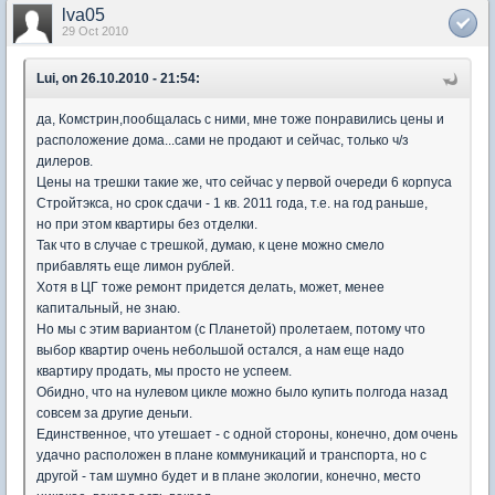
lva05
29 Oct 2010
Lui, on 26.10.2010 - 21:54:
да, Комстрин,пообщалась с ними, мне тоже понравились цены и
расположение дома...сами не продают и сейчас, только ч/з
дилеров.
Цены на трешки такие же, что сейчас у первой очереди 6 корпуса
Стройтэкса, но срок сдачи - 1 кв. 2011 года, т.е. на год раньше,
но при этом квартиры без отделки.
Так что в случае с трешкой, думаю, к цене можно смело
прибавлять еще лимон рублей.
Хотя в ЦГ тоже ремонт придется делать, может, менее
капитальный, не знаю.
Но мы с этим вариантом (с Планетой) пролетаем, потому что
выбор квартир очень небольшой остался, а нам еще надо
квартиру продать, мы просто не успеем.
Обидно, что на нулевом цикле можно было купить полгода назад
совсем за другие деньги.
Единственное, что утешает - с одной стороны, конечно, дом очень
удачно расположен в плане коммуникаций и транспорта, но с
другой - там шумно будет и в плане экологии, конечно, место