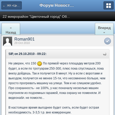
Форум Новостройки
← ЖК «Цветочный город» Микрорайон 22
22 микрорайон "Цветочный город" Об...
«
Вперед
Назад
»
Roman901
29 Oct 2010
SIP, on 29.10.2010 - 09:22:
Не уверен, что 150
По прямой через площадку метров 200
будет, а если по тротуарам 250-300, плюс пока спустишься, пока
внизу дойдешь. Так и получится 8 минут. Ну а если с воротами и
выездом, получится не менее 15-ти, что несомненно больше, чем
просто прогревать машину на улице. Тем и не слишком удобно.
Про сохранность - не 100%, у нас поначалу несколько машин
поугоняли из подземных гаражей, пока охрану не поменяли. И
видеонабл. не помогло...
В настоящее время выгоднее будет снять, если будет острая
необходимость. 3-3,5 т.р. вне комкуренции.