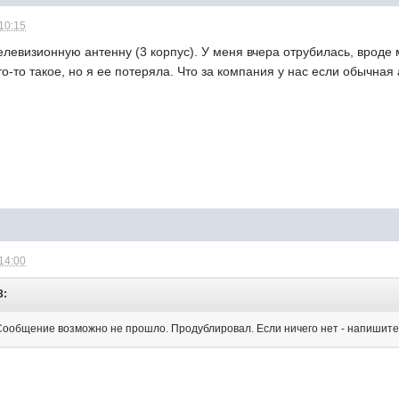
 10:15
елевизионную антенну (3 корпус). У меня вчера отрубилась, вроде
то-то такое, но я ее потеряла. Что за компания у нас если обычная
 14:00
3:
 Сообщение возможно не прошло. Продублировал. Если ничего нет - напишите 