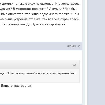
домики только с виду неказистые. Кто хотел здесь
уда им? В многоэтажное гетто? А смысл? Что бы
а был опыт строительства подземного гаража. Я бы
жа была устроена стоянка, так вот она охранялась,
то ж он напротив ДК Яуза никак стройку не
#2343
т идет. Пришлось проявить "все мастерство переговорного
и Вашего мастерства