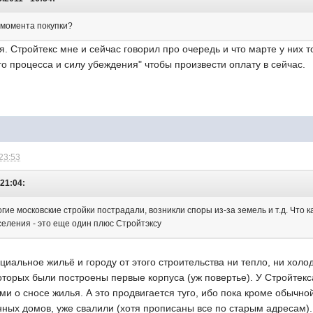
 момента покупки?
я. Стройтекс мне и сейчас говорил про очередь и что марте у них т
о процесса и силу убеждения" чтобы произвести оплату в сейчас.
 23:53
 21:04:
гие московские стройки пострадали, возникли споры из-за земель и т.д. Что
селения - это еще один плюс Стройтэксу
циальное жильё и городу от этого строительства ни тепло, ни холод
которых были построены первые корпуса (уж повертье). У Стройте
ми о сносе жилья. А это продвигается туго, ибо пока кроме обычно
нных домов, уже свалили (хотя прописаны все по старым адресам).