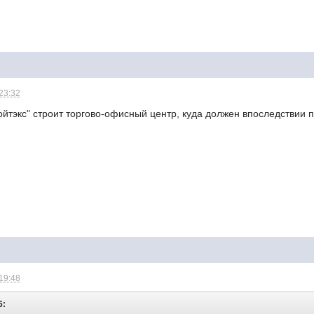
 23:32
ойтэкс" строит торгово-офисный центр, куда должен впоследствии 
 19:48
6: