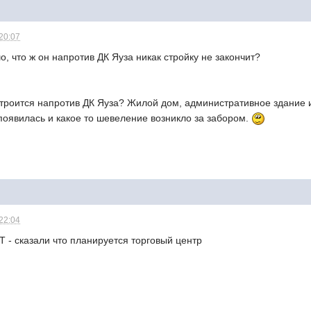
 20:07
шо, что ж он напротив ДК Яуза никак стройку не закончит?
 строится напротив ДК Яуза? Жилой дом, административное здание и
 появилась и какое то шевеление возникло за забором.
 22:04
 - сказали что планируется торговый центр