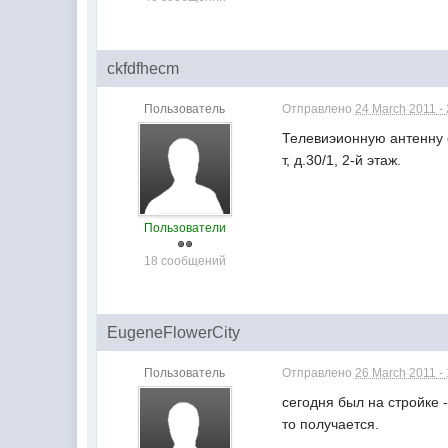
ckfdfhecm
Пользователь
Отправлено
24 March 2011 -
Телевиэионную антенну 
т, д.30/1, 2-й этаж.
Пользователи
18 сообщений
EugeneFlowerCity
Пользователь
Отправлено
26 March 2011 -
сегодня был на стройке 
то получается.