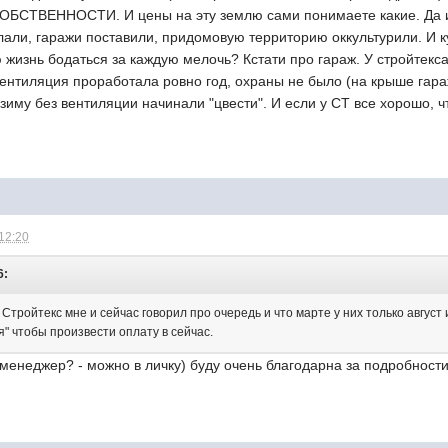
СОБСТВЕННОСТИ. И цены на эту землю сами понимаете какие. Да и 
али, гаражи поставили, придомовую территорию оккультурили. И к
 жизнь бодаться за каждую мелочь? Кстати про гараж. У стройтекс
Вентиляция проработала ровно год, охраны не было (на крыше гара
 зиму без вентиляции начинали "цвести". И если у СТ все хорошо, ч
 12:20
6:
 Стройтекс мне и сейчас говорил про очередь и что марте у них только авгус
" чтобы произвести оплату в сейчас.
 менеджер? - можно в личку) буду очень благодарна за подробност