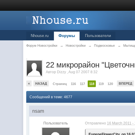
Nhouse.ru
Форумы
Пользователи
Форум Новостройки
→
Новостройки
→
Подмосковье
→
Мытищ
.
22 микрорайон "Цветоч
Автор
Dizzy
,
Aug 07 2007 8:32
«
НАЗАД
ВПЕРЕД
Страниц
116
117
118
119
120
Сообщений в теме: 4677
nsam
Пользователь
Отправлено
16 March 2011 -
EugeneFlowerCity, on 16.03