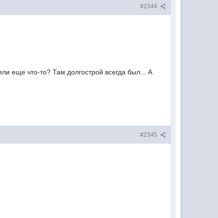
#2344
ли еще что-то? Там долгострой всегда был... А
#2345