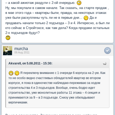
– а какой ажиотаж раздули с 2-ой очередью.
Ну, мы покупали в самом начале. Так сказать, на старте продаж ,
в мае этого года – квартиры были, правда, на некоторых этажах
уже были раскуплены чуть ли не в первые дни…
Да и
продавать начали только 2 подъезда – 3 и 4. Интересно, а был ли
кто сейчас в Стройтэксе, как там дела? Когда продажи остальных
2-х подъездов будут?
murcha
06 Aug 2011
Akvarell, on 5.08.2011 - 15:30:
Я переключу внимание с 1 очереди 6 корпуса на 2-ую. Как
то не особо видно счастливых обладателей квартир во втором
корпусе, я пока в одиночестве наблюдаю-переживаю за ходом
строительства 4 и 3 подъездов. Вообще, очень бодро идет
строительство, уже монолитные работы 11 этажа – 4 секция и
принимаются за 9 – в 3 подъезде. Снизу уже обкладывают
кирпичиками.