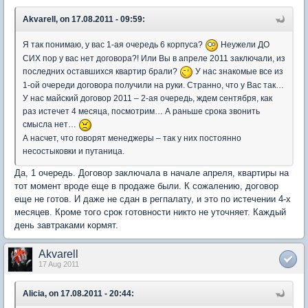
Akvarell, on 17.08.2011 - 09:59:
Я так понимаю, у вас 1-ая очередь 6 корпуса?
Неужели ДО
СИХ пор у вас нет договора?! Или Вы в апреле 2011 заключали, из
последних оставшихся квартир брали?
У нас знакомые все из
1-ой очереди договора получили на руки. Странно, что у Вас так…
У нас майский договор 2011 – 2-ая очередь, ждем сентября, как
раз истечет 4 месяца, посмотрим… А раньше срока звонить
смысла нет…
А насчет, что говорят менеджеры – так у них постоянно
несостыковки и путаница.
Да, 1 очередь. Договор заключала в начале апреля, квартиры на
тот момент вроде еще в продаже были. К сожалению, договор
еще не готов. И даже не сдан в регпалату, и это по истечении 4-х
месяцев. Кроме того срок готовности никто не уточняет. Каждый
день завтраками кормят.
Akvarell
17 Aug 2011
Alicia, on 17.08.2011 - 20:44: