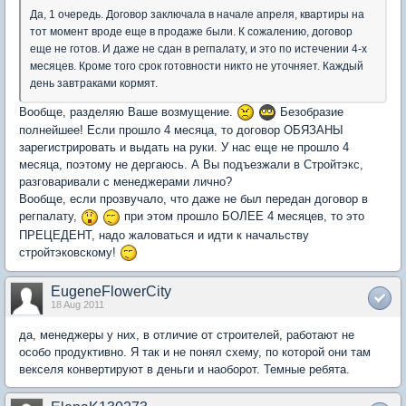
Да, 1 очередь. Договор заключала в начале апреля, квартиры на
тот момент вроде еще в продаже были. К сожалению, договор
еще не готов. И даже не сдан в регпалату, и это по истечении 4-х
месяцев. Кроме того срок готовности никто не уточняет. Каждый
день завтраками кормят.
Вообще, разделяю Ваше возмущение.
Безобразие
полнейшее! Если прошло 4 месяца, то договор ОБЯЗАНЫ
зарегистрировать и выдать на руки. У нас еще не прошло 4
месяца, поэтому не дергаюсь. А Вы подъезжали в Стройтэкс,
разговаривали с менеджерами лично?
Вообще, если прозвучало, что даже не был передан договор в
регпалату,
при этом прошло БОЛЕЕ 4 месяцев, то это
ПРЕЦЕДЕНТ, надо жаловаться и идти к начальству
стройтэковскому!
EugeneFlowerCity
18 Aug 2011
да, менеджеры у них, в отличие от строителей, работают не
особо продуктивно. Я так и не понял схему, по которой они там
векселя конвертируют в деньги и наоборот. Темные ребята.