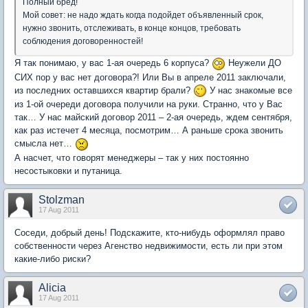
Полный бред!
Мой совет: не надо ждать когда подойдет объявленный срок,
нужно звонить, отслеживать, в конце концов, требовать
соблюдения договоренностей!
Я так понимаю, у вас 1-ая очередь 6 корпуса?
Неужели ДО
СИХ пор у вас нет договора?! Или Вы в апреле 2011 заключали,
из последних оставшихся квартир брали?
У нас знакомые все
из 1-ой очереди договора получили на руки. Странно, что у Вас
так… У нас майский договор 2011 – 2-ая очередь, ждем сентября,
как раз истечет 4 месяца, посмотрим… А раньше срока звонить
смысла нет…
А насчет, что говорят менеджеры – так у них постоянно
несостыковки и путаница.
Stolzman
17 Aug 2011
Соседи, добрый день! Подскажите, кто-нибудь оформлял право
собственности через Агенство недвижимости, есть ли при этом
какие-либо риски?
Alicia
17 Aug 2011