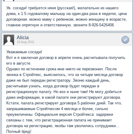
Ув. соседи! требуется няня (русская!), желательно из нашего
дома, к 1.5 годовалому малышу на один-два раза в неделю, цена
договорная. можно маму с ребенком, можно женщину в возрасте,
главное опрятную и ответственную. звоните 8-926-5426406
Alicia
16 Aug 2011
Уважаемые соседи!
Вот и я заключая договор в апреле очень расчитывала получить
его в августе.
Однако по истечении срока мне никто не перезвонил. После
звонка в Стройтекс, выяснилось, что за четыре месяца договор
даже не был передан регистратору. Звоню каждый день,
расчитывая узнать, когда договор будет передан в
регистрационную палату. Но воз и ныне там! Не могу добиться
даже информации, в какой палате они регистрируют договора.
Кстати, палата регистрирует договора 5 рабочих дней. Так что,
запрашиваемые Стройтексом 4 месяца и более, сильно
преувеличены. Официальня версия Стройтекса: задержки
связаны с тем, что регистрационная палата не принимает
договора на регистрацию, якобы там уволились сотрудники...
Полный бред!