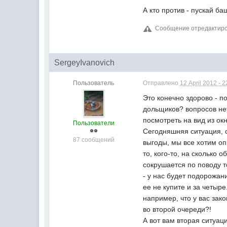
А кто против - пускай б
Сообщение отредактирова
SergeyIvanovich
Пользователь
Отправлено
12 April 2012 - 2
Это конечно здорово - п
дольщиков? вопросов нет
посмотреть на вид из окн
Пользователи
Сегодняшняя ситуация, с
87 сообщений
выгоды, мы все хотим оп
то, кого-то, на сколько
сокрушается по поводу т
- у нас будет подорожан
ее не купите и за четыр
например, что у вас зак
во второй очереди?!
А вот вам вторая ситуац