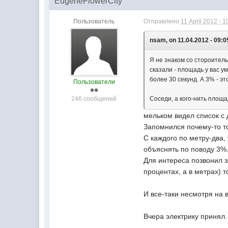
EugeneFlowerCity
Пользователь
Отправлено
11 April 2012 - 1
nsam, on 11.04.2012 - 09:0
Я не знаком со стороитель
сказали - площадь у вас 
более 30 секунд. А 3% - эт
Пользователи
246 сообщений
Соседи, а кого-нить площ
мельком видел список с
Запомнился почему-то то
С каждого по метру-два,
объяснять по поводу 3%
Для интереса позвонил з
процентах, а в метрах) т
И все-таки несмотря на 
Вчера электрику принял