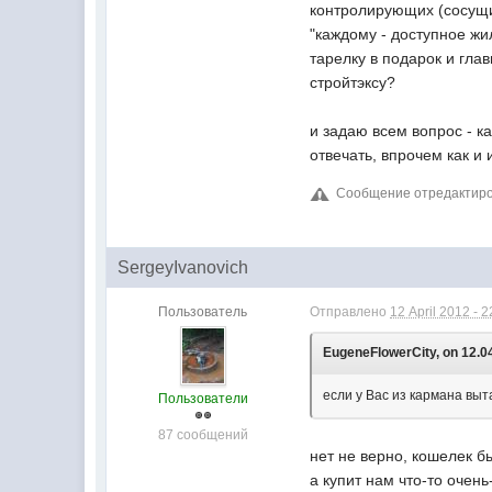
контролирующих (сосущи
"каждому - доступное ж
тарелку в подарок и гла
стройтэксу?
и задаю всем вопрос - к
отвечать, впрочем как и
Сообщение отредактирова
SergeyIvanovich
Пользователь
Отправлено
12 April 2012 - 2
EugeneFlowerCity, on 12.04
если у Вас из кармана вы
Пользователи
87 сообщений
нет не верно, кошелек б
а купит нам что-то очен