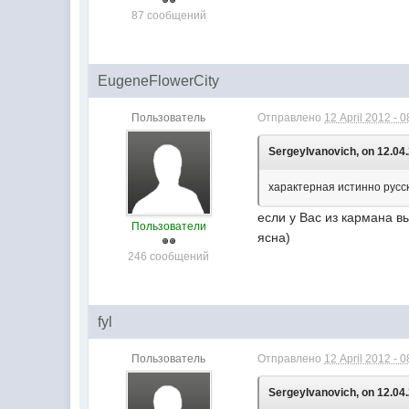
87 сообщений
EugeneFlowerCity
Пользователь
Отправлено
12 April 2012 - 0
SergeyIvanovich, on 12.04.
характерная истинно русск
если у Вас из кармана в
Пользователи
ясна)
246 сообщений
fyl
Пользователь
Отправлено
12 April 2012 - 0
SergeyIvanovich, on 12.04.