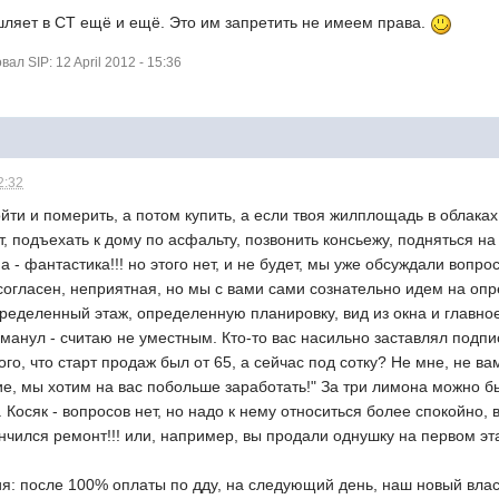
ашляет в СТ ещё и ещё. Это им запретить не имеем права.
л SIP: 12 April 2012 - 15:36
2:32
ойти и померить, а потом купить, а если твоя жилплощадь в облака
, подъехать к дому по асфальту, позвонить консьежу, подняться на
а - фантастика!!! но этого нет, и не будет, мы уже обсуждали воп
огласен, неприятная, но мы с вами сами сознательно идем на опр
ределенный этаж, определенную планировку, вид из окна и главное
 обманул - считаю не уместным. Кто-то вас насильно заставлял подп
ого, что старт продаж был от 65, а сейчас под сотку? Не мне, не в
ие, мы хотим на вас побольше заработать!" За три лимона можно бы
е. Косяк - вопросов нет, но надо к нему относиться более спокойно
ончился ремонт!!! или, например, вы продали однушку на первом э
ия: после 100% оплаты по дду, на следующий день, наш новый вла