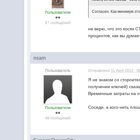
Согласен. Как минимум эт
Пользователи
87 сообщений
не верю, что это косяк 
процентов, как вы думае
nsam
Пользователь
Отправлено
11 April 2012 - 0
Я не знаком со стороите
получении ключей) сказа
Временные затраты на об
Соседи, а кого-нить пло
Пользователи
48 сообщений