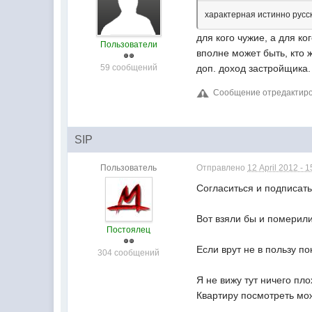
характерная истинно русск
для кого чужие, а для ко
Пользователи
вполне может быть, кто 
59 сообщений
доп. доход застройщика.
Сообщение отредактировал
SIP
Пользователь
Отправлено
12 April 2012 - 1
Согласиться и подписатьс
Вот взяли бы и померили
Постоялец
Если врут не в пользу по
304 сообщений
Я не вижу тут ничего пло
Квартиру посмотреть мо