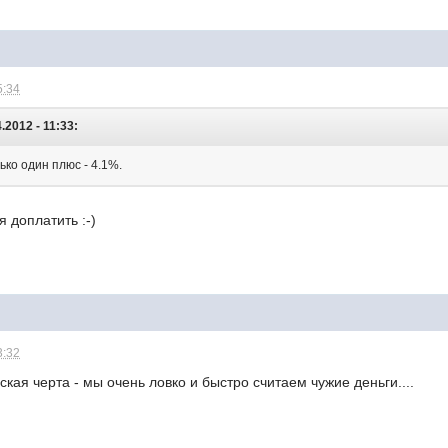
5:34
.2012 - 11:33:
ко один плюс - 4.1%.
ся доплатить :-)
3:32
ская черта - мы очень ловко и быстро считаем чужие деньги....