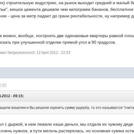
х) строительную индустрию, на рынок выходит средний и малый биз
илье", мешок цемента дешевле чем килограмм бананов, бесплатное
вное - цена за метр падает до грани рентабельности, ну например д
ак можно, вообще, построить две одинаковые квартиры равной пло
 искать при улучшенной отделке прямой угол в 90 градусов.
л SergeyIvanovich: 12 April 2012 - 22:33
2:49
.2012 - 09:15:
тащили кошелек и Вы решили оценить сумму ущерба, то это называется "счита
ыл с дыркой, в нем лежали наши деньги, мы отдали их чужому дяде 
ь-очень нужное, в пути мелочь растерялась, но основная сумма оста