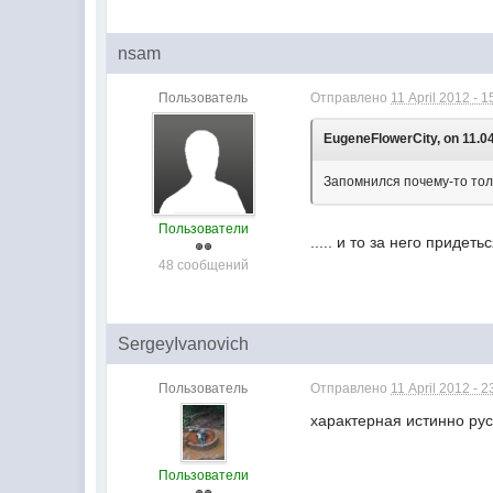
nsam
Пользователь
Отправлено
11 April 2012 - 1
EugeneFlowerCity, on 11.04
Запомнился почему-то толь
Пользователи
..... и то за него придеть
48 сообщений
SergeyIvanovich
Пользователь
Отправлено
11 April 2012 - 2
характерная истинно рус
Пользователи