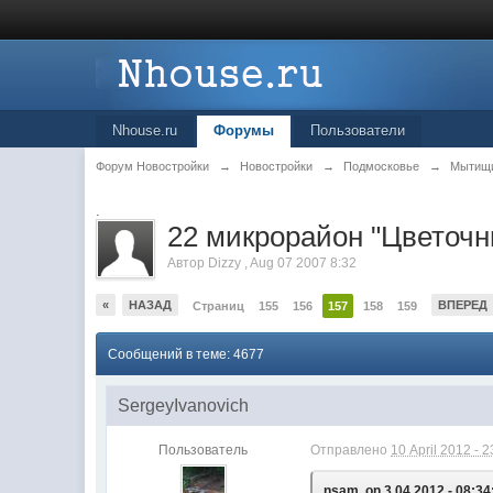
Nhouse.ru
Форумы
Пользователи
Форум Новостройки
→
Новостройки
→
Подмосковье
→
Мытищ
.
22 микрорайон "Цветоч
Автор
Dizzy
,
Aug 07 2007 8:32
«
НАЗАД
ВПЕРЕД
Страниц
155
156
157
158
159
Сообщений в теме: 4677
SergeyIvanovich
Пользователь
Отправлено
10 April 2012 - 2
nsam, on 3.04.2012 - 08:34