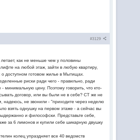
#3129
х летает, как не меньше чем у половины
 лифте на любой этаж, зайти в любую квартиру,
рос о доступном готовом жилье в Мытищах.
еделенные риски ради чего - правильно, ради
 - минимальную цену. Поэтому говорить, что кто-
исывать договор, или вы были не в себе? СТ же не
ам, надеюсь, не звонили - "приходите через неделю
ло взять однушку на первом этаже - а сейчас вы
, выдержанно и философски. Представьте себе,
таже за 6 лимонов и купили себе шикарную двушку
стелин колец упраздняет все 40 ведомств