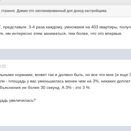
о странно. Думаю это запланированный доп доход застройщика.
СТ, представьте: 3-4 раза каждому, умножаем на 403 квартиры, пол
те, им интересно этим заниматься, тем более, что это впервые.
8:05
льными нормами, может так и должно быть, но все что мне (и еще 
ли - площадь у вас уменьшилась менее чем на 3%, никаких доплат 
ъяснения не более 30 секунд. А 3% - это 3 %.
щадь увеличилась?