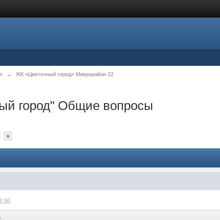
и
→
ЖК «Цветочный город» Микрорайон 22
ный город" Общие вопросы
»
3:36
: