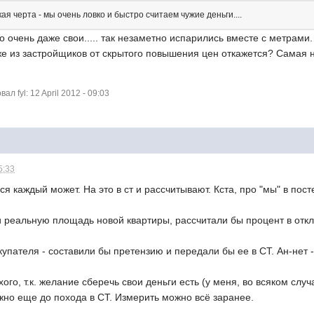
ая черта - мы очень ловко и быстро считаем чужие деньги....
го очень даже свои..... так незаметно испарились вместе с метрами.
же из застройщиков от скрытого повышения цен откажется? Самая н
 fyl: 12 April 2012 - 09:03
5:33
я каждый может. На это в ст и рассчитывают. Кста, про "мы" в пост
 реальную площадь новой квартиры, рассчитали бы процент в откло
купателя - составили бы претензию и передали бы ее в СТ. Ан-нет -
хого, т.к. желание сберечь свои деньги есть (у меня, во всяком случ
жно еще до похода в СТ. Измерить можно всё заранее.