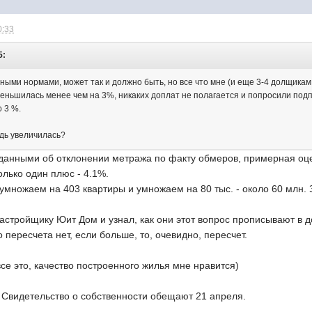
0:33
5:
ными нормами, может так и должно быть, но все что мне (и еще 3-4 долщикам
уменьшилась менее чем на 3%, никаких доплат не полагается и попросили под
о 3 %.
адь увеличилась?
 данными об отклонении метража по факту обмеров, примерная оце
лько один плюс - 4.1%.
 умножаем на 403 квартиры и умножаем на 80 тыс. - около 60 млн.
.
астройщику Юит Дом и узнал, как они этот вопрос прописывают в д
о пересчета нет, если больше, то, очевидно, пересчет.
все это, качество построенного жилья мне нравится)
. Свидетельство о собственности обещают 21 апреля.