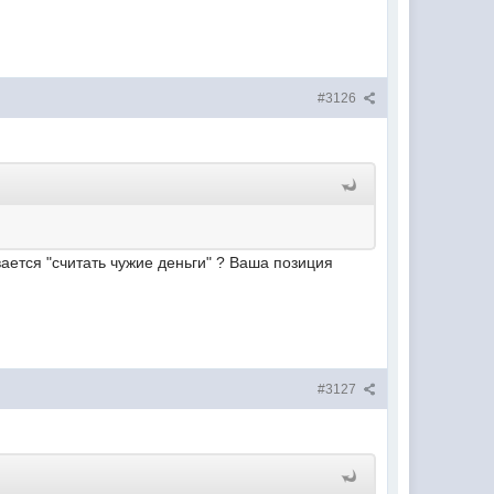
#3126
ается "считать чужие деньги" ? Ваша позиция
#3127