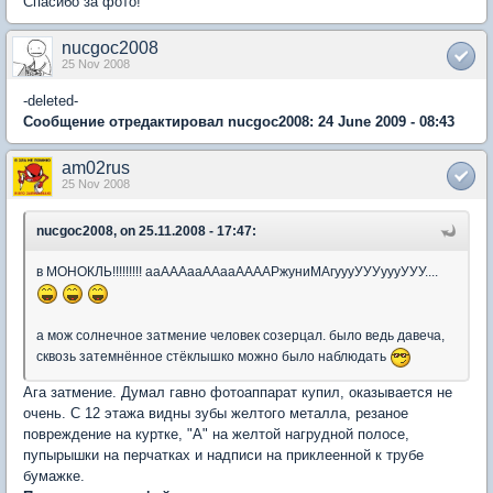
Спасибо за фото!
nucgoc2008
25 Nov 2008
-deleted-
Сообщение отредактировал nucgoc2008: 24 June 2009 - 08:43
am02rus
25 Nov 2008
nucgoc2008, on 25.11.2008 - 17:47:
в МОНОКЛЬ!!!!!!!!! ааАААааААааААААРжуниМАгуууУУУуууУУУ....
а мож солнечное затмение человек созерцал. было ведь давеча,
сквозь затемнённое стёклышко можно было наблюдать
Ага затмение. Думал гавно фотоаппарат купил, оказывается не
очень. С 12 этажа видны зубы желтого металла, резаное
повреждение на куртке, "А" на желтой нагрудной полосе,
пупырышки на перчатках и надписи на приклеенной к трубе
бумажке.