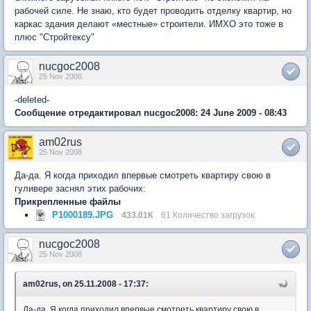
рабочей силе. Не знаю, кто будет проводить отделку квартир, но
каркас здания делают «местные» строители. ИМХО это тоже в
плюс "Стройтексу"
nucgoc2008
25 Nov 2008
-deleted-
Сообщение отредактировал nucgoc2008: 24 June 2009 - 08:43
am02rus
25 Nov 2008
Да-да. Я когда приходил впервые смотреть квартиру свою в
гуливере заснял этих рабочих:
Прикрепленные файлы
P1000189.JPG
433.01К
61 Количество загрузок:
nucgoc2008
25 Nov 2008
am02rus, on 25.11.2008 - 17:37:
Да-да. Я когда приходил впервые смотреть квартиру свою в