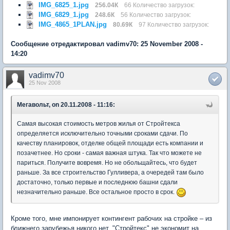
IMG_6825_1.jpg
256.04К
66 Количество загрузок:
IMG_6829_1.jpg
248.6К
56 Количество загрузок:
IMG_4865_1PLAN.jpg
80.69К
97 Количество загрузок:
Сообщение отредактировал vadimv70: 25 November 2008 -
14:20
vadimv70
25 Nov 2008
Мегавольт, on 20.11.2008 - 11:16:
Самая высокая стоимость метров жилья от Стройтекса
определяется исключительно точными сроками сдачи. По
качеству планировок, отделке общей площади есть компании и
позачетнее. Но сроки - самая важная штука. Так что можете не
париться. Получите вовремя. Но не обольщайтесь, что будет
раньше. За все строительство Гулливера, а очередей там было
достаточно, только первые и последнюю башни сдали
незначительно раньше. Все остальное просто в срок.
Кроме того, мне импонирует контингент рабочих на стройке – из
ближнего зарубежья никого нет. "Стройтекс" не экономит на