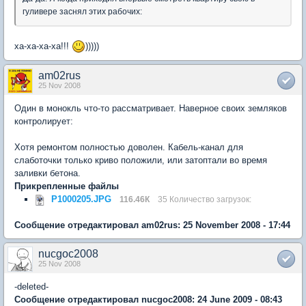
гуливере заснял этих рабочих:
ха-ха-ха-ха!!!
)))))
am02rus
25 Nov 2008
Один в монокль что-то рассматривает. Наверное своих земляков
контролирует:
Хотя ремонтом полностью доволен. Кабель-канал для
слаботочки только криво положили, или затоптали во время
заливки бетона.
Прикрепленные файлы
P1000205.JPG
116.46К
35 Количество загрузок:
Сообщение отредактировал am02rus: 25 November 2008 - 17:44
nucgoc2008
25 Nov 2008
-deleted-
Сообщение отредактировал nucgoc2008: 24 June 2009 - 08:43