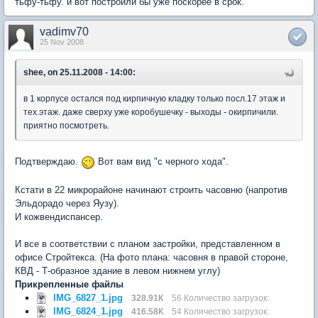
тьфу-тьфу. и вот построили бы уже поскорее в срок.
vadimv70
25 Nov 2008
shee, on 25.11.2008 - 14:00:
в 1 корпусе остался под кирпичную кладку только посл.17 этаж и
тех.этаж. даже сверху уже коробушечку - выходы - окирпичили.
приятно посмотреть.
Подтверждаю.
Вот вам вид "с черного хода".
Кстати в 22 микрорайоне начинают строить часовню (напротив
Эльдорадо через Яузу).
И кожвендиспансер.
И все в соответствии с планом застройки, представленном в
офисе Стройтекса. (На фото плана: часовня в правой стороне,
КВД - Т-образное здание в левом нижнем углу)
Прикрепленные файлы
IMG_6827_1.jpg
328.91К
56 Количество загрузок:
IMG_6824_1.jpg
416.58К
54 Количество загрузок: