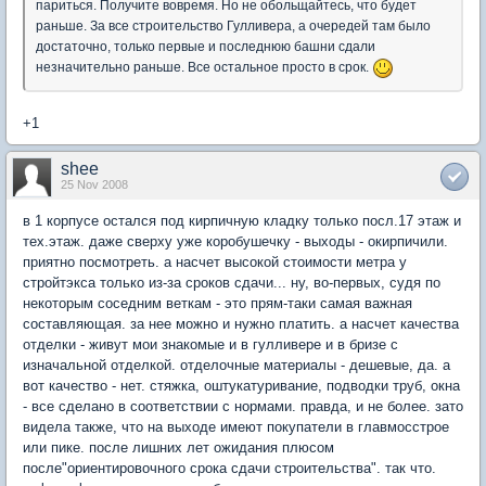
париться. Получите вовремя. Но не обольщайтесь, что будет
раньше. За все строительство Гулливера, а очередей там было
достаточно, только первые и последнюю башни сдали
незначительно раньше. Все остальное просто в срок.
+1
shee
25 Nov 2008
в 1 корпусе остался под кирпичную кладку только посл.17 этаж и
тех.этаж. даже сверху уже коробушечку - выходы - окирпичили.
приятно посмотреть. а насчет высокой стоимости метра у
стройтэкса только из-за сроков сдачи... ну, во-первых, судя по
некоторым соседним веткам - это прям-таки самая важная
составляющая. за нее можно и нужно платить. а насчет качества
отделки - живут мои знакомые и в гулливере и в бризе с
изначальной отделкой. отделочные материалы - дешевые, да. а
вот качество - нет. стяжка, оштукатуривание, подводки труб, окна
- все сделано в соответствии с нормами. правда, и не более. зато
видела также, что на выходе имеют покупатели в главмосстрое
или пике. после лишних лет ожидания плюсом
после"ориентировочного срока сдачи строительства". так что.