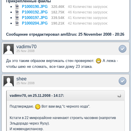
Прикрепленные файлы
P1000190.JPG
320.46К
40 Количество загрузок:
P1000192.JPG
182.75К
46 Количество загрузок:
P1000197.JPG
339.54К
41 Количество загрузок:
P1000204.JPG
190.21К
42 Количество загрузок:
Сообщение отредактировал am02rus: 25 November 2008 - 20:26
vadimv70
25 Nov 2008
Да это таким образом вертикаль стен проверяют.
А лежа -
чтобы шею не сломать, все-таки дому 23 этажа.
shee
25 Nov 2008
vadimv70, on 25.11.2008 - 14:17:
Подтверждаю.
Вот вам вид "с черного хода".
Кстати в 22 микрорайоне начинают строить часовню (напротив
Эльдорадо через Яузу).
И кожвендиспансер.