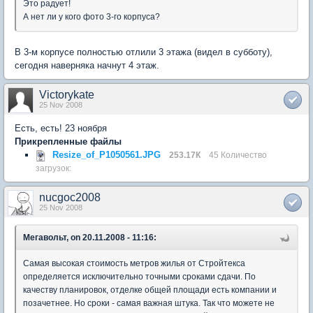
Это радует!
А нет ли у кого фото 3-го корпуса?
В 3-м корпусе полностью отлили 3 этажа (видел в субботу),
сегодня наверняка начнут 4 этаж.
Victorykate
25 Nov 2008
Есть, есть! 23 ноября
Прикрепленные файлы
Resize_of_P1050561.JPG
253.17К
45 Количество
загрузок:
nucgoc2008
25 Nov 2008
Мегавольт, on 20.11.2008 - 11:16:
Самая высокая стоимость метров жилья от Стройтекса
определяется исключительно точными сроками сдачи. По
качеству планировок, отделке общей площади есть компании и
позачетнее. Но сроки - самая важная штука. Так что можете не