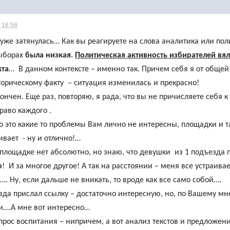
 16:58
уже затянулась… Как вы реагируете на слова аналитика или пол
выборах
была низкая.
Политическая активность избирателей вя
кта
… В данном контексте – именно так. Причем себя я от общей
сторическому факту – ситуация изменилась и прекрасно!
кончен. Еще раз, повторяю, я рада, что вы не причисляете себ
аво каждого .
о это какие то проблемы Вам лично не интересны, площадки и т
ивает - ну и отлично!…
 площадке нет абсолютно, но знаю, что девушки из 1 подъезда 
о
! И за многое другое! А так на расстоянии – меня все устраива
…. Ну, если дальше не вникать, то вроде как все само собой….
зда прислал ссылку – достаточно интересную, но, по Вашему мн
….А мне вот интересно…
прос воспитания – нипричем, а вот анализ текстов и предложе