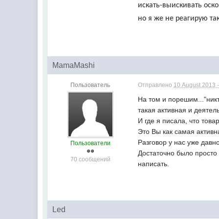
искать-выискивать оско
но я же не реагирую та
MamaMashi
Пользователь
Отправлено
10 August 2013 -
На том и порешим..."ник
такая активная и деятел
И где я писала, что тов
Это Вы как самая активн
Разговор у нас уже давн
Пользователи
Достаточно было просто 
70 сообщений
написать.
Led