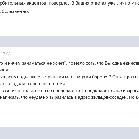
рбительных акцентов, поверьте, В Ваших ответах уже лично мне
к болезненно.
 17:08
то и ничем заниматься не хочет", повезло хоть, что Вы одна единст
ьная.
арищ из 5 подъезда с ветряными мельницами борется? Он как раз по
ая нападали на него не по теме.
о закончен, только вот всё продолжаете и продолжаете анализирова
написать, что неудачно выразилась в адрес жильцов-соседей. Но В