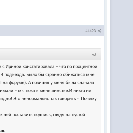
#4423
е с Ириной констатировала – что по процентной
у 4 подъезда. Было бы странно обижаться мне,
Ы на форуме). А позиция у меня была сначала
онимали – мы пока в меньшинстве.И никто не
обидно! Это ненормально так говорить - Почему
к ней поставить подпись, глядя на пустой
ая.