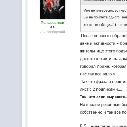
Мне не интересно, вот чес
Вы не поймёте одного...не
Пользователи
хочет вообще…
" На это
282 сообщений
После первого собрания
явке и активности – бо
жительнице этого подъ
достаточно активная, к
говорил Ирине, которая
нас так все вяло.»
Так что фраза о неакти
лист с 2 подписями….
Так что если выражать
Но вполне резонные бы
собственно и так все п
.S
. Темы такие лучше н
P