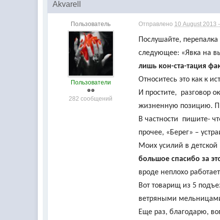
Akvarell
Пользователь
Отправлено
10 August 2013 -
Послушайте, перепалка 
следующее: «Явка на 
лишь кон-ста-тация фа
Относитесь это как к и
Пользователи
И простите, разговор о
282 сообщений
жизненную позицию. Пр
В частности пишите- чт
прочее, «Берег» – устра
Моих усилий в детской
большое спасибо за эт
вроде неплохо работает
Вот товарищ из 5 подъе
ветряными мельницами
Еще раз, благодарю, во