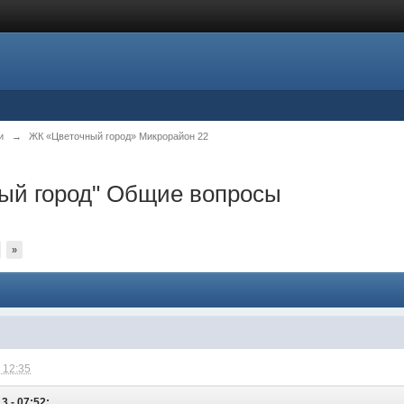
и
→
ЖК «Цветочный город» Микрорайон 22
ный город" Общие вопросы
»
 12:35
3 - 07:52: