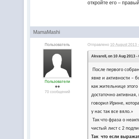
откройте его – правы
MamaMashi
Пользователь
Отправлено
10 August 2013 -
Akvarell, on 10 Aug 2013 -
После первого собран
явке и активности – 
Пользователи
как жительнице этого
70 сообщений
достаточно активная,
говорил Ирине, котор
у нас так все вяло.»
Так что фраза о неакт
чистый лист с 2 подп
Так что если выража