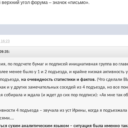
й верхний угол форума – значок «письмо».
 16:23
 09:35:
ия, по подсчете бумаг и подписей инициативная группа во глав
более менее было у 1 и 2 подъезда, и крайне низкая активность 
 подъезда,
на очевидность статистики и фактов.
(Что сделали В
 как и у других замечательных соседей из 4 подъезда, но все п
ая собирала и ждала (и ждет до сих пор подписи): «Ах мне так 
ивности 4 подъезда – звучала из уст Ирины, когда я подъезжала 
исями….
ться сухим аналитическим языком – ситуация была именно так