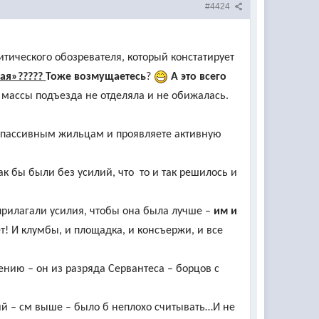
#4424
итического обозревателя, который констатирует
лая»?????
Тоже возмущаетесь
?
А это всего
 массы подъезда не отделяла и не обижалась.
я к пассивным жильцам и проявляете активную
ак бы были без усилий, что то и так решилось и
прилагали усилия, чтобы она была лучше –
им и
ет! И клумбы, и площадка, и консъержи, и все
ению – он из разряда Сервантеса – борцов с
ний – см выше – было б неплохо считывать…И не