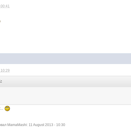
 00:41
 10:29
1:
...
ал MamaMashi: 11 August 2013 - 10:30