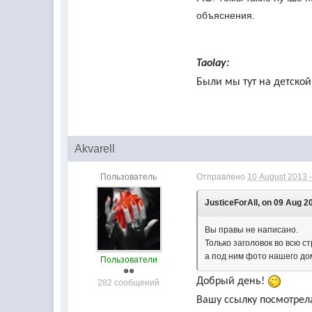
объяснения.
Taolay:
Были мы тут на детской
Akvarell
Пользователь
Отправлено
10 August 2013 -
JusticeForAll, on 09 Aug 20
Вы правы не написано.
Только заголовок во всю ст
а под ним фото нашего до
Пользователи
Добрый день!
282 сообщений
Вашу ссылку посмотрел