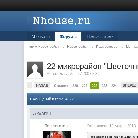
Nhouse.ru
Форумы
Пользователи
Форум Новостройки
→
Новостройки
→
Подмосковье
→
Мытищ
.
22 микрорайон "Цветоч
Автор
Dizzy
,
Aug 07 2007 8:32
«
НАЗАД
ВПЕРЕД
Страниц
220
221
222
223
224
Сообщений в теме: 4677
Akvarell
Пользователь
Отправлено
10 August 2013 -
MamaMashi, on 10 Aug 201