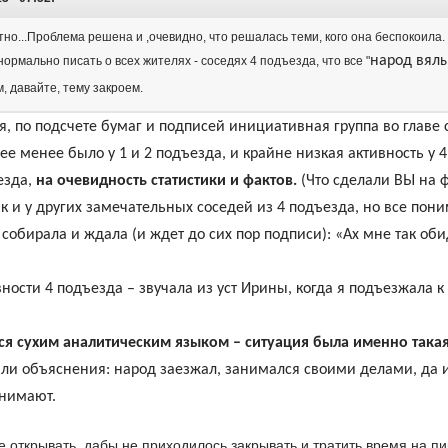
тно...Проблема решена и ,очевидно, что решалась теми, кого она беспокоила
народ вялы
нормально писать о всех жителях - соседях 4 подъезда, что все "
м, давайте, тему закроем.
, по подсчете бумаг и подписей инициативная группа во главе 
лее менее было у 1 и 2 подъезда, и крайне низкая активность у
езда,
на очевидность статистики и фактов.
(Что сделали ВЫ на 
ак и у других замечательных соседей из 4 подъезда, но все пон
 собирала и ждала (и ждет до сих пор подписи): «Ах мне так об
вности 4 подъезда – звучала из уст Ирины, когда я подъезжала к
ся сухим аналитическим языком – ситуация была именно такая
ли объяснения: народ заезжал, занимался своими делами, да и 
онимают.
е открывать, дабы не приходилось закрывать и тратить время на п