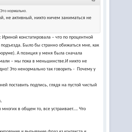
. Это нормально.
й, не активный, никто ничем заниматься не
с Ириной констатировала – что по процентной
 4 подъезда. Было бы странно обижаться мне, как
форуме). А позиция у меня была сначала
имали – мы пока в меньшинстве.И никто не
идно! Это ненормально так говорить - Почему у
 ней поставить подпись, глядя на пустой чистый
.
многих в общем то, все устраивает…. Что
икирование и вырывание фраз из контекста и