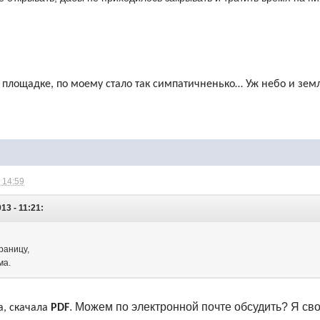
 площадке, по моему стало так симпатичненько… Уж небо и зем
 14:59
13 - 11:21:
раницу,
ма.
. Можем по электронной почте обсудить? Я св
а, скачала
PDF