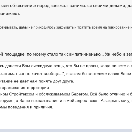
ыли объяснения: народ заезжал, занимался своими делами, да 
 понимают.
 открывать, дабы не приходилось закрывать и тратить время на пикирование 
ой площадке, по моему стало так симпатичненько… Уж небо и зе
сь донести Вам очевидную вещь, что Вы не правы, когда пишете о
", в каком бы контексте слова Ваши
 заниматься не хочет вообще…
итание не даёт нам понять друг друга.
гораживания территории...
ном Стройтексом и обслуживаемом Берегом. Всё было отлично и без
форуме, а Ваше высказывание и в мой адрес тоже...А закрыть хочу
ормы поведения и приличия.