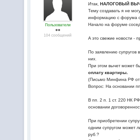
Итак,
НАЛОГОВЫЙ ВЫЧ
Тему создавать я не мог
информацию с форума с
Начало на форуме сосе
Пользователи
104 сообщений
А это свежие новости - 
По заявлению супругов в
них.
При этом вычет может б
оплату квартиры.
(Письмо Минфина РФ от 0
Вопрос: На основании пп
В пп. 2 п. 1 ст. 220 НК
основании договореннос
При приобретении супру
одним супругом может ли
руб.?