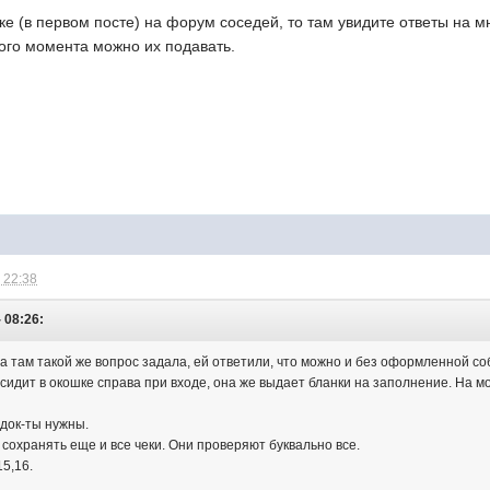
ке (в первом посте) на форум соседей, то там увидите ответы на м
ого момента можно их подавать.
 22:38
- 08:26:
а там такой же вопрос задала, ей ответили, что можно и без оформленной со
сидит в окошке справа при входе, она же выдает бланки на заполнение. На м
 док-ты нужны.
сохранять еще и все чеки. Они проверяют буквально все.
5,16.