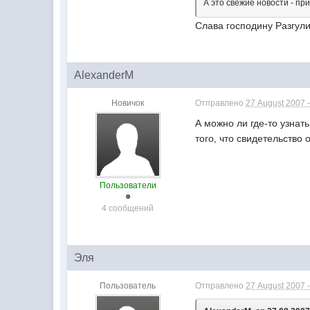
А это свежие новости - пр
Слава господину Разгули
AlexanderM
Новичок
Отправлено
27 August 2007 -
А можно ли где-то узнат
того, что свидетельство
Пользователи
4 сообщений
Эля
Пользователь
Отправлено
27 August 2007 -