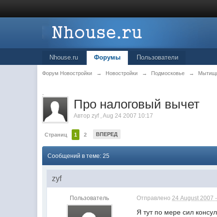
Nhouse.ru
Форумы
Пользователи
Форум Новостройки
→
Новостройки
→
Подмосковье
→
Мытищ
.
Про налоговый вычет
Автор
zyf
,
Aug 24 2007 10:17
ВПЕРЕД
Страниц
1
2
Сообщений в теме: 25
zyf
Пользователь
Отправлено
24 August 2007 -
Я тут по мере сил конс