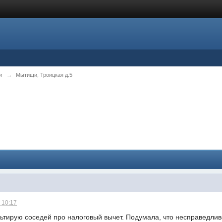
и
→
Мытищи, Троицкая д.5
 10:17
ультирую соседей про налоговый вычет. Подумала, что несправедл