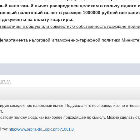
ый налоговый вычет распределен целиком в пользу одного и
енный налоговый вычет в размере 1000000 рублей вне зависи
документы на оплату квартиры.
 квартиры в общую или совместную собственность граждане прин
Департамента налоговой и таможенно-тарифной политики Министе
 07:20
ьтирую соседей про налоговый вычет. Подумала, что несправедливо по отнош
Т.
, поэтому положу сюда, как наиболее подходящее по смыслу. Можно сделать 
й тут
http://www.orbita-do...opic.php?1061.0