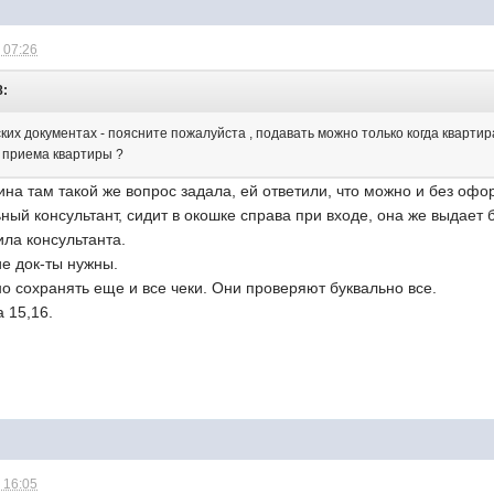
 07:26
8:
ких документах - поясните пожалуйста , подавать можно только когда квартир
м приема квартиры ?
на там такой же вопрос задала, ей ответили, что можно и без оф
ный консультант, сидит в окошке справа при входе, она же выдает 
ла консультанта.
ие док-ты нужны.
о сохранять еще и все чеки. Они проверяют буквально все.
 15,16.
 16:05