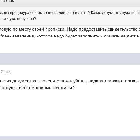
- 17:15:
какова процедура оформления налогового вычета? Какие документы куда нести?
ности уже получено?
овую по месту своей прописки. Надо предоставить свидетельство о
бланк заявления, которое надо будет заполнить и скачать на диск и
 21:58
еских документах - поясните пожалуйста , подавать можно только 
 покупки и актом приема квартиры ?