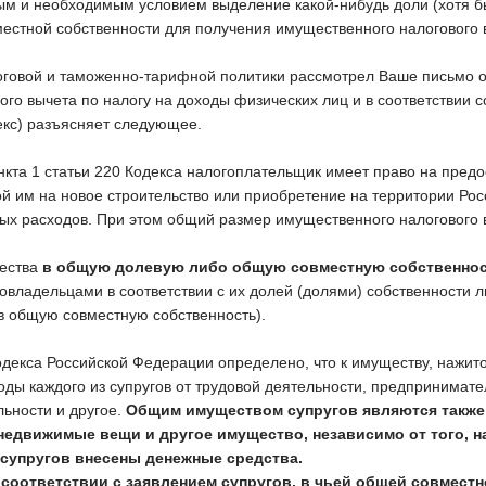
ым и необходимым условием выделение какой-нибудь доли (хотя б
местной собственности для получения имущественного налогового 
оговой и таможенно-тарифной политики рассмотрел Ваше письмо о
го вычета по налогу на доходы физических лиц и в соответствии с
екс) разъясняет следующее.
ункта 1 статьи 220 Кодекса налогоплательщик имеет право на пред
ой им на новое строительство или приобретение на территории Ро
ых расходов. При этом общий размер имущественного налогового 
ества
в общую долевую либо общую совместную собственно
овладельцами в соответствии с их долей (долями) собственности 
в общую совместную собственность).
одекса Российской Федерации определено, что к имуществу, нажит
ходы каждого из супругов от трудовой деятельности, предпринимате
льности и другое.
Общим имуществом супругов являются также
едвижимые вещи и другое имущество, независимо от того, на
з супругов внесены денежные средства.
 соответствии с заявлением супругов, в чьей общей совмест