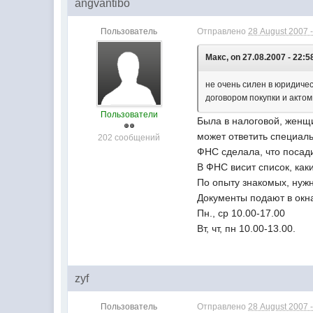
angvantibo
Пользователь
Отправлено
28 August 2007 -
Макс, on 27.08.2007 - 22:5
не очень силен в юридичес
договором покупки и акто
Пользователи
Была в налоговой, женщи
может ответить специаль
202 сообщений
ФНС сделала, что посади
В ФНС висит список, как
По опыту знакомых, нужн
Документы подают в окна
Пн., ср 10.00-17.00
Вт, чт, пн 10.00-13.00.
zyf
Пользователь
Отправлено
28 August 2007 -