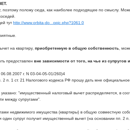
ЕТ.
у, поэтому положу сюда, как наиболее подходящее по смыслу. Мож
оседей.
дей тут
http://www.orbita-do...opic.php?1061.0
приятные.
ычет на квартиру,
приобретенную в общую собственность
, мож
ыть предоставлен
вне зависимости от того, на чье из супруго
6.08.2007 г. N 03-04-05-01/260)4
. 2 п. 1 ст. 21 Налогового кодекса РФ прошу дать мне официальн
 РФ указано: "имущественный налоговый вычет распределяется, в со
ти между супругами".
гами недвижимого имущества (квартиры) в общую совместную собс
 один супруг получит имущественный вычет (на основании пп. 2 п.