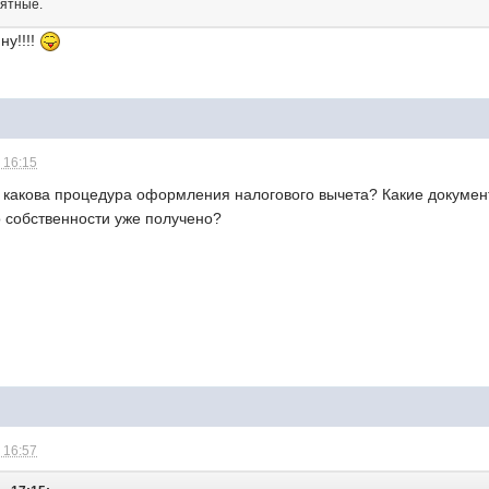
иятные.
ну!!!!
 16:15
ь какова процедура оформления налогового вычета? Какие документ
 о собственности уже получено?
 16:57