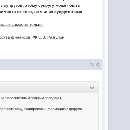
з супругов, этому супругу может быть
мости от того, на чье из супругов имя
имают самостоятельно
.
рства финансов РФ С.В. Разгулин
#2
ению к сосбвенным родным соседям-)
отдельную тему, скопировав информацию с форума