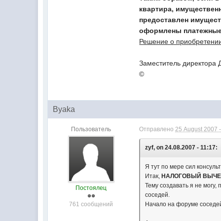
квартира, имущественн
предоставлен имуществ
оформлены платежные 
Решение о приобретении
Заместитель директора 
©
Byaka
Пользователь
Отправлено
25 August 2007 -
zyf, on 24.08.2007 - 11:17:
Я тут по мере сил консул
Итак,
НАЛОГОВЫЙ ВЫЧЕ
Тему создавать я не могу
Постоялец
соседей.
761 сообщений
Начало на форуме соседе