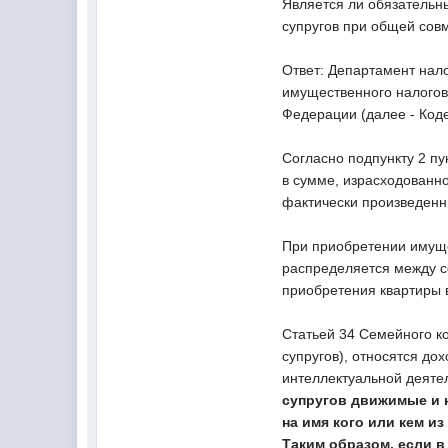
Является ли обязательн
супругов при общей сов
Ответ: Департамент нал
имущественного налогово
Федерации (далее - Код
Согласно подпункту 2 п
в сумме, израсходованн
фактически произведенн
При приобретении имущ
распределяется между с
приобретения квартиры 
Статьей 34 Семейного к
супругов), относятся до
интеллектуальной деяте
супругов движимые и н
на имя кого или кем и
Таким образом, если в