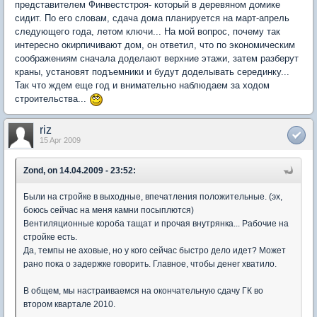
представителем Финвестстроя- который в деревяном домике
сидит. По его словам, сдача дома планируется на март-апрель
следующего года, летом ключи... На мой вопрос, почему так
интересно окирпичивают дом, он ответил, что по экономическим
соображениям сначала доделают верхние этажи, затем разберут
краны, установят подъемники и будут доделывать серединку...
Так что ждем еще год и внимательно наблюдаем за ходом
строительства...
riz
15 Apr 2009
Zond, on 14.04.2009 - 23:52:
Были на стройке в выходные, впечатления положительные. (эх,
боюсь сейчас на меня камни посыплются)
Вентиляционные короба тащат и прочая внутрянка... Рабочие на
стройке есть.
Да, темпы не аховые, но у кого сейчас быстро дело идет? Может
рано пока о задержке говорить. Главное, чтобы денег хватило.
В общем, мы настраиваемся на окончательную сдачу ГК во
втором квартале 2010.