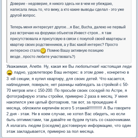
Доверие - недоверие, я никого здесь ни в чем не убеждаю,
написала лишь то, что вижу, а кто какие выводы сделал - это уже
другой вопрос.
Теперь меня интересует другое....я Вас, Bucha, далеко не первый
раз встречаю на форумах объектов Инвест-строя... я там
присутствовала и присутсвую в связи с покупой своей квартиры и
квартир своих родственников, а у Вас какой интерес? Просто
интересно стало
Помню Вашу активную позицию
везде...просто любите участвовать?)
Уважаемая, Anette. Ну, какая же Вы любопытная! настоящая леди
ладно, удовлетворю Ваш интерес: в этом доме , конкретно в
3 -ей секции, я купил квартиру, для своих детей. Что касается,
наблюдения, поверьте, нет разницы наблюдать за стройкой с 50-
70 метров или с 150-200. По просьбе своих соседей по Астре, я
фотографирую этапы стройки, примерно 2 раза в месяц. У меня
накопился уже целый фотоархив, так вот, за прошедшие 4
месяца, обложили кирпичём всего 5 этажей!!!!!!!!!!! А Вы говорите
2 дня - этаж. Ни в коем случае, не хотел Вас обидеть, но если
быть оптимистами, так давайте не будем путать со сказочниками.
А излагать людям (соседям) достоверную информацию, что один
этаж закладывается, примерно за пол месяца.