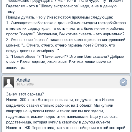
"невозможно предугадать"? Мы что - в "Поле чудес" тут играем?
Гадателям - это в "Школу экстрасенсов" надо, а не в данную
тему.
Поводы думать, что у Инвест-строя проблемы следующие:
1. Имеющаяся забастовка с дальнейшим съездом гастарбайтеров
в милые их сердцу края. То есть - платить было нечем и рабочих
просто "кинули". Уважаемая, Вы хотите сказать - это нормально?
2. Уменьшение "в разы" численности каменщиков на сегодняшний
момент. "...Отчего, отчего, отчего гармонь поёт? Оттого, что
воздух давит на мембрану..."
3. "Новый объект"? "Намечается"? Это они Вам сказали? Добрые
у них с Вами, видимо, отношения. Вот мне лично никто не
звонил, да...
Anette
16 Apr 2009
Зачем этот сарказм?
Насчет 300-х это Вы хорошо сказали, не думаю, что Инвест
когда-либо ставил столько рабочих на 1 объект. Мы купили
квартиру на нулевом цикле и также как вы все ждали,
надумывали, искали недостатки, паниковали. Еще у нас есть
родственница, которая купила квартиру в другом объекте
Инвеста - ЖК Перспектива, так что опыт общения с этой конторой