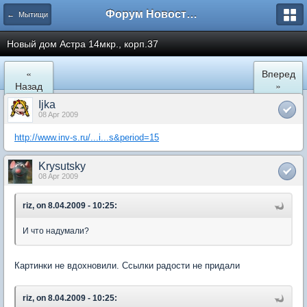
Форум Новостройки
← Мытищи
Новый дом Астра 14мкр., корп.37
«
Вперед
Назад
»
Ijka
08 Apr 2009
http://www.inv-s.ru/...i...s&period=15
Krysutsky
08 Apr 2009
riz, on 8.04.2009 - 10:25:
И что надумали?
Картинки не вдохновили. Ссылки радости не придали
riz, on 8.04.2009 - 10:25: