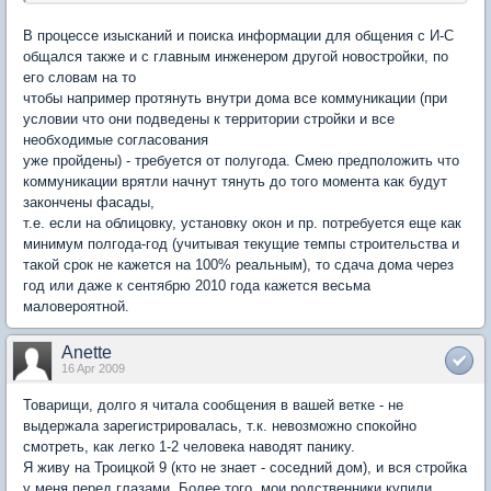
В процессе изысканий и поиска информации для общения с И-С
общался также и с главным инженером другой новостройки, по
его словам на то
чтобы например протянуть внутри дома все коммуникации (при
условии что они подведены к территории стройки и все
необходимые согласования
уже пройдены) - требуется от полугода. Смею предположить что
коммуникации врятли начнут тянуть до того момента как будут
закончены фасады,
т.е. если на облицовку, установку окон и пр. потребуется еще как
минимум полгода-год (учитывая текущие темпы строительства и
такой срок не кажется на 100% реальным), то сдача дома через
год или даже к сентябрю 2010 года кажется весьма
маловероятной.
Anette
16 Apr 2009
Товарищи, долго я читала сообщения в вашей ветке - не
выдержала зарегистрировалась, т.к. невозможно спокойно
смотреть, как легко 1-2 человека наводят панику.
Я живу на Троицкой 9 (кто не знает - соседний дом), и вся стройка
у меня перед глазами. Более того, мои родственники купили