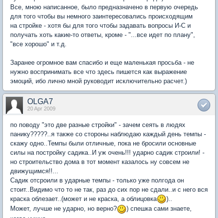
Все, мною написанное, было предназначено в первую очередь
для того чтобы вы немного заинтересовались происходящим
на стройке - хотя бы для того чтобы задавать вопросы И-С и
получать хоть какие-то ответы, кроме - "...все идет по плану",
"все хорошо" и т.д.
Заранее огромное вам спасибо и еще маленькая просьба - не
нужно воспринимать все что здесь пишется как выражение
эмоций, ибо лично мной руководит исключительно расчет.)
OLGA7
20 Apr 2009
по поводу "это две разные стройки" - зачем сеять в людях
панику?????..я также со стороны наблюдаю каждый день темпы -
скажу одно..Темпы были отличные, пока не бросили основные
силы на постройку садика..И уж очень!!! ударно садик строили! -
но строительство дома в тот момент казалось ну совсем не
движущимся!!...
Садик отсроили в ударные темпы - только уже полгода он
стоит..Видимо что то не так, раз до сих пор не сдали..и с него вся
краска облезает..(может и не краска, а облицовка
)..
Может, лучше не ударно, но верно?
) спешка сами знаете,