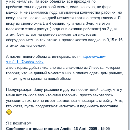
у нас немалый. На всех объектах все проходит по
приблизительно одинаковой схеме, если, конечно, не форс-
мажор. Я не занимаюсь подсчитыванием количества рабочих, но
вижу, как за несколько дней меняется картина перед глазами. Я
вижу из своего окна 1 и 4 секции, ну и часть 3-ей, и в этой
плоскости этажи растут (когда они активно работают) за 2 дня
этаж. Сейчас вот например занимаются лифтовым
оборудованием на тех этаже + продолжается кладка на 9,15 и 16
этажах разных секций.
А насчет нового объекта: во-первых, вот -
http://www.inv-
s.ru/...i...7&add=index
а во-вторых, действительно есть знакомые из Инвеста, которые
говорят, что на данный момент у них в планах сдать дом раньше,
т.к. им нужны краны на новый объект.
Предупреждая Вашу реакцию и других посетителей, скажу, что у
меня нет смысла вам что-либо говорить, просто захотелось
успокоить тех, кто не имеет возможности посещать стройку. А те,
кто хотят, пусть продолжают нагнетать и поднимать восстание
Я с позитивом!
Сообщение отредактировал Anette: 16 April 2009 - 15:05