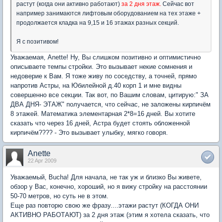
растут (когда они активно работают)
за 2 дня этаж.
Сейчас вот
например занимаются лифтовым оборудованием на тех этаже +
продолжается кладка на 9,15 и 16 этажах разных секций.
Я с позитивом!
Уважаемая, Anette! Ну, Вы слишком позитивно и оптимистично
описываете темпы стройки. Это вызывает некие сомнения и
недоверие к Вам. Я тоже живу по соседству, а точней, прямо
напротив Астры, на Юбилейной д.40 корп 1 и мне видны
совершенно все секции. Так вот, по Вашим словам, цитирую:" ЗА
ДВА ДНЯ- ЭТАЖ" получается, что сейчас, не заложены кирпичём
8 этажей. Математика элементарная 2*8=16 дней. Вы хотите
сказать что через 16 дней, Астра будет стоять обложенной
кирпичём???? - Это вызывает улыбку, мягко говоря.
Anette
22 Apr 2009
Уважаемый, Bucha! Для начала, не так уж и близко Вы живете,
обзор у Вас, конечно, хороший, но я вижу стройку на расстоянии
50-70 метров, но суть не в этом.
Еще раз повторю свою же фразу....этажи растут (КОГДА ОНИ
АКТИВНО РАБОТАЮТ) за 2 дня этаж (этим я хотела сказать, что