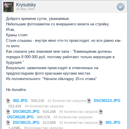
Krysutsky
26 May 2009
Доброго времени суток, уважаемые.
Небольшие фотозаметки со вчерашнего визита на стройку.
Итак,
Краны стоят.
Стуки слышны - внутри явно что-то происходит, но все равно как-
то вяло.
Как сказала уже знакомая мне чапа - "Каменщикам должны
порядка 8 000 000 руб, поэтому работают только верующие в
будущее."
Визуально: шевеления происходят в отмеченных на
предпоследнем фото красными кругами местах.
Из положительного: "Начали обкладку 10-го этажа"
Не болейте.
002.JPG
DSC00123.JPG
558.31К
42 Количество загрузок:
552.42К
44 Количество загрузок:
DSC00125.JPG
634.28К
45 Количество загрузок:
DSC00128.JPG
605.57К
46 Количество загрузок:
DSC00131.JPG
001.JPG
613.89К
52 Количество загрузок:
1.42МБ
68 Количество загрузок: