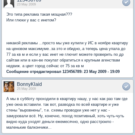
23 May 2009
Это типа реклама такая мощная???
Или глюки у вас с инетом?
никакой рекламы ...просто мы уже купили у ИС в ноябре квартиру
на ценовом максимуме..за это и обидно,.а теперь цена упала до
77 за кв м и если у вас инет не глючит можете проверить по др
сайтам или в кач-ве покупат обратиться к крупным агенствам
недвиж. а цвет город сейчас от 75 за кв м
Сообщение отредактировал 123456789: 23 May 2009 - 19:09
BonnyKlaid
25 May 2009
А мы в субботу проходили в квартиру нашу, у нас как раз там где
уже окна вставили. так вот, разводка по всей квартире и уже
стены "выровнены", т.е. схемы проводки уже нет у нас -
замуровали всё. Ну, конечно, поход позитивный, хоть чуть-чуть
видно куда уходят деньги ежемесячно, одно расстроило -
маленькие балкончики...