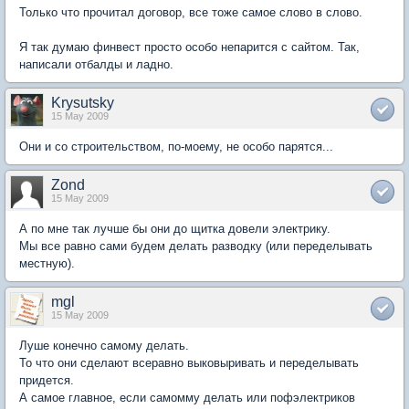
Только что прочитал договор, все тоже самое слово в слово.
Я так думаю финвест просто особо непарится с сайтом. Так,
написали отбалды и ладно.
Krysutsky
15 May 2009
Они и со строительством, по-моему, не особо парятся...
Zond
15 May 2009
А по мне так лучше бы они до щитка довели электрику.
Мы все равно сами будем делать разводку (или переделывать
местную).
mgl
15 May 2009
Луше конечно самому делать.
То что они сделают всеравно выковыривать и переделывать
придется.
А самое главное, если самомму делать или пофэлектриков