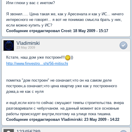
Или глюки у вас с инетом?
Я звонил..... Цена такая же, как у Аресенала и как у ИС... ничего
интересного не говорят... я вот не понимаю смысла брать у них,
если можно купить у ИС?
Сообщение отредактировал Crost: 18 May 2009 - 15:17
Vladimirski
23 May 2009
Кстате, наш дом уже построен!!!
))
http://www.finvestro...shi/56-mitischi
пометка "дом построен" не означает,что он на самом деле
построен,а означает,что цена квартир уже как у построенного
дома,а не как с нуля
и ещё,если кого-то сейчас смущают темпы строительства. вчера
разговаривали с чебухчаном. на данный момент все основные
работы происходят внутри,поэтому на улице пока тишина.
Сообщение отредактировал Vladimirski: 23 May 2009 - 14:22
123456789