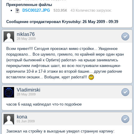
Прикрепленные файлы
DSC00127.JPG
533.95К
43 Количество загрузок:
Сообщение отредактировал Krysutsky: 26 May 2009 - 09:39
niklas76
28 May 2009
Всем привет!!! Сегодня проезжал мимо стройки... Увиденное
порадовало... Все шумело, гремело, по крайней мере один кран
(который былижний к Орбите) работал- на крыше занимались
перекрытием лифтовых шахт, во всю постукивали каменщики-
кирпичили 10-й и 17-й этажи во второй башне... другие рабочие
вставляли окошки... Вобщем, идет работа!!!
Vladimirski
28 May 2009
часов 6 назад наблюдал что-то подобное
kona
01 Jun 2009
Заезжал на стройку в выходные увидел странную картину: