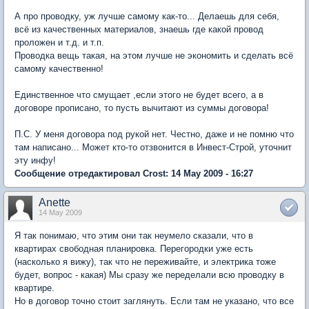
А про проводку, уж лучше самому как-то... Делаешь для себя,
всё из качественных материалов, знаешь где какой провод
проложен и т.д. и т.п.
Проводка вещь такая, на этом лучше не экономить и сделать всё
самому качественно!
Единственное что смущает ,если этого не будет всего, а в
договоре прописано, то пусть вычитают из суммы договора!
П.С. У меня договора под рукой нет. Честно, даже и не помню что
там написано... Может кто-то отзвонится в Инвест-Строй, уточнит
эту инфу!
Сообщение отредактировал Crost: 14 May 2009 - 16:27
Anette
14 May 2009
Я так понимаю, что этим они так неумело сказали, что в
квартирах свободная планировка. Перегородки уже есть
(насколько я вижу), так что не переживайте, и электрика тоже
будет, вопрос - какая) Мы сразу же переделали всю проводку в
квартире.
Но в договор точно стоит заглянуть. Если там не указано, что все