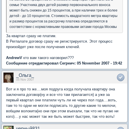
семье Участника двух детей размер первоначального взноса
может быть снижен до 15 процентов, а при наличии трех и более
детей - до 10 процентов. Стоимость квадратного метра квартиры
и размер процентов за рассрочку платежа определяются в
соответствии с нормативными правовыми актами города Москвы
За квартал сразу не платим.
В Регпалате договор сразу не регистрируется. Этот процесс
произойдет уже после получения ключей.
AndrewV
кто вам такого наговорил???
Сообщение отредактировал Сегреич: 05 November 2007 - 19:42
_Ольга_
05 Nov 2007
Вот и я про то же....моя подруга когда получала квартиру она
заключила договор(ну и все что там прилагается) а уже за
первый квартал они платили чуть ли не через пол года....воть,
там то то одни не могли подписать то другие какие то мелочи,
вобщем волокита(но они при этом въехали, так что не пугаю ни
кого)....у нас может так же быть может быстрее, так что воть!
черный831