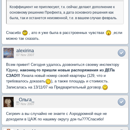
Коэффициент не приплюсуют, т.к. сейчас делают дополнение к
основному решению Префекта, а дата основного решения как
была, так и останется неизменной, т.е. в вашем случае февраль.
Спасибо
, ато я уже была в расстроенных чувствах
,если
можно так сказать.
alexirina
07 Nov 2007
Всем привет! Сегодня удалось дозвониться своему инспектору
Юдину,
наконец-то пришли новые распоряжения из ДЕПа
СЗАО!!!
Узнала новый номер своей квартиры (129, что и
требовалось доказать
), а также площадь и стоимость.
Записалась на 13/11/07 на Предварительный договор.
_Ольга_
07 Nov 2007
Сегреич а вы случайно не знаете с Аэродромной еще не
доходили в ЦАЖ по нашему округу док-ты???Спасибо!