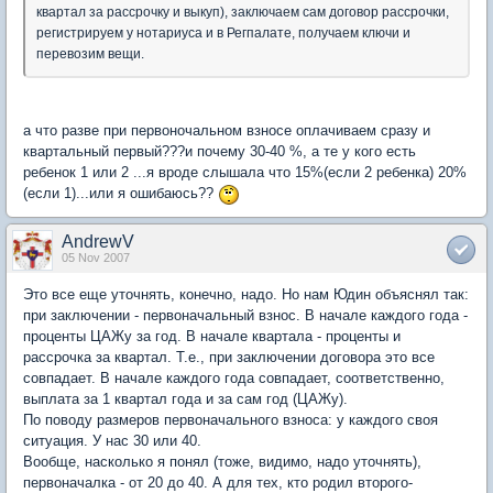
квартал за рассрочку и выкуп), заключаем сам договор рассрочки,
регистрируем у нотариуса и в Регпалате, получаем ключи и
перевозим вещи.
а что разве при первоночальном взносе оплачиваем сразу и
квартальный первый???и почему 30-40 %, а те у кого есть
ребенок 1 или 2 ...я вроде слышала что 15%(если 2 ребенка) 20%
(если 1)...или я ошибаюсь??
AndrewV
05 Nov 2007
Это все еще уточнять, конечно, надо. Но нам Юдин объяснял так:
при заключении - первоначальный взнос. В начале каждого года -
проценты ЦАЖу за год. В начале квартала - проценты и
рассрочка за квартал. Т.е., при заключении договора это все
совпадает. В начале каждого года совпадает, соответственно,
выплата за 1 квартал года и за сам год (ЦАЖу).
По поводу размеров первоначального взноса: у каждого своя
ситуация. У нас 30 или 40.
Вообще, насколько я понял (тоже, видимо, надо уточнять),
первоначалка - от 20 до 40. А для тех, кто родил второго-