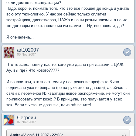
если дом не в эксплуатации?
Надо, короче, поймать того, кто это все прошел до конца и узнать
всю эту технологию. У нас же сейчас только сплетни
застройщика, диспетчеров, ЦАЖа и наши размышлизмы, а на их
же договоры и постановления им самим.... Ну, все поняли, да?
Я опечаленъ...
art102007
06 Nov 2007
Что-то замолчали у нас те, кого уже давно приглашали в ЦАЖ.
Ау, вы где? Что нового?????
И вопрос тем, кто знает: если у нас решение префекта было
подписано уже в феврале (но на руки его не давали), а сейчас в
связи с переменой № квартиры новое распоряжение, не могут они
приплюсовать этот коэф.? В принципе, это получается у всех
так. Если я чего не догоняю, плиз объясните!
Сегреич
07 Nov 2007
AndrewV, on 6.11.2007 - 22:08: