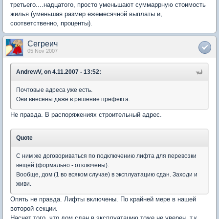
третьего....надцатого, просто уменьшают суммаррную стоимость
жилья (уменьшая размер ежемесячной выплаты и,
соответственно, проценты).
Сегреич
05 Nov 2007
AndrewV, on 4.11.2007 - 13:52:
Почтовые адреса уже есть.
Они внесены даже в решение префекта.
Не правда. В распоряжениях строительный адрес.
Quote
С ним же договориваться по подключению лифта для перевозки
вещей (формально - отключены).
Вообще, дом (1 во всяком случае) в эксплуатацию сдан. Заходи и
живи.
Опять не правда. Лифты включены. По крайней мере в нашей
воторой секции.
Насчет того, что дом сдан в эксплуатацию тоже не уверен, т.к.