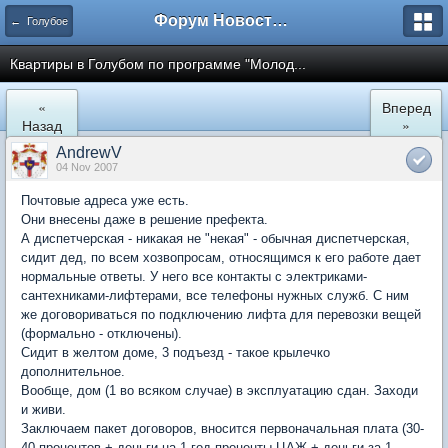
Форум Новостройки
← Голубое
Квартиры в Голубом по программе "Молод...
«
Вперед
Назад
»
AndrewV
04 Nov 2007
Почтовые адреса уже есть.
Они внесены даже в решение префекта.
А диспетчерская - никакая не "некая" - обычная диспетчерская,
сидит дед, по всем хозвопросам, относящимся к его работе дает
нормальные ответы. У него все контакты с электриками-
сантехниками-лифтерами, все телефоны нужных служб. С ним
же договориваться по подключению лифта для перевозки вещей
(формально - отключены).
Сидит в желтом доме, 3 подъезд - такое крылечко
дополнительное.
Вообще, дом (1 во всяком случае) в эксплуатацию сдан. Заходи
и живи.
Заключаем пакет договоров, вносится первоначальная плата (30-
40 процентов + деньги на 1 год проценты ЦАЖ + деньги за 1