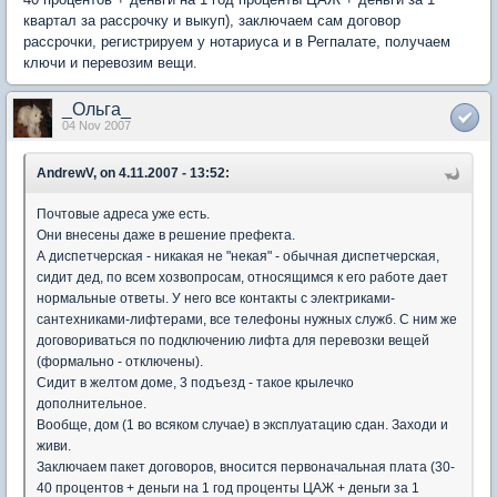
квартал за рассрочку и выкуп), заключаем сам договор
рассрочки, регистрируем у нотариуса и в Регпалате, получаем
ключи и перевозим вещи.
_Ольга_
04 Nov 2007
AndrewV, on 4.11.2007 - 13:52:
Почтовые адреса уже есть.
Они внесены даже в решение префекта.
А диспетчерская - никакая не "некая" - обычная диспетчерская,
сидит дед, по всем хозвопросам, относящимся к его работе дает
нормальные ответы. У него все контакты с электриками-
сантехниками-лифтерами, все телефоны нужных служб. С ним же
договориваться по подключению лифта для перевозки вещей
(формально - отключены).
Сидит в желтом доме, 3 подъезд - такое крылечко
дополнительное.
Вообще, дом (1 во всяком случае) в эксплуатацию сдан. Заходи и
живи.
Заключаем пакет договоров, вносится первоначальная плата (30-
40 процентов + деньги на 1 год проценты ЦАЖ + деньги за 1