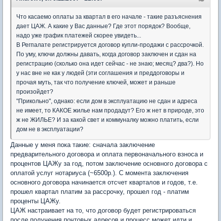
Что касаемо оплаты за квартал в его начале - такие разъяснения
дает ЦАЖ. А какие у Вас данные? Где этот порядок? Вообще,
надо уже график платежей скорее увидеть...
В Регпалате регистрируется договор купли-продажи с рассрочкой.
По уму, ключи должны давать, когда договор заключен и сдан на
регистрацию (сколько она идет сейчас - не знаю; месяц? два?). Но
у нас вне не как у людей (эти соглашения и преддоговоры и
прочая муть, так что получение ключей, может и раньше
произойдет?
"Прикольно", однако: если дом в эксплуатацию не сдан и адреса
не имеет, то КАКОЕ жилье нам продадут? Его ж нет в природе, это
ж не ЖИЛЬЕ? И за какой свет и коммуналку можно платить, если
дом не в эксплуатации?
Данные у меня пока такие: сначала заключение
предварительного договора и оплата первоначального взноса и
процентов ЦАЖу за год, потом заключение основного договора с
оплатой услуг нотариуса (~6500р.). С момента заключения
основного договора начинается отсчет кварталов и годов, т.е.
прошел квартал платим за рассрочку, прошел год - платим
проценты ЦАЖу.
ЦАЖ настраивает на то, что договор будет регистрироваться
после получения почтовых адресов и процесс может идти и