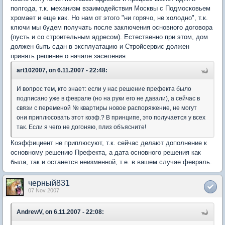
полгода, т.к. механизм взаимодействия Москвы с Подмосковьем
хромает и еще как. Но нам от этого "ни горячо, не холодно", т.к.
ключи мы будем получать после заключения основного договора
(пусть и со строительным адресом). Естественно при этом, дом
должен быть сдан в эксплуатацию и Стройсервис должен
принять решение о начале заселения.
art102007, on 6.11.2007 - 22:48:
И вопрос тем, кто знает: если у нас решение префекта было
подписано уже в феврале (но на руки его не давали), а сейчас в
связи с переменой № квартиры новое распоряжение, не могут
они приплюсовать этот коэф.? В принципе, это получается у всех
так. Если я чего не догоняю, плиз объясните!
Коэффициент не приплюсуют, т.к. сейчас делают дополнение к
основному решению Префекта, а дата основного решения как
была, так и останется неизменной, т.е. в вашем случае февраль.
черный831
07 Nov 2007
AndrewV, on 6.11.2007 - 22:08: