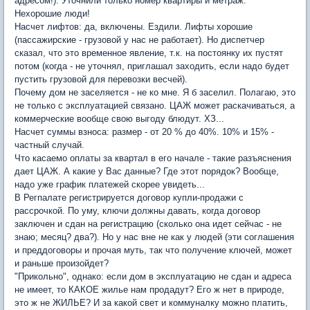
адресом!). Уточнили только номер квартиры и метраж.
Нехорошие люди!
Насчет лифтов: да, включены. Ездили. Лифты хорошие
(пассажирские - грузовой у нас не работает). Но диспетчер
сказал, что это временное явление, т.к. на постоянку их пустят
потом (когда - не уточнял, приглашал заходить, если надо будет
пустить грузовой для перевозки весчей).
Почему дом не заселяется - не ко мне. Я б заселил. Полагаю, это
не только с эксплуатацией связано. ЦАЖ может раскачиваться, а
коммерческие вообще свою выгоду блюдут. ХЗ...
Насчет суммы взноса: размер - от 20 % до 40%. 10% и 15% -
частный случай.
Что касаемо оплаты за квартал в его начале - такие разъяснения
дает ЦАЖ. А какие у Вас данные? Где этот порядок? Вообще,
надо уже график платежей скорее увидеть...
В Регпалате регистрируется договор купли-продажи с
рассрочкой. По уму, ключи должны давать, когда договор
заключен и сдан на регистрацию (сколько она идет сейчас - не
знаю; месяц? два?). Но у нас вне не как у людей (эти соглашения
и преддоговоры и прочая муть, так что получение ключей, может
и раньше произойдет?
"Прикольно", однако: если дом в эксплуатацию не сдан и адреса
не имеет, то КАКОЕ жилье нам продадут? Его ж нет в природе,
это ж не ЖИЛЬЕ? И за какой свет и коммуналку можно платить,