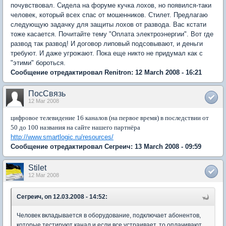
почувствовал. Сидела на форуме кучка лохов, но появился-таки
человек, который всех спас от мошенников. Стилет. Предлагаю
следующую задачку для защиты лохов от развода. Вас кстати
тоже касается. Почитайте тему "Оплата электроэнергии". Вот где
развод так развод! И договор липовый подсовывают, и деньги
требуют. И даже угрожают. Пока еще никто не придумал как с
"этими" бороться.
Сообщение отредактировал Renitron: 12 March 2008 - 16:21
ПосСвязь
12 Mar 2008
цифровое телевидение 16 каналов (на первое время) в последствии от
50 до 100 названия на сайте нашего партнёра
http://www.smartlogic.ru/resources/
Сообщение отредактировал Сегреич: 13 March 2008 - 09:59
Stilet
12 Mar 2008
Сегреич, on 12.03.2008 - 14:52:
Человек вкладывается в оборудование, подключает абонентов,
которые тестируют канал и если все устраивает, то оплачивают