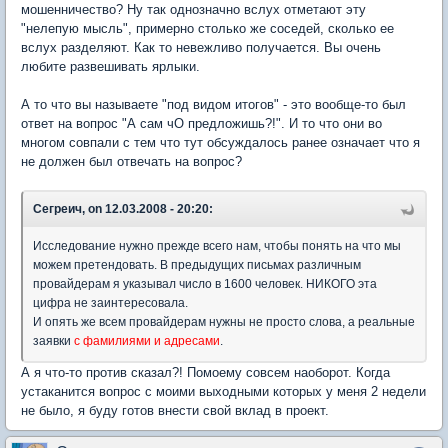
мошенничество? Ну так однозначно вслух отметают эту
"нелепую мысль", примерно столько же соседей, сколько ее
вслух разделяют. Как то невежливо получается. Вы очень
любите развешивать ярлыки.
А то что вы называете "под видом итогов" - это вообще-то был
ответ на вопрос "А сам чО предложишь?!". И то что они во
многом совпали с тем что тут обсуждалось ранее означает что я
не должен был отвечать на вопрос?
Сегреич, on 12.03.2008 - 20:20:
Исследование нужно прежде всего нам, чтобы понять на что мы
можем претендовать. В предыдущих письмах различным
провайдерам я указывал число в 1600 человек. НИКОГО эта
цифра не заинтересовала.
И опять же всем провайдерам нужны не просто слова, а реальные
заявки
с фамилиями и адресами
.
А я что-то против сказал?! Помоему совсем наоборот. Когда
устаканится вопрос с моими выходными которых у меня 2 недели
не было, я буду готов внести свой вклад в проект.