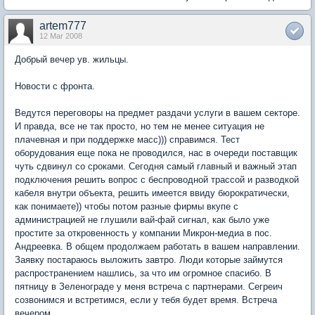
artem777
12 Mar 2008
Добрый вечер ув. жильцы.
Новости с фронта.
Ведутся переговоры на предмет раздачи услуги в вашем секторе.
И правда, все не так просто, но тем не менее ситуация не
плачевная и при поддержке масс))) справимся. Тест
оборудования еще пока не проводился, нас в очереди поставщик
чуть сдвинул со сроками. Сегодня самый главный и важный этап
подключения решить вопрос с беспроводной трассой и разводкой
кабеля внутри объекта, решить имеется ввиду бюрократически,
как понимаете)) чтобы потом разные фирмы вкупе с
администрацией не глушили вай-фай сигнал, как было уже
простите за откровенность у компании Микрон-медиа в пос.
Андреевка. В общем продолжаем работать в вашем направлении.
Заявку постараюсь выложить завтро. Люди которые займутся
распространением нашлись, за что им огромное спасибо. В
пятницу в Зеленограде у меня встреча с партнерами. Сегреич
созвонимся и встретимся, если у тебя будет время. Встреча
вечером.