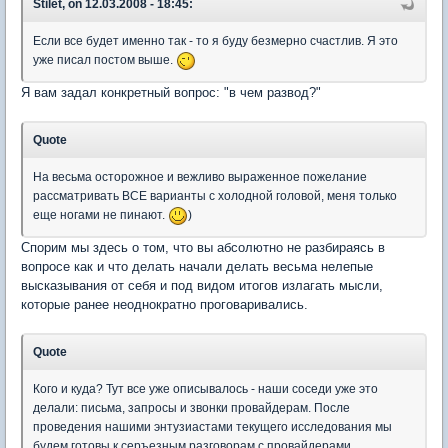
Stilet, on 12.03.2008 - 18:45:
Если все будет именно так - то я буду безмерно счастлив. Я это
уже писал постом выше.
Я вам задал конкретный вопрос: "в чем развод?"
Quote
На весьма осторожное и вежливо выраженное пожелание
рассматривать ВСЕ варианты с холодной головой, меня только
еще ногами не пинают.
)
Спорим мы здесь о том, что вы абсолютно не разбираясь в
вопросе как и что делать начали делать весьма нелепые
высказывания от себя и под видом итогов излагать мысли,
которые ранее неоднократно проговаривались.
Quote
Кого и куда? Тут все уже описывалось - наши соседи уже это
делали: письма, запросы и звонки провайдерам. После
проведения нашими энтузиастами текущего исследования мы
будем готовы к серъезным разговорам с провайдерами.