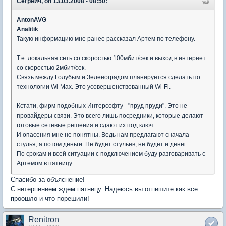
Сегреич, on 13.03.2008 - 08:50:
AntonAVG
Analitik
Такую информацию мне ранее рассказал Артем по телефону.
Т.е. локальная сеть со скоростью 100мбит/сек и выход в интернет
со скоростью 2мбит/сек.
Связь между Голубым и Зеленоградом планируется сделать по
технологии Wi-Max. Это усовершенствованный Wi-Fi.
Кстати, фирм подобных Интерсофту - "пруд пруди". Это не
провайдеры связи. Это всего лишь посредники, которые делают
готовые сетевые решения и сдают их под ключ.
И опасения мне не понятны. Ведь нам предлагают сначала
стулья, а потом деньги. Не будет стульев, не будет и денег.
По срокам и всей ситуации с подключением буду разговаривать с
Артемом в пятницу.
Спасибо за объяснение!
С нетерпением ждем пятницу. Надеюсь вы отпишите как все
проошло и что порешили!
Renitron