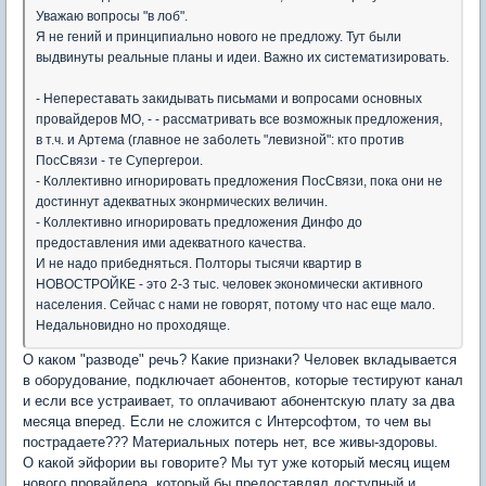
Уважаю вопросы "в лоб".
Я не гений и принципиально нового не предложу. Тут были
выдвинуты реальные планы и идеи. Важно их систематизировать.
- Непереставать закидывать письмами и вопросами основных
провайдеров МО, - - рассматривать все возможнык предложения,
в т.ч. и Артема (главное не заболеть "левизной": кто против
ПосСвязи - те Супергерои.
- Коллективно игнорировать предложения ПосСвязи, пока они не
достиннут адекватных эконрмических величин.
- Коллективно игнорировать предложения Динфо до
предоставления ими адекватного качества.
И не надо прибедняться. Полторы тысячи квартир в
НОВОСТРОЙКЕ - это 2-3 тыс. человек экономически активного
населения. Сейчас с нами не говорят, потому что нас еще мало.
Недальновидно но проходяще.
О каком "разводе" речь? Какие признаки? Человек вкладывается
в оборудование, подключает абонентов, которые тестируют канал
и если все устраивает, то оплачивают абонентскую плату за два
месяца вперед. Если не сложится с Интерсофтом, то чем вы
пострадаете??? Материальных потерь нет, все живы-здоровы.
О какой эйфории вы говорите? Мы тут уже который месяц ищем
нового провайдера, который бы предоставлял доступный и