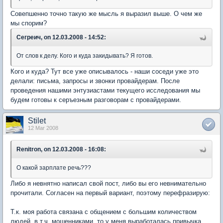
Совепшенно точно такую же мысль я выразил выше. О чем же
мы спорим?
Сегреич, on 12.03.2008 - 14:52:
От слов к делу. Кого и куда закидывать? Я готов.
Кого и куда? Тут все уже описывалось - наши соседи уже это
делали: письма, запросы и звонки провайдерам. После
проведения нашими энтузиастами текущего исследования мы
будем готовы к серъезным разговорам с провайдерами.
Stilet
12 Mar 2008
Renitron, on 12.03.2008 - 16:08:
О какой зарплате речь???
Либо я невнятно написал свой пост, либо вы его невнимательно
прочитали. Согласен на первый вариант, поэтому перефразирую:
Т.к. моя работа связана с общением с большим количеством
людей, в т.ч. мошенниками, то у меня выработалась привычка