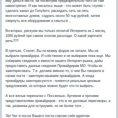
ему деньги нести, не посмотрев предварительно чего он там
намострячил. И как писалось выше - что может быть глупее -
сделать канал до Голубого, раскидать сеть на пять
многоэтажных домов, содрать около 50 тыр рублей, затем
свернуть все оборудование и смыться...
Во-вторых, рискуем мы только оплатой Интернета за 1 месяц.
1000 рублей при самом плохом раскладе. О какой зарплате
речь???
В-третьих. Стилет. Вы по-моему форум не читали. Мы не
выбрали провайдера. И собственно и не выбираем пока еще. Мы
собираем сведения о емкости нашего Интернет-рынка, дабы
предоставить данные сведения Провайдерам МО. Чтобы их
заинтересовать. Т.е. делаем именно то, о чем Вы говорили в
своем посте - заинтересовываем провайдеров. А когда
провайдеры заинтересуются - появятся реальные ценовые
предложения, из которых можно будет что-то выбрать.
А все вялые перепалки с Поссвязью, Артемом и прочими
представителями провайдеров - это ж не деловые переговоры, а
так, разминка для остроумия, но не более того...
ЗЫ Чет я после Вашего поста совсем себя идиотом