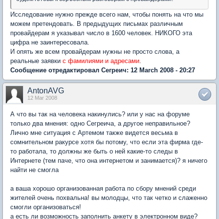
Исследование нужно прежде всего нам, чтобы понять на что мы
можем претендовать. В предыдущих письмах различным
провайдерам я указывал число в 1600 человек. НИКОГО эта
цифра не заинтересовала.
И опять же всем провайдерам нужны не просто слова, а
реальные заявки
с фамилиями и адресами
.
Сообщение отредактировал Сегреич: 12 March 2008 - 20:27
AntonAVG
12 Mar 2008
А что вы так на человека накинулись? или у нас на форуме
только два мнения: одно Сегреича, а другое неправильное?
Лично мне ситуация с Артемом также видется весьма в
сомнительном ракурсе хотя бы потому, что если эта фирма где-
то работала, то должны же быть о ней какие-то следы в
Интернете (тем паче, что она интернетом и занимается)? я ничего
найти не смогла
а ваша хорошо организованная работа по сбору мнений среди
жителей очень похвальна! вы молодцы, что так четко и слаженно
смогли организоваться!
а есть ли возможность заполнить анкету в электронном виде?