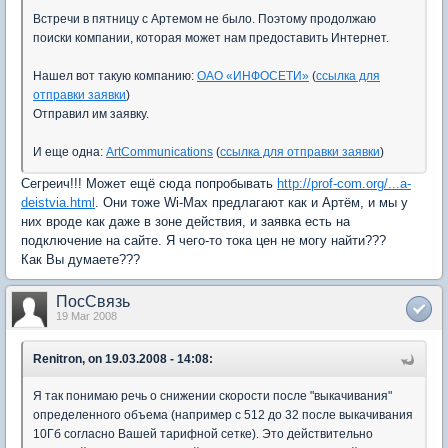
Встречи в пятницу с Артемом не было. Поэтому продолжаю
поиски компании, которая может нам предоставить Интернет.
Нашел вот такую компанию:
ОАО «ИНФОСЕТИ»
(
ссылка для
отправки заявки
)
Отправил им заявку.
И еще одна:
ArtCommunications
(
ссылка для отправки заявки
)
Сегреич!!! Может ещё сюда попробывать
http://prof-com.org/...a-
deistvia.html
. Они тоже Wi-Max предлагают как и Артём, и мы у
них вроде как даже в зоне действия, и заявка есть на
подключение на сайте. Я чего-то тока цен не могу найти???
Как Вы думаете???
ПосСвязь
19 Mar 2008
Renitron, on 19.03.2008 - 14:08:
Я так понимаю речь о снижении скорости после "выкачивания"
определенного объема (например с 512 до 32 после выкачивания
10Гб согласно Вашей тарифной сетке). Это действительно