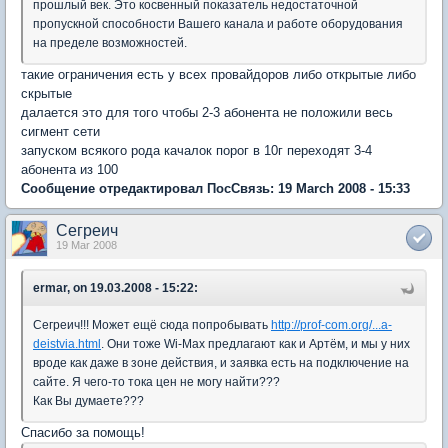
прошлый век. Это косвенный показатель недостаточной
пропускной способности Вашего канала и работе оборудования
на пределе возможностей.
такие ограничения есть у всех провайдоров либо открытые либо
скрытые
далается это для того чтобы 2-3 абонента не положили весь
сигмент сети
запуском всякого рода качалок порог в 10г переходят 3-4
абонента из 100
Сообщение отредактировал ПосСвязь: 19 March 2008 - 15:33
Сегреич
19 Mar 2008
ermar, on 19.03.2008 - 15:22:
Сегреич!!! Может ещё сюда попробывать
http://prof-com.org/...a-
deistvia.html
. Они тоже Wi-Max предлагают как и Артём, и мы у них
вроде как даже в зоне действия, и заявка есть на подключение на
сайте. Я чего-то тока цен не могу найти???
Как Вы думаете???
Спасибо за помощь!