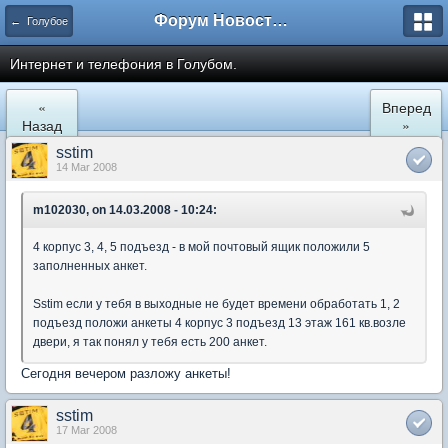
Форум Новостройки
← Голубое
Интернет и телефония в Голубом.
«
Вперед
Назад
»
sstim
14 Mar 2008
m102030, on 14.03.2008 - 10:24:
4 корпус 3, 4, 5 подъезд - в мой почтовый ящик положили 5
заполненных анкет.
Sstim если у тебя в выходные не будет времени обработать 1, 2
подъезд положи анкеты 4 корпус 3 подъезд 13 этаж 161 кв.возле
двери, я так понял у тебя есть 200 анкет.
Сегодня вечером разложу анкеты!
sstim
17 Mar 2008