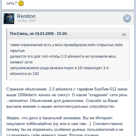
сеть?
Renitron
19 Mar 2008
ПосСвязь, on 19.03.2008 - 15:26:
такие ограничения есть у всех провайдоров либо открытые либо
скрытые
далается это для того чтобы 2-3 абонента не положили весь
сигмент сети
запуском всякого рода качалок порог в 10г переходят 3-4
абонента из 100
Странное объяснение. 2-3 абонента с тарифом БезЛим-512 никак
выше 1500кбит/с качать не смогут. О каком "кладении" сети речь
- непонятно. Объяснение для домохозяек. Спасибо за Ваше
высокое мнение о наших интеллектуальных способностях.
Уверен, что дело в банальной экономии. Вы же Интернет
покупаете поМегабайтно (ну или в чем там...). Соответственно
почему бы не ограничить особенно рьяных пользователей и не
съэкономить себе немного денег. Вполне логично.