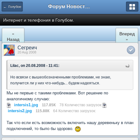
Форум Новостройки
← Голубое
Интернет и телефония в Голубом.
«
Вперед
Назад
»
Сегреич
20 Aug 2008
Lilac, on 20.08.2008 - 11:41:
Но всвязи с вышеобозначенными проблемами, не знаю,
получится ли у них что-нибудь... будем надеяться.
Мы не первые с такими проблемами. Вот решение по
аналогичному случаю:
intersis1.jpg
117.85К
78 Количество загрузок:
intersis2.jpg
115.88К
64 Количество загрузок:
Так что если есть возможность включить нашу деревеньку в план
подключений, то было бы здорово.