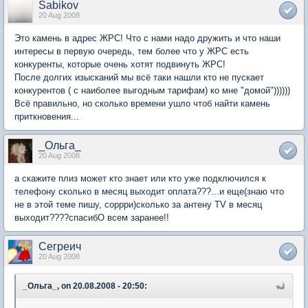
Sabikov
20 Aug 2008
Это камень в адрес ЖРС! Что с нами надо дружить и что наши
интересы в первую очередь, тем более что у ЖРС есть
конкуренты, которые очень хотят подвинуть ЖРС!
После долгих изысканий мы всё таки нашли кто не пускает
конкурентов ( с наиболее выгодным тарифам) ко мне "домой"))))))
Всё правильно, но сколько времени ушло чтоб найти камень
приткновения...
_Ольга_
20 Aug 2008
а скажите плиз может кто знает или кто уже подключился к
телефону сколько в месяц выходит оплата???...и еще(знаю что
не в этой теме пишу, соррри)сколько за антену TV в месяц
выходит????спасибО всем заранее!!
Сегреич
20 Aug 2008
_Ольга_, on 20.08.2008 - 20:50: