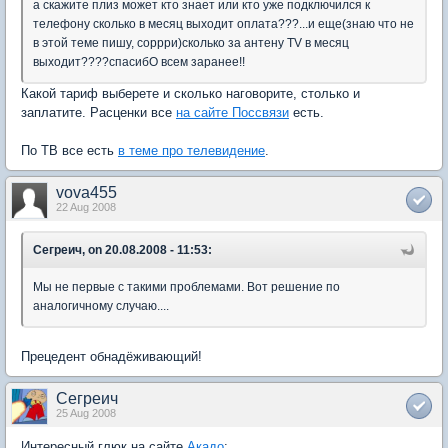
а скажите плиз может кто знает или кто уже подключился к
телефону сколько в месяц выходит оплата???...и еще(знаю что не
в этой теме пишу, соррри)сколько за антену TV в месяц
выходит????спасибО всем заранее!!
Какой тариф выберете и сколько наговорите, столько и
заплатите. Расценки все
на сайте Поссвязи
есть.
По ТВ все есть
в теме про телевидение
.
vova455
22 Aug 2008
Сегреич, on 20.08.2008 - 11:53:
Мы не первые с такими проблемами. Вот решение по
аналогичному случаю....
Прецедент обнадёживающий!
Сегреич
25 Aug 2008
Интересный глюк на сайте
Акадо
: