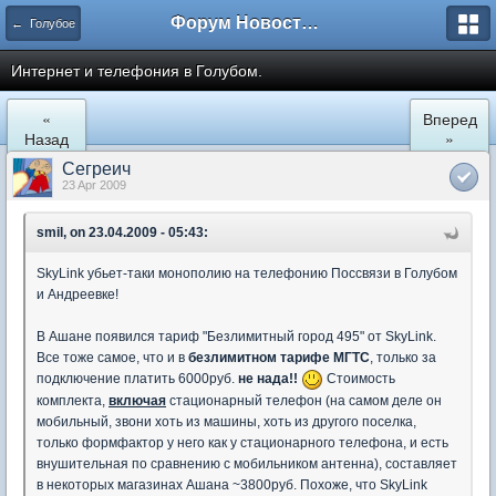
Форум Новостройки
← Голубое
Интернет и телефония в Голубом.
«
Вперед
Назад
»
Сегреич
23 Apr 2009
smil, on 23.04.2009 - 05:43:
SkyLink убьет-таки монополию на телефонию Поссвязи в Голубом
и Андреевке!
В Ашане появился тариф "Безлимитный город 495" от SkyLink.
Все тоже самое, что и в
безлимитном тарифе МГТС
, только за
подключение платить 6000руб.
не нада!!
Стоимость
комплекта,
включая
стационарный телефон (на самом деле он
мобильный, звони хоть из машины, хоть из другого поселка,
только формфактор у него как у стационарного телефона, и есть
внушительная по сравнению с мобильником антенна), составляет
в некоторых магазинах Ашана ~3800руб. Похоже, что SkyLink