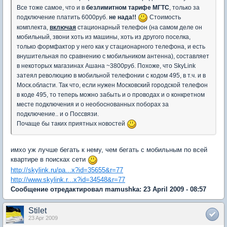
Все тоже самое, что и в
безлимитном тарифе МГТС
, только за
подключение платить 6000руб.
не нада!!
Стоимость
комплекта,
включая
стационарный телефон (на самом деле он
мобильный, звони хоть из машины, хоть из другого поселка,
только формфактор у него как у стационарного телефона, и есть
внушительная по сравнению с мобильником антенна), составляет
в некоторых магазинах Ашана ~3800руб. Похоже, что SkyLink
затеял революцию в мобильной телефонии с кодом 495, в т.ч. и в
Моск.области. Так что, если нужен Московский городской телефон
в коде 495, то теперь можно забыть и о проводах и о конкретном
месте подключения и о необоснованных поборах за
подключение.. и о Поссвязи.
Почаще бы таких приятных новостей
имхо уж лучше бегать к нему, чем бегать с мобильным по всей
квартире в поисках сети
http://skylink.ru/pa...x?id=35655&r=77
http://www.skylink.r...x?id=34548&r=77
Сообщение отредактировал mamushka: 23 April 2009 - 08:57
Stilet
23 Apr 2009