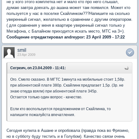
не у кого этого комплетка нет и мало кто про него слышал,
думаю завтра доехать до ашана может там появился. Может кто
пользуется у нас в поселке Скайлинком???Напишите на сколько
уверенный сигнал, желательно в сравнении с другим оператором.
( для сравнения у меня в квартире уверенный сигнал только у
Мегафона, с Балайном приходится искать место, МТС на 3+).
Сообщение отредактировал andreypor: 23 April 2009 - 17:22
smil
23 Apr 2009
Сегреич, on 23.04.2009 - 11:41:
Ого. Смело сказано. В МГТС 1минута на мобильные стоит 1,58р.
при абонентской плате 380р. Скайлинк предлагает 1,5р. (3р. не
знаю откуда взяли) при абонентской плате 345р.
Остается только один вопрос - качество.
Если кто воспользуется предложением от Скайлинка, то
напишите пожалуйста впечатления.
Сегодня купила в Ашане и опробовала (правда пока во Фрязино,
но в субботу буду тестить и в Голубом). Качество связи очень