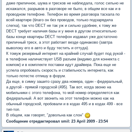
даже приличное, шума и тресков не наблюдала, голос сильно не
искажался, разрывов в разговоре не было, в общем все как и в
проводном телефоне. Телефон во время разговора таскала по
всей квартире (благо он без проводов, только подзарядила
слегка), так что DEСT не так уж и сильно удобнее, к тому же
DEСT требует наличия базы и у меня в другом относительно
базы конце квартиры DEСT телефон издавал уже достаточно
приличный треск, а этот работает везде одинаково (завтра
выволоку его в авто и буду тестить и оттуда).
К томуж резервный интернет на крайний случай будет под рукой -
в телефоне наличиствует USB разъем (видимо для коннекта с
компом) и в комплекте поставки идут драйвера. Пока еще не
успела опробовать скорость и стабильность интернета, как
только потестю отпишу в форум.
Да еще, в симку зашито сразу два номера, один - федеральный,
а другой - прямой городской (495). Так вот, когда звоню на
мобильники с этого телефона, то мой номер определяется как
федеральный. А вот звонить на этот телефон можно как на
обычный городской, пробовали и в кодах 495 и в кодах 499 - все
тип-топ.
В общем, как говорят, "довольна как слон"
Сообщение отредактировал smil: 23 April 2009 - 23:54