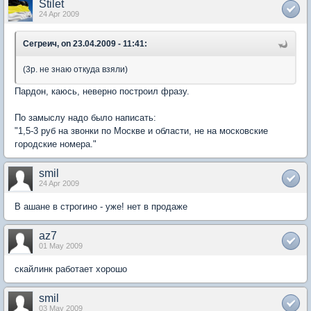
Stilet
24 Apr 2009
Сегреич, on 23.04.2009 - 11:41:
(3р. не знаю откуда взяли)
Пардон, каюсь, неверно построил фразу.
По замыслу надо было написать:
"1,5-3 руб на звонки по Москве и области, не на московские
городские номера."
smil
24 Apr 2009
В ашане в строгино - уже! нет в продаже
az7
01 May 2009
скайлинк работает хорошо
smil
03 May 2009