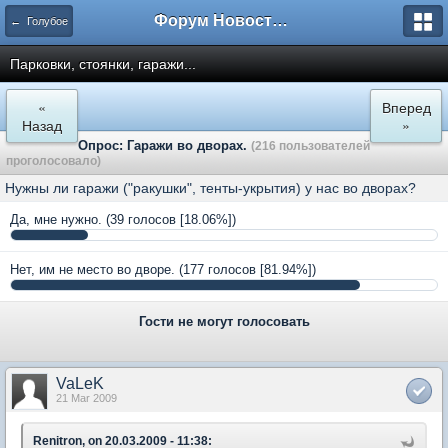
Форум Новостройки
← Голубое
Парковки, стоянки, гаражи...
«
Вперед
Назад
»
Опрос: Гаражи во дворах.
(216 пользователей
проголосовало)
Нужны ли гаражи ("ракушки", тенты-укрытия) у нас во дворах?
Да, мне нужно.
(39 голосов [18.06%])
Нет, им не место во дворе.
(177 голосов [81.94%])
Гости не могут голосовать
VaLeK
21 Mar 2009
Renitron, on 20.03.2009 - 11:38: