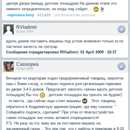
центре двора (между детских площадок) На данном этапе это
немного затруднительно, но когда лед сойдет....
парковка.bmp
613.82К
143 Количество загрузок:
RVladimir
01 Apr 2009
вдоль домов поставить машины под углом возможно только если
частично залесть на тротуар.
Сообщение отредактировал RVladimir: 01 April 2009 - 10:37
Cassiopea
03 Apr 2009
Вечером по квартирам ходил предприимчивый товарищ, вероятно
наш с Вами сосед, и собирал подписи для организации парковки
во дворе 3-4-5 домов. Предлагает закатать газоны вдоль детских
площадок( Вы что
, детские площадки мы трогать не будем!)
, те места , где сейчас еще стоят машины
. Этот товарищ
обратился в Андреевскую администрацию, где ему сказали: "
Собирайте подписи, сделаем!" При этом от благоустройства
самих площадок они очень активно открещиваются!
P.S. Ни разу за эту зиму мы не поставили машину на
заснеженный газон... Это при том, что с работы я приезжаю в 9-10