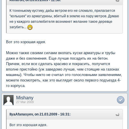
Renitron, on 20.03.2009 - 11:38:
К тоненькому кустику, дабы ветром его не сломало, прилагается
"колышек" из арматурины, вбитый в землю на пару метров. Думаю
не у каждого автолюбителя возникнет желание такое деревце
загубить...
Вот это хорошая идея.
Можно также своими силами вкопать куски арматуры и трубы
даже и без озеленения. Еще лучше посадить их на бетон.
Причем, если все сделать красиво и покрасить, получится
вполне пристойно (уж заведомо лучше, чем стоящие на газонах
машины). Чтобы никто не считал это голословными заявлениями,
можете посмотреть, как это выглядит около первого подъезда 4-
го корпуса.
Mishany
27 Mar 2009
IlyaAfanasyev, on 21.03.2009 - 16:31:
Вот это хорошая идея.