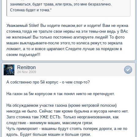
заниматься, будет трава, или грязь, это мне безразлично.
Стоянка будет и точка."
Уважаемый Stilet! Вы ходите пешком,вот и ходите! Вам не нужна
стоянка,тогда не тратьте свои нервы на эти темы-они ведь у ВАс
не железные! Вы только постоянно агитируете людей! То фото
машин выкладываете-после этого,то колеса режут,то зеркала
ломают, а то и вовсе царапают.Следите лучше за порядком в
своем подъезде!!!
Renitron
24 Nov 2009
А собственно про 5й корпус - о чем спор-то?
На газон за 5м корпусом я так понял никто не претендует.
На обсуждаемом участке газона (кроме метровой полоски)
никогда не было. Сейчас там кроме бурьяна и мусора ничего нет.
Зато стоянка там УЖЕ ЕСТЬ. Только неорганизованная, как
следствие - минимум машин, максимум грязи.
Чуть приморозит - машины будут стоять поперек дороги, а не по
вдоль. Будет больше машин и больше грязи.