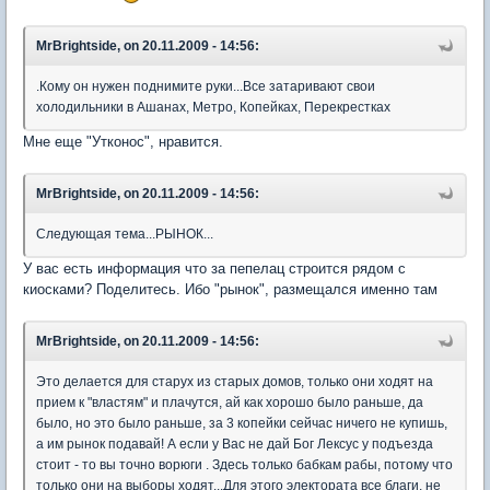
MrBrightside, on 20.11.2009 - 14:56:
.Кому он нужен поднимите руки...Все затаривают свои
холодильники в Ашанах, Метро, Копейках, Перекрестках
Мне еще "Утконос", нравится.
MrBrightside, on 20.11.2009 - 14:56:
Следующая тема...РЫНОК...
У вас есть информация что за пепелац строится рядом с
киосками? Поделитесь. Ибо "рынок", размещался именно там
MrBrightside, on 20.11.2009 - 14:56:
Это делается для старух из старых домов, только они ходят на
прием к "властям" и плачутся, ай как хорошо было раньше, да
было, но это было раньше, за 3 копейки сейчас ничего не купишь,
а им рынок подавай! А если у Вас не дай Бог Лексус у подъезда
стоит - то вы точно ворюги . Здесь только бабкам рабы, потому что
только они на выборы ходят...Для этого электората все благи, не