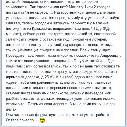
детской площадке, они отписали, что этим вопросом
занимаются...Так сделали или нет? Может у 1или 2 корпуса
поставили? я не смотрел... Разворотный круг целая делегация
утверждала, сделали такое порно, клумбу эту уже раз 5 автобус
сдвигал, теперь городские автобусы паркуются у магазина
(потому что из Крюково их попросили...там новый ТЦ у ЖД,
мешают), сейчас рынок построят, вокзал какой-то, еще игровой
зал открыть рядом с остановкой под прикрытием лотереи,
автосервис, палатку с шаурмой, парковщиков, девок - и тогда
точно цивилизация придет в наш поселок. Всё к этому идет.
Проведите параллели, глаза откройте, посмотрите на Андреевку ,
там те же люди руководят, подход и в Голубом такой же...Где
люди там сами организовались, так и по сей день там стоянки те
же стоят, никто не посмел их тронуть, зато вокруг море палаток
(пример Андреевка, д.25 А). А вы (все) одобрительного кивка
ждете, чтобы они районным властям отсчитались...парковок
сделано ими столько то, деревьев посажено ими столько то,
скамеек поставлено ими столько то, клумб у подъездов ими
разбито столько то, детских площадок укомплектовано ими же
столько то...Потёмкинская деревня. А мы с вами как бы не при
делах.
Они читают наш форум, пусть знают, что не умеют работать!
Остапа понесло....