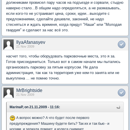
должниками провисел пару часов на подъезде и сорвали, стыдно
наверно стало...В общем надо определяться, а не размазывать,
если кого-то не устраивает цена, сроки, идеи...выходите с
предложениями, сделайте дешевле, законней, не надо
стесняться и ждать временя, когда придут "Наши" или "Молодая
гвардия" и сделают за нас всё это.
IlyaAfanasyev
21 Nov 2009
насчет того, чтобы оборудовать парковочные места, это я за.
Готов присоединиться. Только вот в самом начале мы пытались
организовать парковку за пятым корпусом. Не дала
администрация, так как та территория уже кем-то занята или не
выкуплена ... не помню точно.
MrBrightside
21 Nov 2009
MarinaP, on 21.11.2009 - 11:16:
А вопрос можно? А что будет после первого
предупреждения? Машину будете бить? Так их и так бью - и
ногами, и зеркала ломают, и колеса снимают...