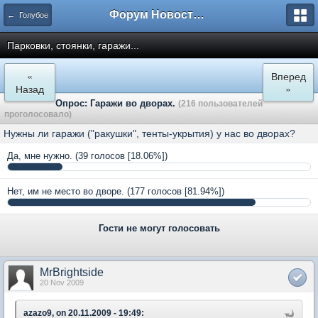
Форум Новостройки
← Голубое
Парковки, стоянки, гаражи...
«
Вперед
Назад
»
Опрос: Гаражи во дворах.
(216 пользователей
проголосовало)
Нужны ли гаражи ("ракушки", тенты-укрытия) у нас во дворах?
Да, мне нужно.
(39 голосов [18.06%])
Нет, им не место во дворе.
(177 голосов [81.94%])
Гости не могут голосовать
MrBrightside
20 Nov 2009
azazo9, on 20.11.2009 - 19:49: