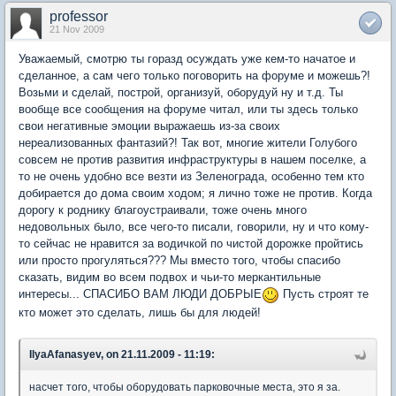
professor
21 Nov 2009
Уважаемый, смотрю ты горазд осуждать уже кем-то начатое и
сделанное, а сам чего только поговорить на форуме и можешь?!
Возьми и сделай, построй, организуй, оборудуй ну и т.д. Ты
вообще все сообщения на форуме читал, или ты здесь только
свои негативные эмоции выражаешь из-за своих
нереализованных фантазий?! Так вот, многие жители Голубого
совсем не против развития инфраструктуры в нашем поселке, а
то не очень удобно все везти из Зеленограда, особенно тем кто
добирается до дома своим ходом; я лично тоже не против. Когда
дорогу к роднику благоустраивали, тоже очень много
недовольных было, все чего-то писали, говорили, ну и что кому-
то сейчас не нравится за водичкой по чистой дорожке пройтись
или просто прогуляться??? Мы вместо того, чтобы спасибо
сказать, видим во всем подвох и чьи-то меркантильные
интересы... СПАСИБО ВАМ ЛЮДИ ДОБРЫЕ
Пусть строят те
кто может это сделать, лишь бы для людей!
IlyaAfanasyev, on 21.11.2009 - 11:19:
насчет того, чтобы оборудовать парковочные места, это я за.