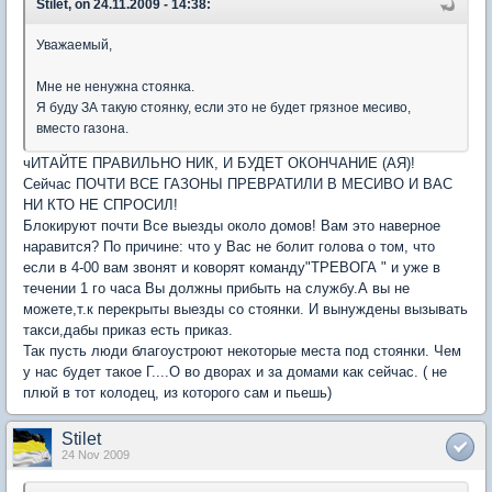
Stilet, on 24.11.2009 - 14:38:
Уважаемый,
Мне не ненужна стоянка.
Я буду ЗА такую стоянку, если это не будет грязное месиво,
вместо газона.
чИТАЙТЕ ПРАВИЛЬНО НИК, И БУДЕТ ОКОНЧАНИЕ (АЯ)!
Сейчас ПОЧТИ ВСЕ ГАЗОНЫ ПРЕВРАТИЛИ В МЕСИВО И ВАС
НИ КТО НЕ СПРОСИЛ!
Блокируют почти Все выезды около домов! Вам это наверное
наравится? По причине: что у Вас не болит голова о том, что
если в 4-00 вам звонят и коворят команду"ТРЕВОГА " и уже в
течении 1 го часа Вы должны прибыть на службу.А вы не
можете,т.к перекрыты выезды со стоянки. И вынуждены вызывать
такси,дабы приказ есть приказ.
Так пусть люди благоустроют некоторые места под стоянки. Чем
у нас будет такое Г....О во дворах и за домами как сейчас. ( не
плюй в тот колодец, из которого сам и пьешь)
Stilet
24 Nov 2009