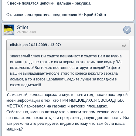
К весне появятся цепочки, дальше - ракушки.
Отличная альтернатива предложению Mr БрайтСайта.
Stilet
24 Nov 2009
olb4uk, on 24.11.2009 - 13:07:
Уважаемый Stilet! Вы ходите пешком,вот и ходите! Вам не нужна
стоянка,тогда не тратьте свои нервы на эти темы-они ведь у ВАс
не железные! Вы только постоянно агитируете людей! То фото
машин выкладываете-после этого,то колеса режут,то зеркала
ломают, а то и вовсе царапают.Следите лучше за порядком в
своем подъезде!!!
Уважаемый, колеса порезали спустя почти год, после последней
моей информации о тех, кто ПРИ ИМЕЮЩИХСЯ СВОБОДНЫХ
МЕСТАХ парковался на газонах и детских площадках.
Собственно, именно потому что в новом теплом сезоне мест и
правда стало нехватать, я и прекратил данную деятельность. Вы
так резко на это реагируете, видимо потому что там была ваша
машина?