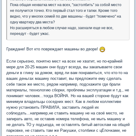
Пока общая нехватка мест на всех, "застолбить" за собой место
не получится точно. Кто первый стал того и тапки. Кроме того
видно, что у многих семей по две машины - будет "помечено" на
одну квартиру два места?
Но расширяться в любом случае надо, заехали еще не все,
переедут - будет ужас.
Граждане! Вот кто повреждает машины во дворе!
Если серьезно, понятно мест на всех не хватит, но по-крайней
мере для 20-25 машин они будут всегда, вы закапываете свои
деньги в глину за домом, вряд ли вам понравиться, что кто-то на
ваших деньгах машину поставит, вы предложите ему сделать
себе такое же место, рядом например, подскажите где брали
материалы, технологию сборки, проблемы эксплуатации и т.д., не
понимает человек...тогда ВОЙНА. Но на вашей стороне будут как
минимум владельцы соседних мест. Как в любом коллективе
нужно установить ПРАВИЛА, заставить людей их
соблюдать...например,не ставить машину не на своё место, не
запирать авто, не оставив номера телефона, не мыть машину и
не делать ТО у подъезда, не оставлять битый автохлам на общей
парковке, не ставить там же Ракушки, столбики с цЕпочками, не