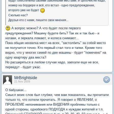
будут обеспечены своими законными местами. И цепочек не надо,
номер на бордюре и всё, кто встал - одно предупреждение,
второго уже не будет
Сколько нас?
Друзья кто с нами, пишите свои мнения...
А вопрос можно? А что будет после первого
предупреждения? Машину будете бить? Так их и так бью - и
ногами, и зеркала ломают, и колеса снимают...
Пока общая нехватка мест на всех, "застолбить" за собой место
не получится точно. Кто первый стал того и тапки. Кроме того
видно, что у многих семей по две машины - будет "помечено" на
одну квартиру два места?
Но расширяться в любом случае надо, заехали еще не все,
переедут - будет ужас.
MrBrightside
21 Nov 2009
О бабушках...
Смысл моих слов был глубже, чем вам показалось, вы прочитали
только то, что хотели прочитать. Я говорил о ЯВЛЕНИИ, о
ПРОБЛЕМЕ непонимания или ВИДЕНИЯ проблемы только с
одной стороны, однобокого ПОДХОДА к нуждам жителей и т.п.