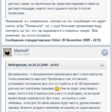
для нас с вами, не прописаны же, какая вам парковка и горки на
детскую площадку, сидите тихо и дышите носом. А потом
посмотрим..
Уважаемый, я с неприязнью, смотрю на тех голубовцев что цедят
сквозь зубы "Понаехали", но, с еще большим презрением буду
смотреть на тех, кто так выражается о пожилых людях. Мое
уважение, вы почти потеряли.
Сообщение отредактировал Stilet: 20 November 2009 - 22:51
MarinaP
21 Nov 2009
MrBrightside, on 20.11.2009 - 16:02:
Договорились. "с расширением парковочных мест у всех корпусов,
чтобы всем места хватало" Проблема в том, что многих
устраивает положение дел, кто-то с работы в 16 :00 приезжает,
для них нет проблемы парковки
Они не будут участвовать,
живут они в 4 или 5 корпусе или у кого то злой джип, на котором
можно везде парковаться. Вот и все...но начать с себя
любимых...если для 20 своих машин будут места, другие возьмут
пример. Всем не угодим и проблему не решим, но наши машины