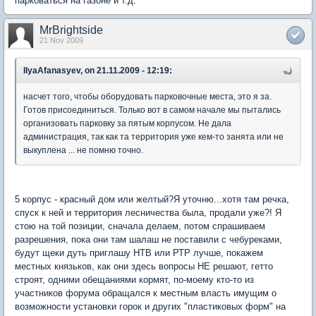
парковаться на газоне и т.д.
MrBrightside
21 Nov 2009
IlyaAfanasyev, on 21.11.2009 - 12:19:
насчет того, чтобы оборудовать парковочные места, это я за.
Готов присоединиться. Только вот в самом начале мы пытались
организовать парковку за пятым корпусом. Не дала
администрация, так как та территория уже кем-то занята или не
выкуплена ... не помню точно.
5 корпус - красный дом или желтый?Я уточню...хотя там речка,
спуск к ней и территория лесничества была, продали уже?! Я
стою на той позиции, сначала делаем, потом спрашиваем
разрешения, пока они там шалаш не поставили с чебуреками,
будут щеки дуть приглашу НТВ или РТР лучше, покажем
местных князьков, как они здесь вопросы НЕ решают, гетто
строят, одними обещаниями кормят, по-моему кто-то из
участников форума обращался к местным власть имущим о
возможности установки горок и других "пластиковых форм" на