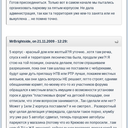
Готов присоединиться. Только вот в самом начале мы пытались
организовать парковку за пятым корпусом. Не дала
администрация, так как та территория уже кем-то занята или не
выкуплена ... не помню точно.
MrBrightside, on 21.11.2009 - 12:29:
5 корпус - красный дом или желтый?Я уточню...хотя там речка,
спуск к ней и территория лесничества была, продали уже?! Я
стою на той позиции, сначала делаем, потом спрашиваем
разрешения, пока они там шалаш не поставили с чебуреками,
будут щеки дуть приглашу НТВ или РТР лучше, покажем местных
князьков, как они здесь вопросы НЕ решают, гетто строят, одними
обещаниями кормят, по-моему кто-то из участников форума
обращался к местным власть имущим о возможности установки
горок и других "пластиковых форм" на детской площадке, они
отписали, что этим вопросом занимаются...Так сделали или нет?
Может у 1или 2 корпуса поставили? я не смотрел... Разворотный
круг целая делегация утверждала, сделали такое порно, клумбу
эту уже раз 5 автобус сдвигал, теперь городские автобусы
паркуются у магазина (потому что из Крюково их попросили...там
новый ТЦ у ЖД, мешают), сейчас рынок построят, вокзал какой-то,