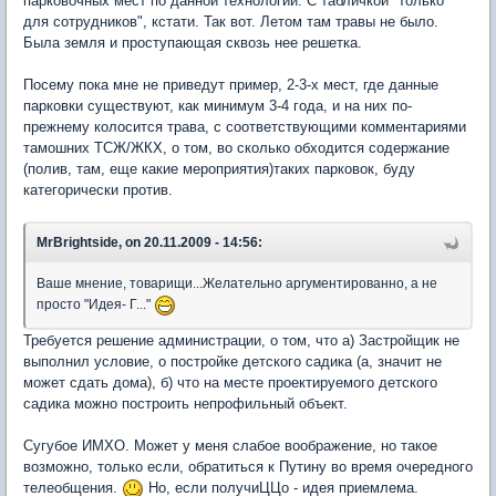
парковочных мест по данной технологии. С табличкой "только
для сотрудников", кстати. Так вот. Летом там травы не было.
Была земля и проступающая сквозь нее решетка.
Посему пока мне не приведут пример, 2-3-х мест, где данные
парковки существуют, как минимум 3-4 года, и на них по-
прежнему колосится трава, с соответствующими комментариями
тамошних ТСЖ/ЖКХ, о том, во сколько обходится содержание
(полив, там, еще какие мероприятия)таких парковок, буду
категорически против.
MrBrightside, on 20.11.2009 - 14:56:
Ваше мнение, товарищи...Желательно аргументированно, а не
просто "Идея- Г..."
Требуется решение администрации, о том, что а) Застройщик не
выполнил условие, о постройке детского садика (а, значит не
может сдать дома), б) что на месте проектируемого детского
садика можно построить непрофильный объект.
Сугубое ИМХО. Может у меня слабое воображение, но такое
возможно, только если, обратиться к Путину во время очередного
телеобщения.
Но, если получиЦЦо - идея приемлема.