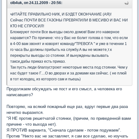
olb4uk, on 24.11.2009 - 20:56:
чИТАЙТЕ ПРАВИЛЬНО НИК, И БУДЕТ ОКОНЧАНИЕ (АЯ)!
Сейчас ПОЧТИ ВСЕ ГАЗОНЫ ПРЕВРАТИЛИ В МЕСИВО И ВАС НИ
КТО НЕ СПРОСИЛ!
Блокируют почти Все выезды около домов! Вам это наверное
наравится? По причине: что у Вас не болит голова о том, что если
в 4-00 вам звонят и коворят команду"ТРЕВОГА " и уже в течении 1
го часа Вы должны прибыть на службу.А вы не можете,т.к
перекрыты выезды со стоянки. И вынуждены вызывать
такси,дабы приказ есть приказ.
Так пусть люди благоустроют некоторые места под стоянки. Чем у
нас будет такое Г....О во дворах и за домами как сейчас. ( не плюй
в тот колодец, из которого сам и пьешь)
Продолжаем обсуждать не пост и его смысл, а человека его
написавшего?
Повторяю, на всякий пожарный еще раз, вдруг первые два раза
нечетко выразился.
"Я НЕ против решетчатой стоянки, (причем, по приведенной вами
причине - что выхода нет).
Я ПРОТИВ варианта, "Сначала сделаем - потом подумаем".
Против "Никто вас не заставляет, я сам все сделаю, но изучать