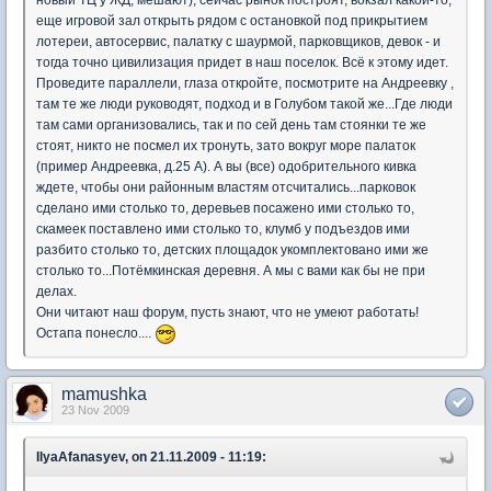
еще игровой зал открыть рядом с остановкой под прикрытием
лотереи, автосервис, палатку с шаурмой, парковщиков, девок - и
тогда точно цивилизация придет в наш поселок. Всё к этому идет.
Проведите параллели, глаза откройте, посмотрите на Андреевку ,
там те же люди руководят, подход и в Голубом такой же...Где люди
там сами организовались, так и по сей день там стоянки те же
стоят, никто не посмел их тронуть, зато вокруг море палаток
(пример Андреевка, д.25 А). А вы (все) одобрительного кивка
ждете, чтобы они районным властям отсчитались...парковок
сделано ими столько то, деревьев посажено ими столько то,
скамеек поставлено ими столько то, клумб у подъездов ими
разбито столько то, детских площадок укомплектовано ими же
столько то...Потёмкинская деревня. А мы с вами как бы не при
делах.
Они читают наш форум, пусть знают, что не умеют работать!
Остапа понесло....
mamushka
23 Nov 2009
IlyaAfanasyev, on 21.11.2009 - 11:19: