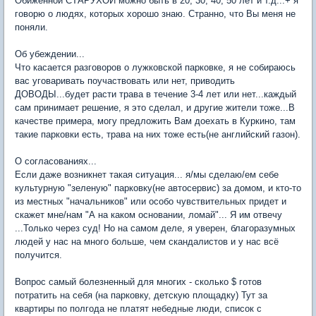
Обиженной СТАРУХОЙ можно быть в 20, 30, 40, 50 лет и т.д...+ я
говорю о людях, которых хорошо знаю. Странно, что Вы меня не
поняли.
Об убеждении...
Что касается разговоров о лужковской парковке, я не собираюсь
вас уговаривать поучаствовать или нет, приводить
ДОВОДЫ...будет расти трава в течение 3-4 лет или нет...каждый
сам принимает решение, я это сделал, и другие жители тоже...В
качестве примера, могу предложить Вам доехать в Куркино, там
такие парковки есть, трава на них тоже есть(не английский газон).
О согласованиях...
Если даже возникнет такая ситуация... я/мы сделаю/ем себе
культурную "зеленую" парковку(не автосервис) за домом, и кто-то
из местных "начальников" или особо чувствительных придет и
скажет мне/нам "А на каком основании, ломай"... Я им отвечу
...Только через суд! Но на самом деле, я уверен, благоразумных
людей у нас на много больше, чем скандалистов и у нас всё
получится.
Вопрос самый болезненный для многих - сколько $ готов
потратить на себя (на парковку, детскую площадку) Тут за
квартиры по полгода не платят небедные люди, список с