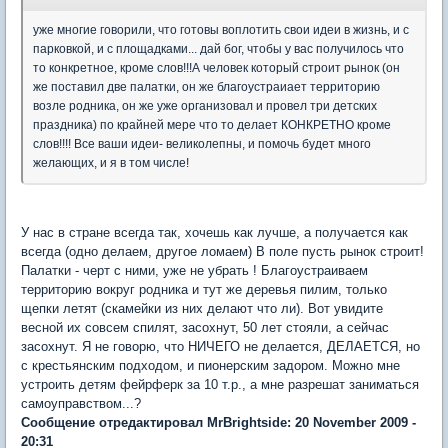
уже многие говорили, что готовы воплотить свои идеи в жизнь, и с
парковкой, и с площадками... дай бог, чтобы у вас получилось что
то конкретное, кроме слов!!!А человек который строит рынок (он
же поставил две палатки, он же благоустраиает территорию
возле родника, он же уже организовал и провел три детских
праздника) по крайней мере что то делает КОНКРЕТНО кроме
слов!!!! Все ваши идеи- великолепны, и помочь будет много
желающих, и я в том числе!
У нас в стране всегда так, хочешь как лучше, а получается как
всегда (одно делаем, другое ломаем) В поле пусть рынок строит!
Палатки - черт с ними, уже не убрать ! Благоустраиваем
территорию вокруг родника и тут же деревья пилим, только
щепки летят (скамейки из них делают что ли). Вот увидите
весной их совсем спилят, засохнут, 50 лет стояли, а сейчас
засохнут. Я не говорю, что НИЧЕГО не делается, ДЕЛАЕТСЯ, но
с крестьянским подходом, и пионерским задором. Можно мне
устроить детям фейрферк за 10 т.р., а мне разрешат заниматься
самоуправством...?
Сообщение отредактировал MrBrightside: 20 November 2009 -
20:31