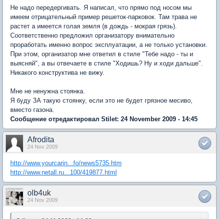
Не надо передергивать. Я написал, что прямо под носом мы
имеем отрицательный пример решеток-парковок. Там трава не
растет а имеется голая земля (в дождь - мокрая грязь).
Соответственно предложил организатору внимательно
проработать именно вопрос эксплуатации, а не только установки.
При этом, организатор мне ответил в стиле "Тебе надо - ты и
выясняй", а вы отвечаете в стиле "Ходишь? Ну и ходи дальше".
Никакого конструктива не вижу.
Мне не ненужна стоянка.
Я буду ЗА такую стоянку, если это не будет грязное месиво,
вместо газона.
Сообщение отредактировал Stilet: 24 November 2009 - 14:45
Afrodita
24 Nov 2009
http://www.yourcarin...fo/news5735.htm
http://www.netall.ru...100/419877.html
olb4uk
24 Nov 2009