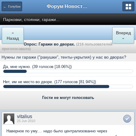
Форум Новостройки
← Голубое
Парковки, стоянки, гаражи...
«
Вперед
Назад
»
Опрос: Гаражи во дворах.
(216 пользователей
проголосовало)
Нужны ли гаражи ("ракушки", тенты-укрытия) у нас во дворах?
Да, мне нужно.
(39 голосов [18.06%])
Нет, им не место во дворе.
(177 голосов [81.94%])
Гости не могут голосовать
vitalius
25 Jun 2010
Наверное по уму.... надо было централизованно через