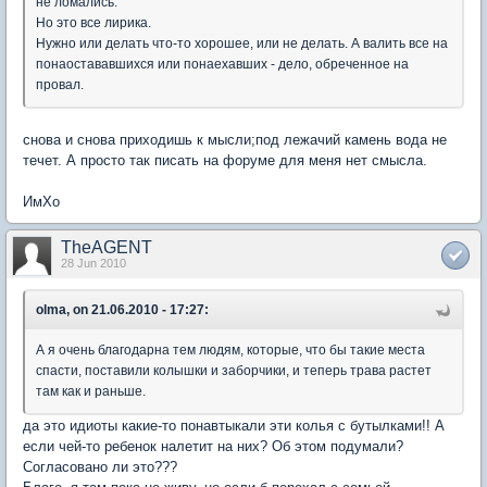
не ломались.
Но это все лирика.
Нужно или делать что-то хорошее, или не делать. А валить все на
понаостававшихся или понаехавших - дело, обреченное на
провал.
снова и снова приходишь к мысли;под лежачий камень вода не
течет. А просто так писать на форуме для меня нет смысла.
ИмХо
TheAGENT
28 Jun 2010
olma, on 21.06.2010 - 17:27:
А я очень благодарна тем людям, которые, что бы такие места
спасти, поставили колышки и заборчики, и теперь трава растет
там как и раньше.
да это идиоты какие-то понавтыкали эти колья с бутылками!! А
если чей-то ребенок налетит на них? Об этом подумали?
Согласовано ли это???