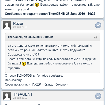
Благо, я там пока не живу, но если б перехал с семьей -
выдернул бы нахер!
Если делать забор - то нормальный, а не
колхоз городить!
Сообщение отредактировал TheAGENT: 28 June 2010 - 10:29
Razor
28 Jun 2010
TheAGENT, on 28.06.2010 - 10:28:
да это идиоты какие-то понавтыкали эти колья с бутылками!! А
если чей-то ребенок налетит на них? Об этом подумали?
Согласовано ли это???
Благо, я там пока не живу, но если б перехал с семьей - выдернул
бы нахер!
Если делать забор - то нормальный, а не колхоз
городить!
От всех ИДИОТОВ д. Голубое сообщаю:
Вызывающе!
Совет по жизни: «НАХЕР – бывает больно!»
TheAGENT
28 Jun 2010