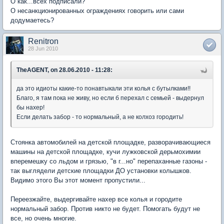
О как...всех подписали?
О несанкционированных ограждениях говорить или сами
додумаетесь?
Renitron
28 Jun 2010
TheAGENT, on 28.06.2010 - 11:28:
да это идиоты какие-то понавтыкали эти колья с бутылками!!
Благо, я там пока не живу, но если б перехал с семьей - выдернул
бы нахер!
Если делать забор - то нормальный, а не колхоз городить!
Стоянка автомобилей на детской площадке, разворачивающиеся
машины на детской площадке, кучи лужковской дерьмохимии
вперемешку со льдом и грязью, "в г...но" перепаханные газоны -
так выглядели детские площадки ДО установки колышков.
Видимо этого Вы этот момент пропустили...
Переезжайте, выдергивайте нахер все колья и городите
нормальный забор. Против никто не будет. Помогать будут не
все, но очень многие.