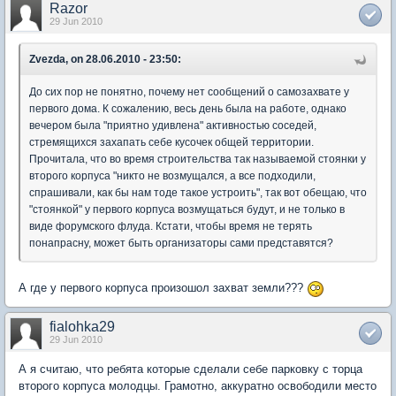
Razor
29 Jun 2010
Zvezda, on 28.06.2010 - 23:50:
До сих пор не понятно, почему нет сообщений о самозахвате у
первого дома. К сожалению, весь день была на работе, однако
вечером была "приятно удивлена" активностью соседей,
стремящихся захапать себе кусочек общей территории.
Прочитала, что во время строительства так называемой стоянки у
второго корпуса "никто не возмущался, а все подходили,
спрашивали, как бы нам тоде такое устроить", так вот обещаю, что
"стоянкой" у первого корпуса возмущаться будут, и не только в
виде форумского флуда. Кстати, чтобы время не терять
понапрасну, может быть организаторы сами представятся?
А где у первого корпуса произошол захват земли???
fialohka29
29 Jun 2010
А я считаю, что ребята которые сделали себе парковку с торца
второго корпуса молодцы. Грамотно, аккуратно освободили место