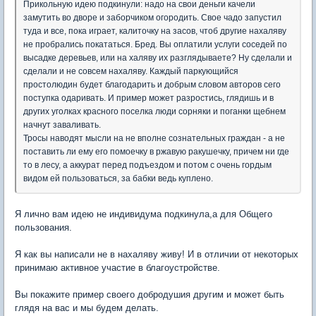
Прикольную идею подкинули: надо на свои деньги качели
замутить во дворе и заборчиком огородить. Свое чадо запустил
туда и все, пока играет, калиточку на засов, чтоб другие нахаляву
не пробрались покататься. Бред. Вы оплатили услуги соседей по
высадке деревьев, или на халяву их разглядываете? Ну сделали и
сделали и не совсем нахаляву. Каждый паркующийся
простолюдин будет благодарить и добрым словом авторов сего
поступка одаривать. И пример может разростись, глядишь и в
других уголках красного поселка люди сорняки и поганки щебнем
начнут заваливать.
Тросы наводят мысли на не вполне сознательных граждан - а не
поставить ли ему его помоечку в ржавую ракушечку, причем ни где
то в лесу, а аккурат перед подъездом и потом с очень гордым
видом ей пользоваться, за бабки ведь куплено.
Я лично вам идею не индивидума подкинула,а для Общего
пользования.
Я как вы написали не в нахаляву живу! И в отличии от некоторых
принимаю активное участие в благоустройстве.
Вы покажите пример своего добродушия другим и может быть
глядя на вас и мы будем делать.