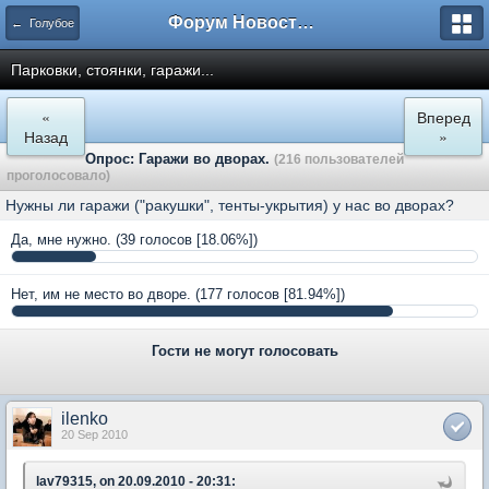
Форум Новостройки
← Голубое
Парковки, стоянки, гаражи...
«
Вперед
Назад
»
Опрос: Гаражи во дворах.
(216 пользователей
проголосовало)
Нужны ли гаражи ("ракушки", тенты-укрытия) у нас во дворах?
Да, мне нужно.
(39 голосов [18.06%])
Нет, им не место во дворе.
(177 голосов [81.94%])
Гости не могут голосовать
ilenko
20 Sep 2010
lav79315, on 20.09.2010 - 20:31: