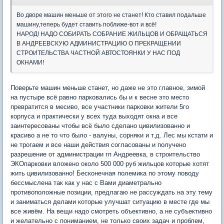
Во дворе машин меньше от этого не станет! Кто ставил подальше
машину,теперь будет ставить поближе-вот и всё!
НАРОД! НАДО СОБИРАТЬ СОБРАНИЕ ЖИЛЬЦОВ И ОБРАЩАТЬСЯ
В АНДРЕЕВСКУЮ АДМИНИСТРАЦИЮ О ПРЕКРАЩЕНИИ
СТРОИТЕЛЬСТВА ЧАСТНОЙ АВТОСТОЯНКИ У НАС ПОД
ОКНАМИ!
Поверьте машин меньше станет, но даже не это главное, зимой
на пустыре всё равно парковались бы и к весне это место
превратится в месиво, все участники парковки жители 5го
корпуса и практически у всех туда выходят окна и все
заинтересованы чтобы всё было сделано цивилизованно и
красиво а не то что было - валуны, сорняки и т.д. Лес мы кстати и
не трогаем и все наши действия согласованы и получено
разрешение от администрации гп Андреевка, в строительство
ЭКОпарковки вложено около 500 000 руб жильцов которые хотят
жить цивилизованно! Бесконечная полемика по этому поводу
бессмыслена так как у нас с Вами диаметрально
противоположные позиции, предлагаю не рассуждать на эту тему
и заниматься делами которые улучшат ситуацию в месте где мы
все живём. На вещи надо смотреть объективно, а не субъективно
и желательно с пониманием, не только своих задач и проблем,