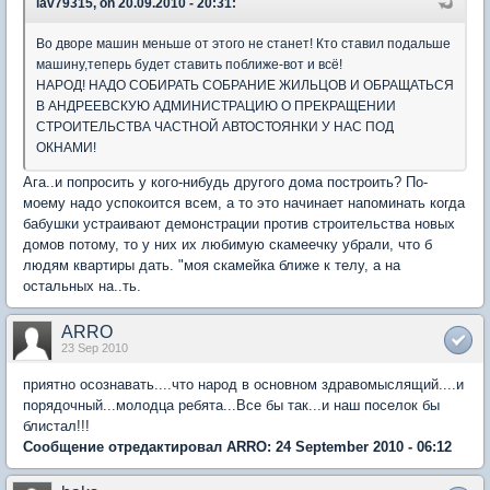
lav79315, on 20.09.2010 - 20:31:
Во дворе машин меньше от этого не станет! Кто ставил подальше
машину,теперь будет ставить поближе-вот и всё!
НАРОД! НАДО СОБИРАТЬ СОБРАНИЕ ЖИЛЬЦОВ И ОБРАЩАТЬСЯ
В АНДРЕЕВСКУЮ АДМИНИСТРАЦИЮ О ПРЕКРАЩЕНИИ
СТРОИТЕЛЬСТВА ЧАСТНОЙ АВТОСТОЯНКИ У НАС ПОД
ОКНАМИ!
Ага..и попросить у кого-нибудь другого дома построить? По-
моему надо успокоится всем, а то это начинает напоминать когда
бабушки устраивают демонстрации против строительства новых
домов потому, то у них их любимую скамеечку убрали, что б
людям квартиры дать. "моя скамейка ближе к телу, а на
остальных на..ть.
ARRO
23 Sep 2010
приятно осознавать....что народ в основном здравомыслящий....и
порядочный...молодца ребята...Все бы так...и наш поселок бы
блистал!!!
Сообщение отредактировал ARRO: 24 September 2010 - 06:12