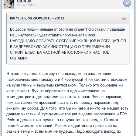
olb4uk
21 Sep 2010
lav79315, on 20.09.2010 - 20:31:
Во дворе машин меньше от этого не станет! Кто ставил подальше
машину,теперь будет ставить поближе-вот и всё!
НАРОД! НАДО СОБИРАТЬ СОБРАНИЕ ЖИЛЬЦОВ И ОБРАЩАТЬСЯ
В АНДРЕЕВСКУЮ АДМИНИСТРАЦИЮ О ПРЕКРАЩЕНИИ
СТРОИТЕЛЬСТВА ЧАСТНОЙ АВТОСТОЯНКИ У НАС ПОД
ОКНАМИ!
Я тоже покупала квартиру не с выходом на захламления
парковочных мест между 5 и 4 корпусом! И ни как ,ни с выходом
на кучи глины и вырытым катлованом. Только это собрание ни
чего не даст. Лучше обратиться в администрацию на
тему:достроить дет.сад или зарыть катлован.Лучше парковки,
чем заставление проезжей части. А по поводу парковки под
окнами ,ну сорри. Для того, что бы ни чего и никто не мешал есть
дачные участки. А тут администрация выдала разрешение и ГОУ !
Ребята делают как лучше, а получается как всегда. Сколько
людей столько и мнений. У всех людей много притензий на
разные темы и всем мил не будешь. Надо находить выход из