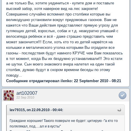
а не только Вы, хотите уединиться - купите дом и поставьте
высокий забор, хотя наверное вид на лес закроете!
Совершенно случайно вспомнил про столбики которые вы
великодушно установили вокруг придомовых газонов. Вам не
кажется что Ваши действия представляют прямую угрозу для
гуляющих детей, взрослых, собак и т.д. неакуратно упавший с
велосипеда ребёнок и всё - даже страшно представить чем
может закончится!!! Если, хоть кто то из детей нарвётся на
колышки и металического уголка которыми Вы оградили все
газоны - последствия будут намного КРУЧЕ чем Вам показалось
в тот момент, когда Вы их бездумно устанавливали!!! Это кстати
не шутки. Сын моего знакомого вчера налетел на один такой
столбик, думаю будут в скором времени беседы по этому
поводу...
Сообщение отредактировал ilenko: 22 September 2010 - 08:21
art102007
22 Sep 2010
lav79315, on 22.09.2010 - 00:44:
Граждане хорошие! Такого поверьте не будет: цитирую -"а кто то
полялякал, под.....ал и в кусты"