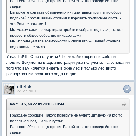
Вас всего 20 человек,а против Вашей стоянки гораздо больше
людей.
Вы можете срывать объявления инициативной группы по сбору
подписей против Вашей стоянки и воровать подписные листы -
это Вам не поможет!
Мы можем сами по квартирам пройти и собрать подписи,а также
провести общее собрание жильцов дома.
Мы используем все возможности и связи чтобы Вашей стоянки
под окнами не было.
У вас НИЧЕГО не получится! Не мотайте нервы ни себе ни
людям. Документы в администрации уже получены. На основании
того что вам хочется видеть в окне лес и только лес никто
распоряжению обратного хода не даст.
olb4uk
22 Sep 2010
lav79315, on 22.09.2010 - 00:44:
Граждане хорошие! Такого поверьте не будет: цитирую -"а кто то
полялякал, под.....ал и в кусты"
Вас всего 20 человек,а против Вашей стоянки гораздо больше
людей.