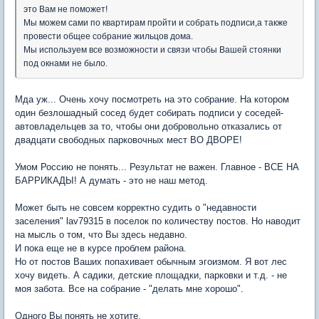
это Вам не поможет!
Мы можем сами по квартирам пройти и собрать подписи,а также
провести общее собрание жильцов дома.
Мы используем все возможности и связи чтобы Вашей стоянки
под окнами не было.
Мда уж... Очень хочу посмотреть на это собрание. На котором
один безлошадный сосед будет собирать подписи у соседей-
автовладельцев за то, чтобы они добровольно отказались от
двадцати свободных парковочных мест ВО ДВОРЕ!
Умом Россию не понять... Результат не важен. Главное - ВСЕ НА
БАРРИКАДЫ! А думать - это не наш метод.
Может быть не совсем корректно судить о "недавности
заселения" lav79315 в поселок по количеству постов. Но наводит
на мысль о том, что Вы здесь недавно.
И пока еще не в курсе проблем района.
Но от постов Ваших попахивает обычным эгоизмом. Я вот лес
хочу видеть. А садики, детские площадки, парковки и т.д. - не
моя забота. Все на собрание - "делать мне хорошо".
Одного Вы понять не хотите.