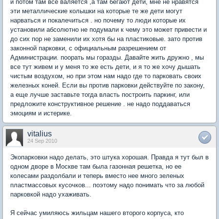
и потом там все валяется ,а там бегают дети, мне не нравятся
эти металлические колышки на которые те же дети могут
нарваться и покалечиться . но почему то люди которые их
установили абсолютно не подумали к чему это может привести и
до сих пор не заменили их хотя бы на пластиковые. зато против
законной парковки, с официальным разрешением от
Администрации. поорать мы горазды. Давайте жить дружно , мы
все тут живем и у меня то же есть дети, и я то же хочу дышать
чистым воздухом, но при этом нам надо где то парковать своих
железных коней. Если вы против парковки действуйте по закону,
а еще лучше заставьте тогда власть построить паркинг, или
предложите конструктивное решение . не надо поддаваться
эмоциям и истерике.
vitalius
24 Sep 2010
Экопарковки надо делать, это штука хорошая. Правда я тут был в
одном дворе в Москве там была газонная решетка, но ее
колесами раздолбали и теперь вместо нее много зеленых
пластмассовых кусочков... поэтому надо понимать что за любой
парковкой надо ухаживать.
Я сейчас умиляюсь жильцам нашего второго корпуса, кто