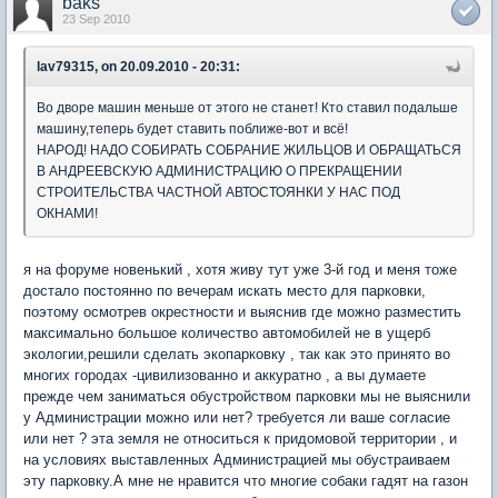
baks
23 Sep 2010
lav79315, on 20.09.2010 - 20:31:
Во дворе машин меньше от этого не станет! Кто ставил подальше
машину,теперь будет ставить поближе-вот и всё!
НАРОД! НАДО СОБИРАТЬ СОБРАНИЕ ЖИЛЬЦОВ И ОБРАЩАТЬСЯ
В АНДРЕЕВСКУЮ АДМИНИСТРАЦИЮ О ПРЕКРАЩЕНИИ
СТРОИТЕЛЬСТВА ЧАСТНОЙ АВТОСТОЯНКИ У НАС ПОД
ОКНАМИ!
я на форуме новенький , хотя живу тут уже 3-й год и меня тоже
достало постоянно по вечерам искать место для парковки,
поэтому осмотрев окрестности и выяснив где можно разместить
максимально большое количество автомобилей не в ущерб
экологии,решили сделать экопарковку , так как это принято во
многих городах -цивилизованно и аккуратно , а вы думаете
прежде чем заниматься обустройством парковки мы не выяснили
у Администрации можно или нет? требуется ли ваше согласие
или нет ? эта земля не относиться к придомовой территории , и
на условиях выставленных Администрацией мы обустраиваем
эту парковку.А мне не нравится что многие собаки гадят на газон