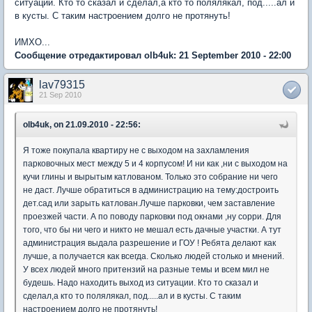
ситуации. Кто то сказал и сделал,а кто то полялякал, под.....ал и
в кусты. С таким настроением долго не протянуть!
ИМХО...
Сообщение отредактировал olb4uk: 21 September 2010 - 22:00
lav79315
21 Sep 2010
olb4uk, on 21.09.2010 - 22:56:
Я тоже покупала квартиру не с выходом на захламления
парковочных мест между 5 и 4 корпусом! И ни как ,ни с выходом на
кучи глины и вырытым катлованом. Только это собрание ни чего
не даст. Лучше обратиться в администрацию на тему:достроить
дет.сад или зарыть катлован.Лучше парковки, чем заставление
проезжей части. А по поводу парковки под окнами ,ну сорри. Для
того, что бы ни чего и никто не мешал есть дачные участки. А тут
администрация выдала разрешение и ГОУ ! Ребята делают как
лучше, а получается как всегда. Сколько людей столько и мнений.
У всех людей много притензий на разные темы и всем мил не
будешь. Надо находить выход из ситуации. Кто то сказал и
сделал,а кто то полялякал, под.....ал и в кусты. С таким
настроением долго не протянуть!