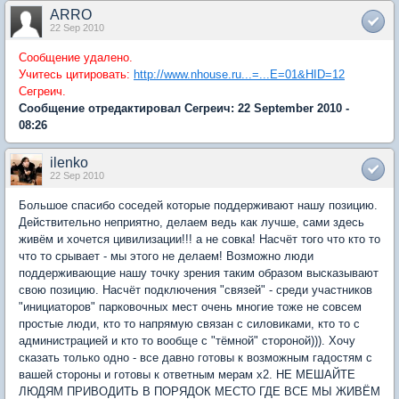
ARRO
22 Sep 2010
Сообщение удалено.
Учитесь цитировать:
http://www.nhouse.ru...=...E=01&HID=12
Сегреич.
Сообщение отредактировал Сегреич: 22 September 2010 -
08:26
ilenko
22 Sep 2010
Большое спасибо соседей которые поддерживают нашу позицию.
Действительно неприятно, делаем ведь как лучше, сами здесь
живём и хочется цивилизации!!! а не совка! Насчёт того что кто то
что то срывает - мы этого не делаем! Возможно люди
поддерживающие нашу точку зрения таким образом высказывают
свою позицию. Насчёт подключения "связей" - среди участников
"инициаторов" парковочных мест очень многие тоже не совсем
простые люди, кто то напрямую связан с силовиками, кто то с
администрацией и кто то вообще с "тёмной" стороной))). Хочу
сказать только одно - все давно готовы к возможным гадостям с
вашей стороны и готовы к ответным мерам х2. НЕ МЕШАЙТЕ
ЛЮДЯМ ПРИВОДИТЬ В ПОРЯДОК МЕСТО ГДЕ ВСЕ МЫ ЖИВЁМ