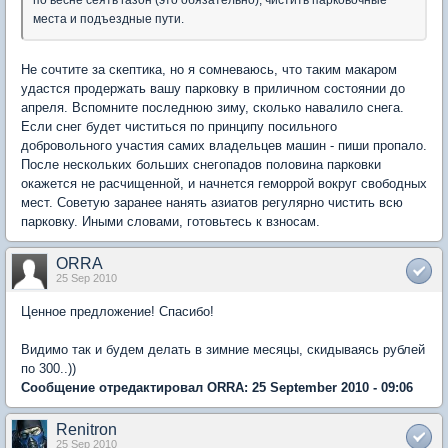
по весне сеять газон (это обязательно), чистить парковочные
места и подъездные пути.
Не сочтите за скептика, но я сомневаюсь, что таким макаром
удастся продержать вашу парковку в приличном состоянии до
апреля. Вспомните последнюю зиму, сколько навалило снега.
Если снег будет чиститься по принципу посильного
добровольного участия самих владельцев машин - пиши пропало.
После нескольких больших снегопадов половина парковки
окажется не расчищенной, и начнется геморрой вокруг свободных
мест. Советую заранее нанять азиатов регулярно чистить всю
парковку. Иными словами, готовьтесь к взносам.
ORRA
25 Sep 2010
Ценное предложение! Спасибо!
Видимо так и будем делать в зимние месяцы, скидываясь рублей
по 300..))
Сообщение отредактировал ORRA: 25 September 2010 - 09:06
Renitron
25 Sep 2010