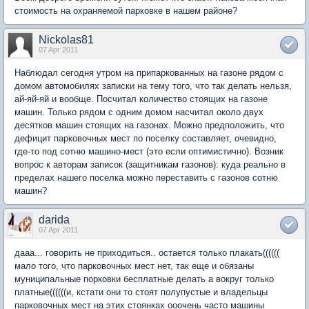
стоимость на охраняемой парковке в нашем районе?
Nickolas81
07 Apr 2011
Наблюдал сегодня утром на припаркованных на газоне рядом с
домом автомобилях записки на тему того, что так делать нельзя,
ай-яй-яй и вообще. Посчитал количество стоящих на газоне
машин. Только рядом с одним домом насчитал около двух
десятков машин стоящих на газонах. Можно предположить, что
дефицит парковочных мест по поселку составляет, очевидно,
где-то под сотню машино-мест (это если оптимистично). Возник
вопрос к авторам записок (защитникам газонов): куда реально в
пределах нашего поселка можно переставить с газонов сотню
машин?
darida
07 Apr 2011
дааа... говорить не приходиться.. остается только плакать((((((
мало того, что парковочных мест нет, так еще и обязаны
муниципальные порковки бесплатные делать а вокруг только
платные((((((и, кстати они то стоят полупустые и владельцы
парковочных мест на этих стоянках ооочень часто машины