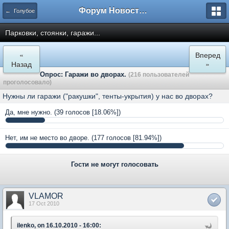
Форум Новостройки
← Голубое
Парковки, стоянки, гаражи...
«
Вперед
Назад
»
Опрос: Гаражи во дворах.
(216 пользователей
проголосовало)
Нужны ли гаражи ("ракушки", тенты-укрытия) у нас во дворах?
Да, мне нужно.
(39 голосов [18.06%])
Нет, им не место во дворе.
(177 голосов [81.94%])
Гости не могут голосовать
VLAMOR
17 Oct 2010
ilenko, on 16.10.2010 - 16:00: