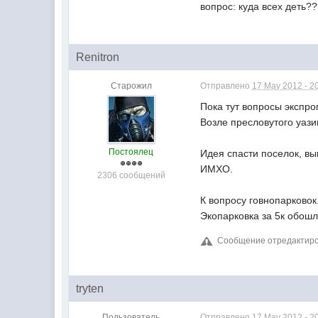
вопрос: куда всех деть?
Renitron
Старожил
Отправлено
17 May 2012 - 2
Пока тут вопросы экспр
Возле пресловутого уази
Постоялец
Идея спасти поселок, в
ИМХО.
2306 сообщений
К вопросу говнопарковок
Экопарковка за 5к обошл
Сообщение отредактирова
tryten
Пользователь
Отправлено
17 May 2012 - 2