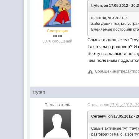
tryten, on 17.05.2012 - 20:
приятно, что это так.
жаба душит тех, кто устра
Вменяемые построили стоя
Смотрящие
Самые активные тут "трут
3076 сообщений
Так о чем о разговор? Я
Все тут взрослые и не г
чем полезным поделится
Сообщение отредактиров
tryten
Пользователь
Отправлено
17 May 2012 - 2
Сегреич, on 17.05.2012 - 2
Самые активные тут "трутни
разговор? Я мачо, а все 