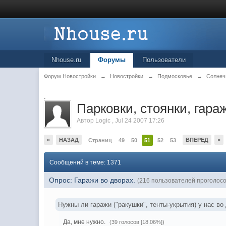
Nhouse.ru
Форумы
Пользователи
Форум Новостройки
→
Новостройки
→
Подмосковье
→
Солнеч
.
Парковки, стоянки, гараж
Автор
Logic
,
Jul 24 2007 17:26
«
НАЗАД
ВПЕРЕД
»
Страниц
49
50
51
52
53
Сообщений в теме: 1371
Опрос: Гаражи во дворах.
(216 пользователей проголос
Нужны ли гаражи ("ракушки", тенты-укрытия) у нас во
Да, мне нужно.
(39 голосов [18.06%])