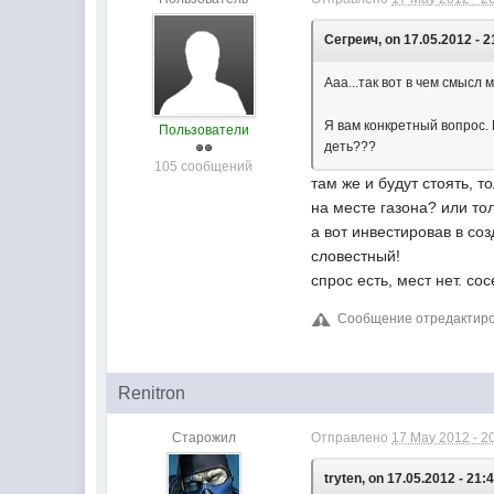
Сегреич, on 17.05.2012 - 2
Ааа...так вот в чем смысл
Я вам конкретный вопрос. 
Пользователи
деть???
105 сообщений
там же и будут стоять, 
на месте газона? или то
а вот инвестировав в со
словестный!
спрос есть, мест нет. со
Сообщение отредактирова
Renitron
Старожил
Отправлено
17 May 2012 - 2
tryten, on 17.05.2012 - 21: