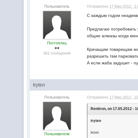
Пользователь
Отправлено
17 May 2012 - 1
С каждым годом неадеква
Предлагаю потребовать 
общие алмазы когда мен
Постоялец
Кричащим товарищам мог
382 сообщений
разрешить там парковать
А если жаба задушит - пу
tryten
Пользователь
Отправлено
17 May 2012 - 1
Renitron, on 17.05.2012 - 1
tryten
ясно
Пользователи