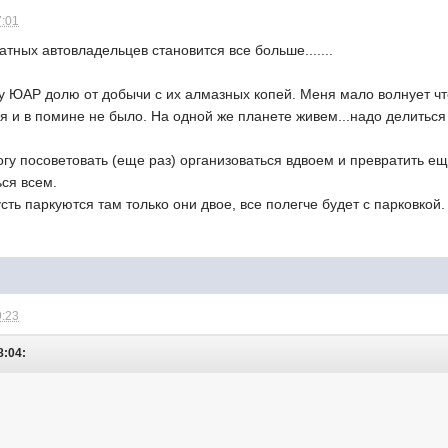
7:01
тных автовладельцев становится все больше.......
у ЮАР долю от добычи с их алмазных копей. Меня мало волнует чт
я и в помине не было. На одной же планете живем...надо делитьс
у посоветовать (еще раз) организоваться вдвоем и превратить ещ
ся всем.
сть паркуются там только они двое, все полегче будет с парковкой.
9:23
8:04: