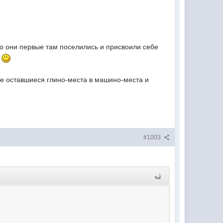
о они первые там поселились и присвоили себе
я
е оставшиеся глино-места в машино-места и
#1003