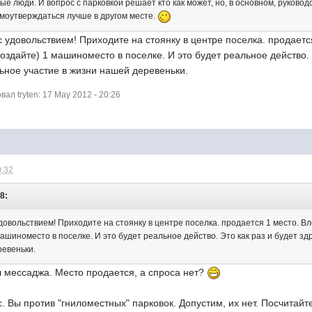
пые люди. И вопрос с парковкой решает кто как может, но, в основном, руков
амоутверждаться лучше в другом месте.
 с удовольствием! Приходите на стоянку в центре поселка. продаетс
оздайте) 1 машиноместо в поселке. И это будет реальное действо. Э
льное участие в жизни нашей деревеньки.
л tryten: 17 May 2012 - 20:26
0:32
18:
с удовольствием! Приходите на стоянку в центре поселка. продается 1 место. В
ашиноместо в поселке. И это будет реальное действо. Это как раз и будет здр
ревеньки.
сл мессаджа. Место продается, а спроса нет?
. Вы против "гниломестных" парковок. Допустим, их нет. Посчитайт