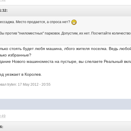
1:32:
 мессаджа. Место продается, а спроса нет?
Вы против "гниломестных" парковок. Допустим, их нет. Посчитайте количество 
только стоять будет любя машина, лбого жителя поселка. Ведь люб
лько избранные?
здание Нового машиноместа на пустыре, вы слелаете Реальный вкл
сед уезжает в Королев.
л tryten: 17 May 2012 - 20:55
0:49
46: