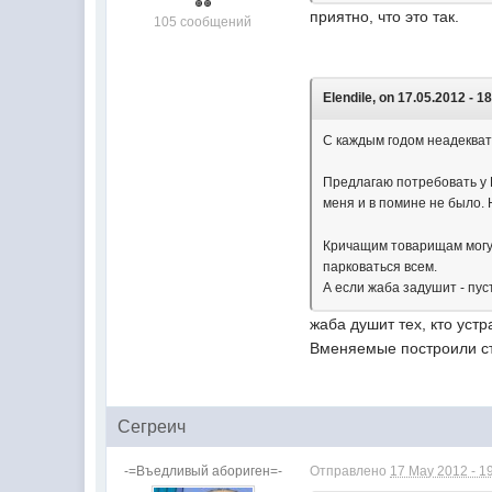
приятно, что это так.
105 сообщений
Elendile, on 17.05.2012 - 1
С каждым годом неадекватн
Предлагаю потребовать у 
меня и в помине не было.
Кричащим товарищам могу 
парковаться всем.
А если жаба задушит - пус
жаба душит тех, кто устр
Вменяемые построили ст
Сегреич
-=Въедливый абориген=-
Отправлено
17 May 2012 - 1