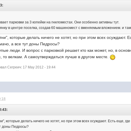
23:
ивает парковки за 3 копейки на гниломестах. Они особенно активны тут.
нку в центре поселка, создав 60 машиномест с вменяемым вложением. и там
ни", которые делать ничего не хотят, но при этом всех осуждают. Е
 мачо, а все тут доны Педросы?
лупые люди. И вопрос с парковкой решает кто как может, но, в осно
, то велкам. А самоутверждаться лучше в другом месте.
ал Сегреич: 17 May 2012 - 19:44
0:18
0:43:
", которые делать ничего не хотят, но при этом всех осуждают. Есть еще, где 
тут доны Педросы?