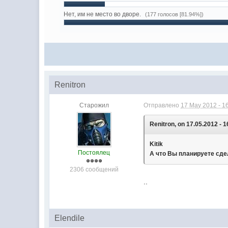
Нет, им не место во дворе.
(177 голосов [81.94%])
Renitron
Старожил
Отправлено
17 May 2012 - 1
Renitron, on 17.05.2012 - 1
Kitik
Постоялец
А что Вы планируете сде
2306 сообщений
..
Elendile