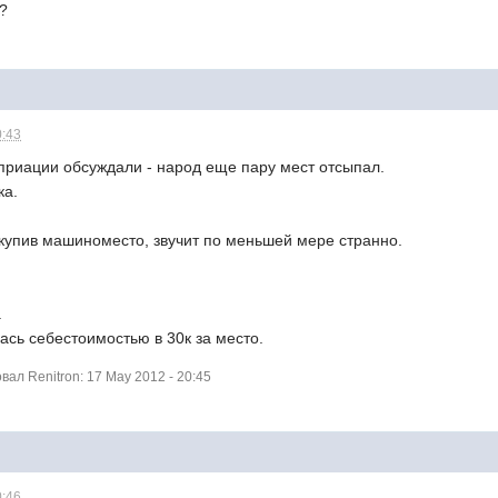
??
0:43
оприации обсуждали - народ еще пару мест отсыпал.
ка.
ыкупив машиноместо, звучит по меньшей мере странно.
.
ась себестоимостью в 30к за место.
л Renitron: 17 May 2012 - 20:45
0:46