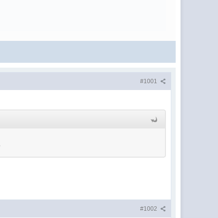
#1001
?
#1002