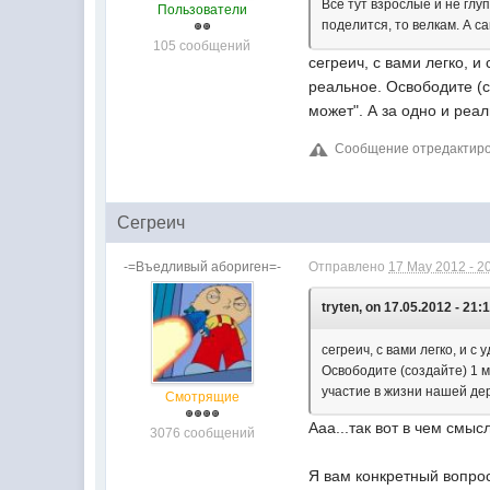
Все тут взрослые и не глу
Пользователи
поделится, то велкам. А с
105 сообщений
сегреич, с вами легко, и
реальное. Освободите (с
может". А за одно и реа
Сообщение отредактирова
Сегреич
-=Въедливый абориген=-
Отправлено
17 May 2012 - 2
tryten, on 17.05.2012 - 21:
сегреич, с вами легко, и 
Освободите (создайте) 1 м
участие в жизни нашей де
Смотрящие
Ааа...так вот в чем смы
3076 сообщений
Я вам конкретный вопрос