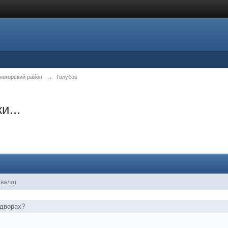
ногорский район
→
Голубое
и...
овало)
 дворах?