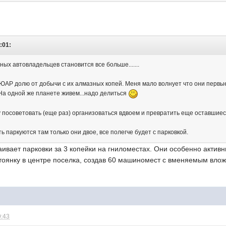
8:01:
ых автовладельцев становится все больше.......
ЮАР долю от добычи с их алмазных копей. Меня мало волнует что они первы
 На одной же планете живем...надо делиться
посоветовать (еще раз) организоваться вдвоем и превратить еще оставшиес
ть паркуются там только они двое, все полегче будет с парковкой.
аивает парковки за 3 копейки на гниломестах. Они особенно активны
оянку в центре поселка, создав 60 машиномест с вменяемым влож
9:43