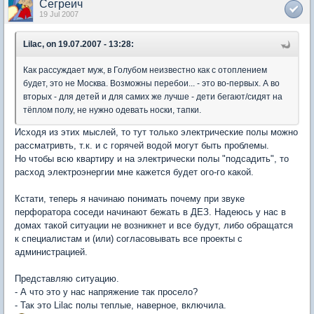
Сегреич
19 Jul 2007
Lilac, on 19.07.2007 - 13:28:
Как рассуждает муж, в Голубом неизвестно как с отоплением
будет, это не Москва. Возможны перебои... - это во-первых. А во
вторых - для детей и для самих же лучше - дети бегают/сидят на
тёплом полу, не нужно одевать носки, тапки.
Исходя из этих мыслей, то тут только электрические полы можно
рассматривть, т.к. и с горячей водой могут быть проблемы.
Но чтобы всю квартиру и на электрически полы "подсадить", то
расход электроэнергии мне кажется будет ого-го какой.
Кстати, теперь я начинаю понимать почему при звуке
перфоратора соседи начинают бежать в ДЕЗ. Надеюсь у нас в
домах такой ситуации не возникнет и все будут, либо обращатся
к специалистам и (или) согласовывать все проекты с
администрацией.
Представляю ситуацию.
- А что это у нас напряжение так просело?
- Так это Lilac полы теплые, наверное, включила.