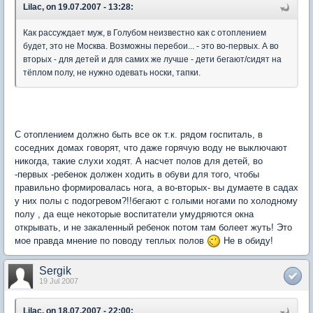
Lilac, on 19.07.2007 - 13:28:
Как рассуждает муж, в Голубом неизвестно как с отоплением
будет, это не Москва. Возможны перебои... - это во-первых. А во
вторых - для детей и для самих же лучше - дети бегают/сидят на
тёплом полу, не нужно одевать носки, тапки.
С отоплением должно быть все ок т.к. рядом госпиталь, в
соседних домах говорят, что даже горячую воду не выключают
никогда, такие слухи ходят. А насчет полов для детей, во
-первых -ребенок должен ходить в обуви для того, чтобы
правильно формировалась нога, а во-вторых- вы думаете в садах
у них полы с подогревом?!!бегают с голыми ногами по холодному
полу , да еще некоторые воспитатели умудряются окна
открывать, и не закаленный ребенок потом там болеет жуть! Это
мое правда мнение по поводу теплых полов
Не в обиду!
Sergik
19 Jul 2007
Lilac, on 18.07.2007 - 22:00: