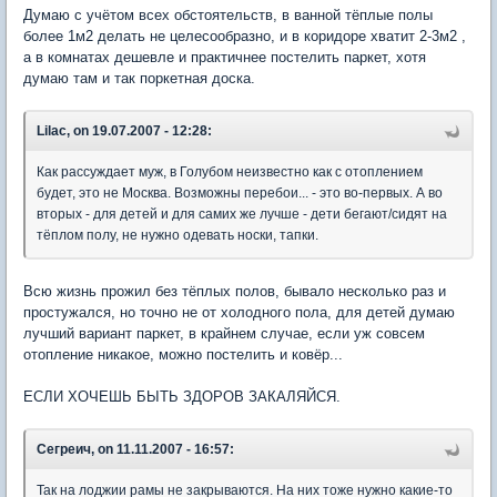
Думаю с учётом всех обстоятельств, в ванной тёплые полы
более 1м2 делать не целесообразно, и в коридоре хватит 2-3м2 ,
а в комнатах дешевле и практичнее постелить паркет, хотя
думаю там и так поркетная доска.
Lilac, on 19.07.2007 - 12:28:
Как рассуждает муж, в Голубом неизвестно как с отоплением
будет, это не Москва. Возможны перебои... - это во-первых. А во
вторых - для детей и для самих же лучше - дети бегают/сидят на
тёплом полу, не нужно одевать носки, тапки.
Всю жизнь прожил без тёплых полов, бывало несколько раз и
простужался, но точно не от холодного пола, для детей думаю
лучший вариант паркет, в крайнем случае, если уж совсем
отопление никакое, можно постелить и ковёр...
ЕСЛИ ХОЧЕШЬ БЫТЬ ЗДОРОВ ЗАКАЛЯЙСЯ.
Сегреич, on 11.11.2007 - 16:57:
Так на лоджии рамы не закрываются. На них тоже нужно какие-то