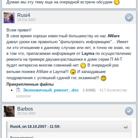
Думаю мы эту тему еще на очередной встрече обсудим
Rusi4
18 Oct 2007
Всем привет!
В свое время хорошо известный большинству из нас
AWare
давал уроки как правильно "фильтровать информацию"... Имеет
ли это отношение к данному случаю или нет, я точно не знаю, но
в том что, прилагаемая информация от
Layma
по осуществлению
ремонта на примере двушки-распашонки в доме серии П 44-Т
будет интересна многим сомнений нет
В очередной раз
вельми понеже AWare и Layma!!!
И запаздавшие
поздравления с успешной сдачей гос.экзамена!!!
Прикрепленные файлы
Экономичный_ремонт_.doc
1.94МБ
417 Количество
загрузок:
Barbos
18 Oct 2007
Rusi4, on 18.10.2007 - 11:59:
Всем привет!