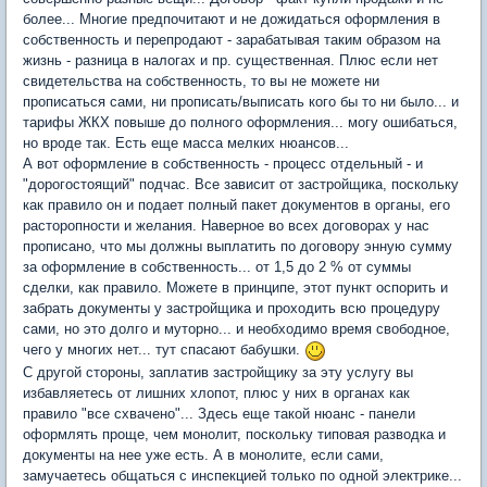
более... Многие предпочитают и не дожидаться оформления в
собственность и перепродают - зарабатывая таким образом на
жизнь - разница в налогах и пр. существенная. Плюс если нет
свидетельства на собственность, то вы не можете ни
прописаться сами, ни прописать/выписать кого бы то ни было... и
тарифы ЖКХ повыше до полного оформления... могу ошибаться,
но вроде так. Есть еще масса мелких нюансов...
А вот оформление в собственность - процесс отдельный - и
"дорогостоящий" подчас. Все зависит от застройщика, поскольку
как правило он и подает полный пакет документов в органы, его
расторопности и желания. Наверное во всех договорах у нас
прописано, что мы должны выплатить по договору энную сумму
за оформление в собственность... от 1,5 до 2 % от суммы
сделки, как правило. Можете в принципе, этот пункт оспорить и
забрать документы у застройщика и проходить всю процедуру
сами, но это долго и муторно... и необходимо время свободное,
чего у многих нет... тут спасают бабушки.
С другой стороны, заплатив застройщику за эту услугу вы
избавляетесь от лишних хлопот, плюс у них в органах как
правило "все схвачено"... Здесь еще такой нюанс - панели
оформлять проще, чем монолит, поскольку типовая разводка и
документы на нее уже есть. А в монолите, если сами,
замучаетесь общаться с инспекцией только по одной электрике...