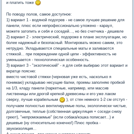
и платить тоже
По поводу полов, самое доступное:
1) вариант 1 - водяной подогрев - не самое лучшее решение для
панели, плюс если непрофессионально уложено - караул,
можете затопить и себя и соседей..., но без счетчика - дешевле
2) вариант 2 - электрический, подороже в плане эксплуатации, но
более надежный и безопасный. Монтировать можно самим, это
нетрудно. Укладываются специальные маты и заливаются
стяжкой... при повреждении одной цепи - эффективность не
уменьшается - технологическая особенность.
3) вариант 3 - "экзотический" - я для себя выбираю этот вариант и
вкратце поясню:
вместо чистовой стяжки (черновая уже есть, насколько я
понимаю) укладываю несущие балки, проемы заполняю пробкой
на 1/3, кладу панели (паркетные, например, или массив
лиственицы или дрогой крепкой древесины и его уже лаком
сверху, лучше корабельным
), от стен немного 1-2 см отступ -
получаем полностью вентилируемые полы, экологически чистые,
долговечные, теплые (собственная циркуляция + соседи снизу
греют), "непромокаемые" (если собака/кошка пописает...) и
дешевые (ну относительно конечно!) Плюс пробка -
звукоизоляция...