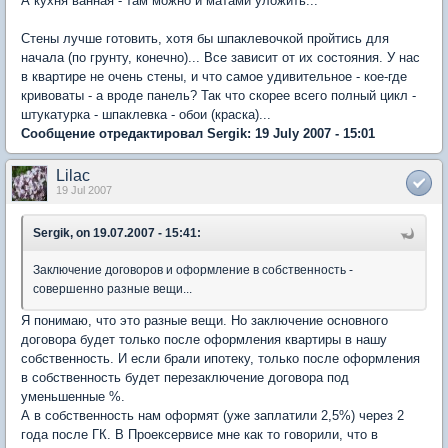
А кухня ванная - там можно и матами уложить...
Стены лучше готовить, хотя бы шпаклевочкой пройтись для
начала (по грунту, конечно)... Все зависит от их состояния. У нас
в квартире не очень стены, и что самое удивительное - кое-где
кривоваты - а вроде панель? Так что скорее всего полный цикл -
штукатурка - шпаклевка - обои (краска)...
Сообщение отредактировал Sergik: 19 July 2007 - 15:01
Lilac
19 Jul 2007
Sergik, on 19.07.2007 - 15:41:
Заключение договоров и оформление в собственность -
совершенно разные вещи...
Я понимаю, что это разные вещи. Но заключение основного
договора будет только после оформления квартиры в нашу
собственность. И если брали ипотеку, только после оформления
в собственность будет перезаключение договора под
уменьшенные %.
А в собственность нам оформят (уже заплатили 2,5%) через 2
года после ГК. В Проексервисе мне как то говорили, что в