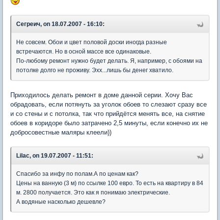
Сегреич, on 18.07.2007 - 16:10:
Не совсем. Обои и цвет половой доски иногда разные
встречаются. Но в осной массе все одинаковые.
По-любому ремонт нужно будет делать. Я, например, с обоями на
потолке долго не проживу. Эхх...лишь бы денег хватило.
Приходилось делать ремонт в доме данной серии. Хочу Вас
обрадовать, если потянуть за уголок обоев то слезают сразу все
и со стены и с потолка, так что прийдётся менять все, на снятие
обоев в коридоре было затрачено 2,5 минуты, если конечно их не
добросовестные маляры клеели))
Lilac, on 19.07.2007 - 11:51:
Спасибо за инфу по полам.А по ценам как?
Цены на ванную (3 м) по ссылке 100 евро. То есть на квартиру в 84
м. 2800 получается. Это как я понимаю электрические.
А водяные насколько дешевле?