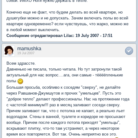
собой. ИМХО Ноги нужно держать в тепле.
Конечно еще не факт, что будем делать во всей квартире, но
душегубки можно и не допускать. Зачем включать полы во всей
квартире одновременно? если чувствуешь, что жарко, можно же
в любой момент выключить.
Сообщение отредактировал Lilac: 19 July 2007 - 17:51
mamushka
19 Jul 2007
Всем здрассте.
Давненько не писала, только читала. Но тут затронули такой
актуальный для нас вопрос....ага, они самые - тёёёёпленькие
полы
Большая просьба, особливо к соседям "сверху", не делайте
через Равшанов-Джумшутов и прочих "умельцев". Пусть это
"доброе тепло" делают профессионалы. Нас на протяжении года
с частотой минимум!!! раз в месяц заливают соседи сверху.
Причем заливают так, что с потолка не капает, а реально льет
водопадом. Стены в ванной, туалете и коридоре не просыхают
вообще. Причем после каждого потопа приходят "умельцы",
вскрывают плитку, что-то там устраняют, а через некоторое
время все повторяется. Вот так. Очень неприятно все это.