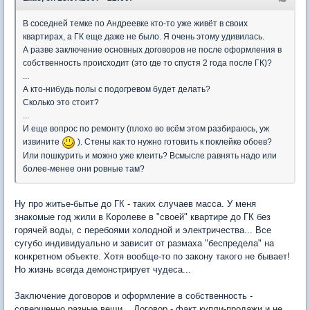
В соседней темке по Андреевке кто-то уже живёт в своих
квартирах, а ГК еще даже не было. Я очень этому удивилась.
А разве заключение основных договоров не после оформления в
собственность происходит (это где то спустя 2 года после ГК)?
...
А кто-нибудь полы с подогревом будет делать?
Сколько это стоит?
...
И еще вопрос по ремонту (плохо во всём этом разбираюсь, уж
извините
). Стены как то нужно готовить к поклейке обоев?
Или пошкурить и можно уже клеить? Всмысле равнять надо или
более-менее они ровные там?
Ну про житье-бытье до ГК - таких случаев масса. У меня
знакомые год жили в Королеве в "своей" квартире до ГК без
горячей воды, с перебоями холодной и электричества... Все
сугубо индивидуально и зависит от размаха "беспредела" на
конкретном объекте. Хотя вообще-то по закону такого не бывает!
Но жизнь всегда демонстрирует чудеса...
Заключение договоров и оформление в собственность -
совершенно разные вещи... Договор - факт купли-продажи и не