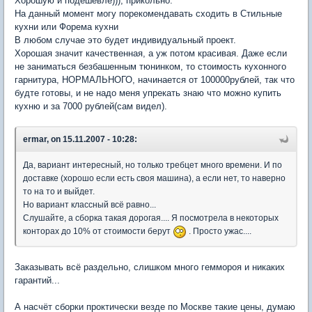
Хорошую и подешевле))), прикольно.
На данный момент могу порекомендавать сходить в Стильные
кухни или Форема кухни
В любом случае это будет индивидуальный проект.
Хорошая значит качественная, а уж потом красивая. Даже если
не заниматься безбашенным тюнинком, то стоимость кухонного
гарнитура, НОРМАЛЬНОГО, начинается от 100000рублей, так что
будте готовы, и не надо меня упрекать знаю что можно купить
кухню и за 7000 рублей(сам видел).
ermar, on 15.11.2007 - 10:28:
Да, вариант интересный, но только требцет много времени. И по
доставке (хорошо если есть своя машина), а если нет, то наверно
то на то и выйдет.
Но вариант классный всё равно...
Слушайте, а сборка такая дорогая.... Я посмотрела в некоторых
конторах до 10% от стоимости берут
. Просто ужас....
Заказывать всё раздельно, слишком много геммороя и никаких
гарантий...
А насчёт сборки проктически везде по Москве такие цены, думаю