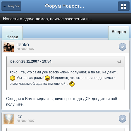
Форум Новостройки
← Голубое
Новости о сдаче домов, начале заселения и...
«
Вперед
Назад
»
ilenko
28 Nov 2007
ice, on 28.11.2007 - 19:54:
ясно... те, кто сами уже вовсю ключи получают, а по МС не дают...
Мы за вас рады!
Надеемся, что скоро присоединимся к
счастливым обладателям ключей...
Сегодня с Вами виделись, ничо просто до ДСК доедите и всё
получите.
ice
28 Nov 2007