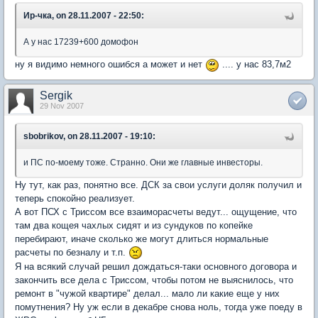
Ир-чка, on 28.11.2007 - 22:50:
А у нас 17239+600 домофон
ну я видимо немного ошибся а может и нет
.... у нас 83,7м2
Sergik
29 Nov 2007
sbobrikov, on 28.11.2007 - 19:10:
и ПС по-моему тоже. Странно. Они же главные инвесторы.
Ну тут, как раз, понятно все. ДСК за свои услуги доляк получил и
теперь спокойно реализует.
А вот ПСХ с Триссом все взаиморасчеты ведут... ощущение, что
там два кощея чахлых сидят и из сундуков по копейке
перебирают, иначе сколько же могут длиться нормальные
расчеты по безналу и т.п.
Я на всякий случай решил дождаться-таки основного договора и
закончить все дела с Триссом, чтобы потом не выяснилось, что
ремонт в "чужой квартире" делал... мало ли какие еще у них
помутнения? Ну уж если в декабре снова ноль, тогда уже поеду в