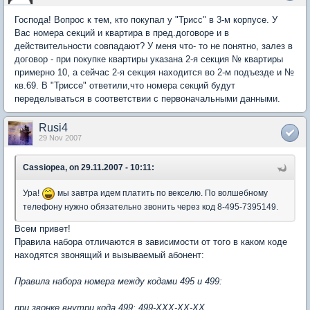
Господа! Вопрос к тем, кто покупал у "Трисс" в 3-м корпусе. У
Вас номера секций и квартира в пред.договоре и в
действительности совпадают? У меня что- то не понятно, залез в
договор - при покупке квартиры указана 2-я секция № квартиры
примерно 10, а сейчас 2-я секция находится во 2-м подъезде и №
кв.69. В "Триссе" ответили,что номера секций будут
переделываться в соответствии с первоначальными данными.
Rusi4
29 Nov 2007
Cassiopea, on 29.11.2007 - 10:11:
Ура!
мы завтра идем платить по векселю. По волшебному
телефону нужно обязательно звонить через код 8-495-7395149.
Всем привет!
Правила набора отличаются в зависимости от того в каком коде
находятся звонящий и вызываемый абонент:
Правила набора номера между кодами 495 и 499:
при звонке внутри кода 499: 499-XXX-XX-XX