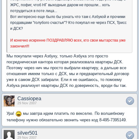
ЖРС, пофиг, чтоб НГ выходные даром не прошли... хоть
потрудиться в поте лица...
Вот интересно еще было бы узнать что там с Азбукой и прочими
продавцами "голубого счастья"? Кто покупал не через ПСХ, Трисс
и ДСК?
И конечно искренне ПОЗДРАВЛЯЮ всех, кто свои мытарства уже
закончил!!!
Мы покупали через Азбуку, только Азбука это просто
посредническая кантора которая реализовала квартиры ДСК.
Поэтому через нич мы просто выбрали квартиру, а дальше все
отношения имеем только с ДСК, мы и предварительный договор
уже в самом ДСК забирали. Ели я не ошибаюсь, то помоему
Азбука реализует квартиры ДСК по довериность, вроди бы так.
Cassiopea
29 Nov 2007
Ура!
мы завтра идем платить по векселю. По волшебному
телефону нужно обязательно звонить через код 8-495-7395149.
silver501
29 Nov 2007