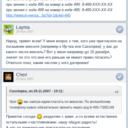
при звонке с кода 495 на номер в коде 499: 8-499-XXX-XX-XX
при звонке с кода 499 на номер в коде 495: 8-495-XXX-XX-XX
http://www.in-versia...hp?id=1&nid=445
Layma
29 Nov 2007
Народ, привет всем! У меня вопрос к тем, кого уже пригласили на
погашение векселя (например к Ир-чка или Cassiopea): у вас до
какого числа вексель? Вот у меня например до 10 декабря,
значит ли это что мне его раньше не имеют право погасить?
Ответьте плиз, каким числом у кого датирован!
Cheri
29 Nov 2007
Cassiopea, on 29.11.2007 - 10:11:
Ура!
мы завтра идем платить по векселю. По волшебному
телефону нужно обязательно звонить через код 8-495-7395149.
Приветик соседи
разделяю с вами ,и со всеме естественно
остальными счастливчиками ,нашу общую радость!
А нас на понедельник пригласили на погашение.