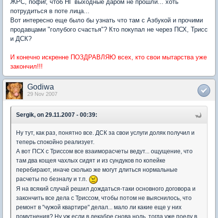
ЖРС, пофиг, чтоб НГ выходные даром не прошли... хоть
потрудиться в поте лица...
Вот интересно еще было бы узнать что там с Азбукой и прочими
продавцами "голубого счастья"? Кто покупал не через ПСХ, Трисс
и ДСК?
И конечно искренне ПОЗДРАВЛЯЮ всех, кто свои мытарства уже
закончил!!!
Godiwa
29 Nov 2007
Sergik, on 29.11.2007 - 00:39:
Ну тут, как раз, понятно все. ДСК за свои услуги доляк получил и
теперь спокойно реализует.
А вот ПСХ с Триссом все взаиморасчеты ведут... ощущение, что
там два кощея чахлых сидят и из сундуков по копейке
перебирают, иначе сколько же могут длиться нормальные
расчеты по безналу и т.п.
Я на всякий случай решил дождаться-таки основного договора и
закончить все дела с Триссом, чтобы потом не выяснилось, что
ремонт в "чужой квартире" делал... мало ли какие еще у них
помутнения? Ну уж если в декабре снова ноль, тогда уже поеду в