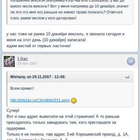
погашение векселя (например к Ир-чка или Cassiopea): у вас до
какого числа вексель? Вот у меня например до 10 декабря, значит
ли это что мне его раньше не имеют право погасить? Ответьте
плиз, каким числом у кого датирован!
у нас тоже не ранее 10 декабря вексель, я звонила сегодня и
меня на этот день (10 декабря) записала!
ждем вестей от первых ласточек!
Lilac
29 Nov 2007
Mishany, on 29.11.2007 - 12:48:
Всем привет!
http://dsk1ko.ru/ClientInfo/331.aspx
Супер!
Вот и наш адрес вывесили на этой страничке! А то раньше
приходилось только завидовать тем, кого приглашали за
ордерами.
Только я не поняла, там адрес 3-ий Хорошевский проезд, д. 1А,