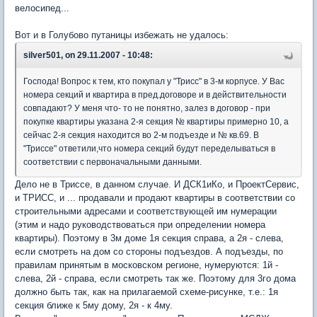
велосипед...
Вот и в Голубово путаницы избежать не удалось:
silver501, on 29.11.2007 - 10:48:
Господа! Вопрос к тем, кто покупал у "Трисс" в 3-м корпусе. У Вас
номера секций и квартира в пред.договоре и в действительности
совпадают? У меня что- то не понятно, залез в договор - при
покупке квартиры указана 2-я секция № квартиры примерно 10, а
сейчас 2-я секция находится во 2-м подъезде и № кв.69. В
"Триссе" ответили,что номера секций будут переделываться в
соответствии с первоначальными данными.
Дело не в Триссе, в данном случае. И ДСК1иКо, и ПроектСервис,
и ТРИСС, и ... продавали и продают квартиры в соответствии со
строительными адресами и соответствующей им нумерации
(этим и надо руководствоваться при определении номера
квартиры). Поэтому в 3м доме 1я секция справа, а 2я - слева,
если смотреть на дом со стороны подъездов. А подъезды, по
правилам принятым в московском регионе, нумеруются: 1й -
слева, 2й - справа, если смотреть так же. Поэтому для 3го дома
должно быть так, как на прилагаемой схеме-рисунке, т.е.: 1я
секция ближе к 5му дому, 2я - к 4му.