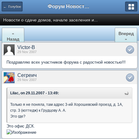
Форум Новостройки
← Голубое
Новости о сдаче домов, начале заселения и...
«
Вперед
Назад
»
Victor-B
29 Nov 2007
Поздравляю всех участников форума с радостной новостью!!!
Сегреич
29 Nov 2007
Lilac, on 29.11.2007 - 13:49:
Только я не поняла, там адрес 3-ий Хорошевский проезд, д. 1А,
стр. 3 (коттедж) к Грудцову А. А.
Это где?
Это офис ДСК.