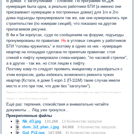
В домах "с загогулинами" - сложнее. По программе МСДЖ
нумерация была одна, а реально работники БТИ (а именно они
присваивают нумерацию в построенных домах) для 1го и 2го
дома подъезды пронумеровали так же, как они нумеровались при
строительстве (по номерам секций), что показано на другом
прилагаемом рисунке.
В 4м и 5м корпусах, судя по сообщениям на форуме, подъезды
пронумерованы по правилам.
Но
в угловых секциях у работников
БТИ "головы кружились" и поэтому в одних из них - нумерация
квартир на площадке сделана по принятым правилам: стоя
спиной к лифту нумеровали слева-направо, "по часовой стрелке",
а в других - так же, но стоя лицом к лифту.
Поэтому кому-то следует проявить инициативу и разобраться с
этим вопросом, дабы избежать возможного ремонта чужих
квартир (Кстати, в доме 5 корп.1 (П-111М) такие случаи имели
место и это при том, что дом без "загогулин").
Надеюсь, что к тому времени, когда мы решим переехать в Голубово (через год, через 5, после выхода на
пенсию...) - никакой путаницы не будет.
Ещё раз: терпения, спокойствия и внимательно читайте
документы ... Лёд уже тронулся...
Прикрепленные файлы
Nk_d3.jpg
131.26К
13 Количество загрузок:
dom_1i2_plan_i.jpg
84.96К
9 Количество загрузок:
Gol_Pr2.jpg
167.59К
45 Количество загрузок: