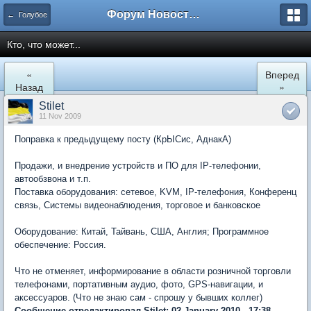
Форум Новостройки
← Голубое
Кто, что может...
«
Вперед
Назад
»
Stilet
11 Nov 2009
Поправка к предыдущему посту (КрЫСис, АднакА)
Продажи, и внедрение устройств и ПО для IP-телефонии,
автообзвона и т.п.
Поставка оборудования: сетевое, KVM, IP-телефония, Конференц
связь, Системы видеонаблюдения, торговое и банковское
Оборудование: Китай, Тайвань, США, Англия; Программное
обеспечение: Россия.
Что не отменяет, информирование в области розничной торговли
телефонами, портативным аудио, фото, GPS-навигации, и
аксессуаров. (Что не знаю сам - спрошу у бывших коллег)
Сообщение отредактировал Stilet: 02 January 2010 - 17:38