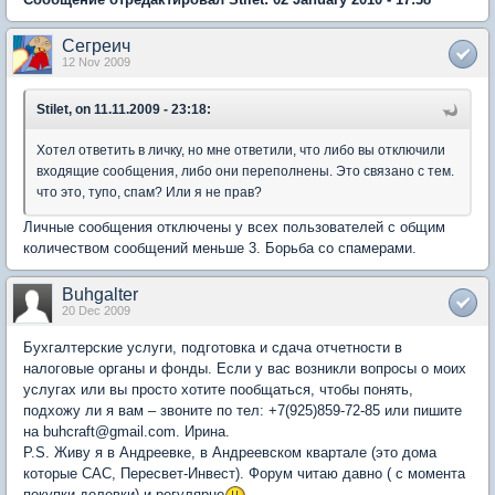
Сегреич
12 Nov 2009
Stilet, on 11.11.2009 - 23:18:
Хотел ответить в личку, но мне ответили, что либо вы отключили
входящие сообщения, либо они переполнены. Это связано с тем.
что это, тупо, спам? Или я не прав?
Личные сообщения отключены у всех пользователей с общим
количеством сообщений меньше 3. Борьба со спамерами.
Buhgalter
20 Dec 2009
Бухгалтерские услуги, подготовка и сдача отчетности в
налоговые органы и фонды. Если у вас возникли вопросы о моих
услугах или вы просто хотите пообщаться, чтобы понять,
подхожу ли я вам – звоните по тел: +7(925)859-72-85 или пишите
на buhcraft@gmail.com. Ирина.
P.S. Живу я в Андреевке, в Андреевском квартале (это дома
которые САС, Пересвет-Инвест). Форум читаю давно ( с момента
покупки долевки) и регулярно
.