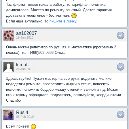
Т.к. фирма только начала работу, то тарифная политика
демпенговая. Мастер по ремонту опытный. Дается гарантия.
Доставка в моем лице - бесплатная.
Если еще актуально, то
пишите в личку
.
art102007
19 Jan 2010
Очень нужен репетитор по рус. яз. и математике (программа 2
класса). тел. (499)503-9686 Ольга.
kirnat
26 Jan 2010
Здравствуйте! Нужен мастер на все руки, доделать мелкие
недоделки ремонта: просверлить дырки в стене, повесить
полочки, положить бордюр между стеной и ванной и т.д. Может
кто к такому обращался, поделитесь, пожалуйста, координатами.
Спасибо
Rusi4
03 Feb 2010
Всем привет!