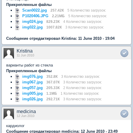
Прикрепленные файлы
Scan0022.jpg
257.42К
5 Количество загрузок:
P1020406.JPG
2.21МБ
5 Количество загрузок:
img024.jpg
829.23К
4 Количество загрузок:
img022.jpg
1007.82К
3 Количество загрузок:
Сообщение отредактировал Kristina: 11 June 2010 - 19:04
Kristina
11 Jun 2010
варианты работ из стекла
Прикрепленные файлы
img076.jpg
352.8К
3 Количество загрузок:
img067.jpg
367.07К
3 Количество загрузок:
img057.jpg
205.33К
2 Количество загрузок:
img005.jpg
1.1МБ
1 Количество загрузок:
img026.jpg
292.71К
3 Количество загрузок:
medicina
12 Jun 2010
кардиолог
Сообщение отредактировал medicina: 12 June 2010 - 23:49