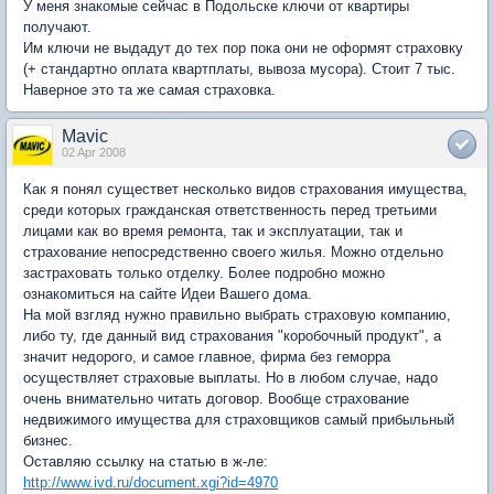
У меня знакомые сейчас в Подольске ключи от квартиры
получают.
Им ключи не выдадут до тех пор пока они не оформят страховку
(+ стандартно оплата квартплаты, вывоза мусора). Стоит 7 тыс.
Наверное это та же самая страховка.
Mavic
02 Apr 2008
Как я понял существет несколько видов страхования имущества,
среди которых гражданская ответственность перед третьими
лицами как во время ремонта, так и эксплуатации, так и
страхование непосредственно своего жилья. Можно отдельно
застраховать только отделку. Более подробно можно
ознакомиться на сайте Идеи Вашего дома.
На мой взгляд нужно правильно выбрать страховую компанию,
либо ту, где данный вид страхования "коробочный продукт", а
значит недорого, и самое главное, фирма без геморра
осуществляет страховые выплаты. Но в любом случае, надо
очень внимательно читать договор. Вообще страхование
недвижимого имущества для страховщиков самый прибыльный
бизнес.
Оставляю ссылку на статью в ж-ле:
http://www.ivd.ru/document.xgi?id=4970