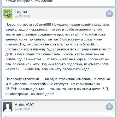
я тоже собираюсь так сделать
Layma
01 Apr 2008
Новости с места событий!!!!! Приехали, нашли хозяйку квартиры
сверху, зашли - оказалось, что это в трубе отопления, в том
месте где спаенное соединение просто свищ!!! У хозяйки тоже
залело, но не так сильно, так как било в стену и сразу к нам
стекало. Радиаторы она не трогала, так что это брак ДСК.
Составили акт, в пятницу будут разбираться с представителем от
ДСК, а пока будет отключен стояк. Боюсь, как бы плесень не
пошла под ламинатом..... кстати, никто не в курсе, просохнет он
сам по себе или нет? Под ним только подложка, вскрывать пока
не стали.... иначе там всю комнату перебирать надо....
По поводу страховки..... ни одна страховая компания, на сколько
мне известно, новостройки не страхует - ну если только за
ОЧЕНЬ большие деньги..... так как то, что в обычном доме - ЧП,
в новостройке - обычное дело!
AntonAVG
01 Apr 2008