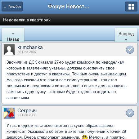
Форум Новостройки
← Голубое
Недоделки в квартирах
«
Вперед
Назад
»
krimchanka
26 Dec 2007
Звонили из ДСК сказали 27-го будет комиссия по недоделкам
которые в заявлениях указаны, должны обеспечить свое
присутствие и доступ в квартиры. Тон был очень вызывающим.
Но когда сказали что почти все сами устранили - тон стал
лояльным и предложили оставить нас в списке для оконщиков -
заменить одну ручку - которые будут отдельно ходить по
заявлениям.
Сегреич
21 Feb 2008
У нас в одном из стеклопакетов на кухне образовывался
конденсат. Указывали об этом в акте при получении ключей 29
декабря. Вчера стеклопакет заменили.
Мелочь, а приятно.