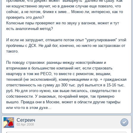
противное, что дефект может "вынырнуть" далеко не сразу. Как
ни кощунственно звучит, но в данном случае еще повезло, что
сейчас, а не потом, ближе к зиме... Можно ли, интересно, как то
проверить это дело?
Колесные пары проверяют же по звуку у вагонов, может и тут
есть аналогичный метод?
И если не затруднит, отпишите потом опыт "урегулирования" этой
проблемы с ДСК. Не дай бог, конечно, но никто не застрахован от
такого.
По поводу страховки: разницы между новостройками и
вторичками в большинстве компаний нет, если страховать
квартиру в том же РЕСО, то вместе с ремонтом, вещами,
техникой (не эксклюзивной), коммуникациями и пр. + гражданская
ответственность на сумму до 300 тыс. руб выльется в 15-16 тыс.
руб. Но для этого нужно, как выше писалось, свидетельство о
собственности. У знакомых, по-крайней мере, так примерно
вышло. Правда они в Москве, может в области другие тарифы
или что-то в этом духе...
Сегреич
02 Apr 2008