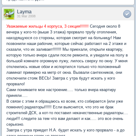
Layma
31 Mar 2008
Уважаемые жильцы 4 корпуса, 3 секция!!!!!!!
Сегодня около 8
вечера у кого-то (выше 3 этажа) прорвало трубу отопления,
находящуюся со стороны, которая смотрит на больницу! Нам
позвонили наши рабочие, которые сейчас работают на 2 этаже и
сказали, что их заливает!!!!!!! Мы приехали, открыли квартиру,
которую только вчера сдали после ремонта, и увидели на полу в
большой комнате огромную лужу, лилось сверху по окну. У меня
отклеились новые обои и испортился только что положенный
ламинат примерно на метр от окна. Вызвали сантехников, они
отключили стояк ВЕСЬ! Завтра с утра будут искать у кого
прорвало!
Сами понимаете мое настроение..... только вчера квартиру
приняли.....
В связи с этим я обращаюсь ко всем, кто собирается (или уже
поменял) радиаторы!!!!!! Если выяснится, что это не брак
строителей ДСК, а кот-то поставил некачественные радиаторы....
люди!!! следите за тем что вам делают и как..... это все очень
серьезно.
Завтра с утра приедет Н.А. будет искать у кого прорвало - а до
этого времени стояк не трогают.