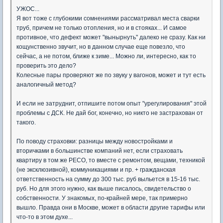
УЖОС...
Я вот тоже с глубокими сомнениями рассматривал места сварки
труб, причем не только отопления, но и в стояках... И самое
противное, что дефект может "вынырнуть" далеко не сразу. Как ни
кощунственно звучит, но в данном случае еще повезло, что
сейчас, а не потом, ближе к зиме... Можно ли, интересно, как то
проверить это дело?
Колесные пары проверяют же по звуку у вагонов, может и тут есть
аналогичный метод?
И если не затруднит, отпишите потом опыт "урегулирования" этой
проблемы с ДСК. Не дай бог, конечно, но никто не застрахован от
такого.
По поводу страховки: разницы между новостройками и
вторичками в большинстве компаний нет, если страховать
квартиру в том же РЕСО, то вместе с ремонтом, вещами, техникой
(не эксклюзивной), коммуникациями и пр. + гражданская
ответственность на сумму до 300 тыс. руб выльется в 15-16 тыс.
руб. Но для этого нужно, как выше писалось, свидетельство о
собственности. У знакомых, по-крайней мере, так примерно
вышло. Правда они в Москве, может в области другие тарифы или
что-то в этом духе...